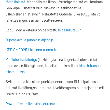
tästä linkistä.
Mahdollisista liiton käsittelyvirheistä voi ilmoittaa
SM-kilpailusihteeri Ville Niskaselle sähköpostilla
ville.niskanen(at)svnl.fi. Palautetta uudesta julkaisutyylistä voi
lähettää myös samaan osoitteeseen.
Lopullinen aikataulu on päivitetty
kilpailukutsuun
.
Ryhmäjako ja punnitusjärjestys
KPP SM2025 Littoinen tuomarit
YouTube livelähetys
(linkki ohjaa aina käynnissä olevaan tai
seuraavaan lähetykseen, kilpailukohtaiset linkit
kilpailukutsun
aikataulussa
)
SVNL testaa klassisen penkkipunnerruksen SM-kilpailuissa
erillistä livelähetysselostusta. Livelähetysten selostajana toimii
Oskari Helenius, RAV.
Powerlifter.cz livetulosseuranta