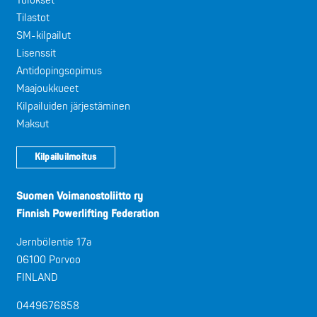
Tulokset
Tilastot
SM-kilpailut
Lisenssit
Antidopingsopimus
Maajoukkueet
Kilpailuiden järjestäminen
Maksut
Kilpailuilmoitus
Suomen Voimanostoliitto ry
Finnish Powerlifting Federation
Jernbölentie 17a
06100 Porvoo
FINLAND
0449676858