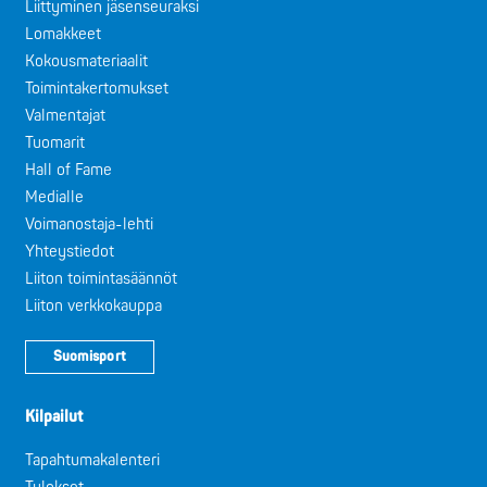
Liittyminen jäsenseuraksi
Lomakkeet
Kokousmateriaalit
Toimintakertomukset
Valmentajat
Tuomarit
Hall of Fame
Medialle
Voimanostaja-lehti
Yhteystiedot
Liiton toimintasäännöt
Liiton verkkokauppa
Suomisport
Kilpailut
Tapahtumakalenteri