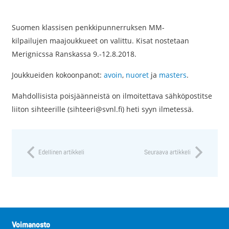
Suomen klassisen penkkipunnerruksen MM-
kilpailujen maajoukkueet on valittu. Kisat nostetaan
Merignicssa Ranskassa
9.-12.8.2018.
Joukkueiden kokoonpanot:
avoin
,
nuoret
ja
masters
.
Mahdollisista poisjäänneistä on ilmoitettava sähköpostitse
liiton sihteerille (sihteeri@svnl.fi) heti syyn ilmetessä.
Edellinen artikkeli
Seuraava artikkeli
Voimanosto