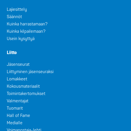
Lajiesittely
Säännöt
Kuinka harrastamaan?
Kuinka kilpailemaan?
Usein kysyttyä
Liitto
Jäsenseurat
Liittyminen jäsenseuraksi
Lomakkeet
Kokousmateriaalit
Toimintakertomukset
Valmentajat
Tuomarit
Hall of Fame
Medialle
Voimanostaja-lehti