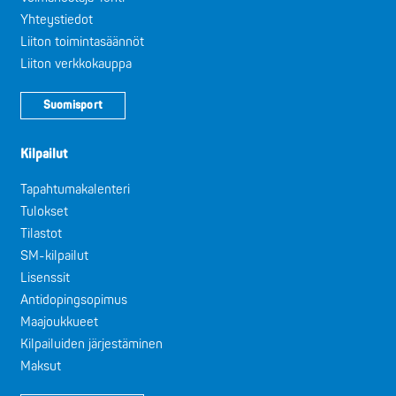
Yhteystiedot
Liiton toimintasäännöt
Liiton verkkokauppa
Suomisport
Kilpailut
Tapahtumakalenteri
Tulokset
Tilastot
SM-kilpailut
Lisenssit
Antidopingsopimus
Maajoukkueet
Kilpailuiden järjestäminen
Maksut