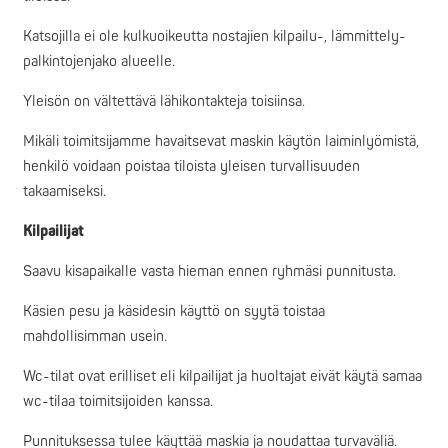
Katsojilla ei ole kulkuoikeutta nostajien kilpailu-, lämmittely-
palkintojenjako alueelle.
Yleisön on vältettävä lähikontakteja toisiinsa.
Mikäli toimitsijamme havaitsevat maskin käytön laiminlyömistä,
henkilö voidaan poistaa tiloista yleisen turvallisuuden
takaamiseksi.
Kilpailijat
Saavu kisapaikalle vasta hieman ennen ryhmäsi punnitusta.
Käsien pesu ja käsidesin käyttö on syytä toistaa
mahdollisimman usein.
Wc-tilat ovat erilliset eli kilpailijat ja huoltajat eivät käytä samaa
wc-tilaa toimitsijoiden kanssa.
Punnituksessa tulee käyttää maskia ja noudattaa turvaväliä.