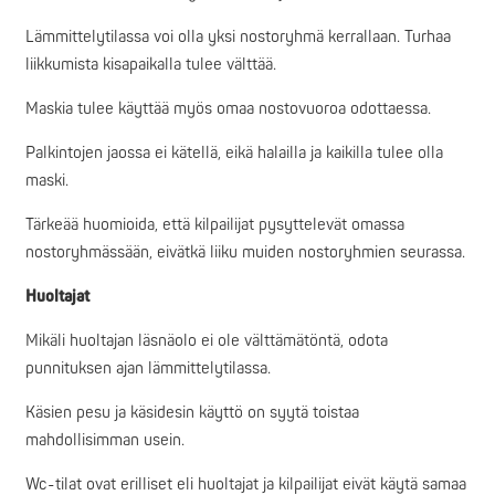
Lämmittelytilassa voi olla yksi nostoryhmä kerrallaan. Turhaa
liikkumista kisapaikalla tulee välttää.
Maskia tulee käyttää myös omaa nostovuoroa odottaessa.
Palkintojen jaossa ei kätellä, eikä halailla ja kaikilla tulee olla
maski.
Tärkeää huomioida, että kilpailijat pysyttelevät omassa
nostoryhmässään, eivätkä liiku muiden nostoryhmien seurassa.
Huoltajat
Mikäli huoltajan läsnäolo ei ole välttämätöntä, odota
punnituksen ajan lämmittelytilassa.
Käsien pesu ja käsidesin käyttö on syytä toistaa
mahdollisimman usein.
Wc-tilat ovat erilliset eli huoltajat ja kilpailijat eivät käytä samaa