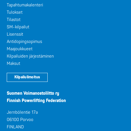
Tapahtumakalenteri
Tulokset
Tilastot
SM-kilpailut
Lisenssit
Antidopingsopimus
Maajoukkueet
Kilpailuiden järjestäminen
Maksut
Kilpailuilmoitus
Suomen Voimanostoliitto ry
Finnish Powerlifting Federation
Jernbölentie 17a
06100 Porvoo
FINLAND