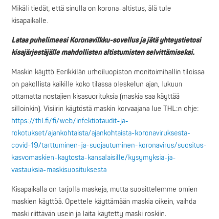
Mikäli tiedät, että sinulla on korona-altistus, älä tule
kisapaikalle.
Lataa puhelimeesi Koronavilkku-sovellus ja jätä yhteystietosi
kisajärjestäjälle mahdollisten altistumisten selvittämiseksi.
Maskin käyttö Eerikkilän urheiluopiston monitoimihallin tiloissa
on pakollista kaikille koko tilassa oleskelun ajan, lukuun
ottamatta nostajien kisasuorituksia (maskia saa käyttää
silloinkin). Visiirin käytöstä maskin korvaajana lue THL:n ohje:
https://thl.fi/fi/web/infektiotaudit-ja-
rokotukset/ajankohtaista/ajankohtaista-koronaviruksesta-
covid-19/tarttuminen-ja-suojautuminen-koronavirus/suositus-
kasvomaskien-kaytosta-kansalaisille/kysymyksia-ja-
vastauksia-maskisuosituksesta
Kisapaikalla on tarjolla maskeja, mutta suosittelemme omien
maskien käyttöä. Opettele käyttämään maskia oikein, vaihda
maski riittävän usein ja laita käytetty maski roskiin.