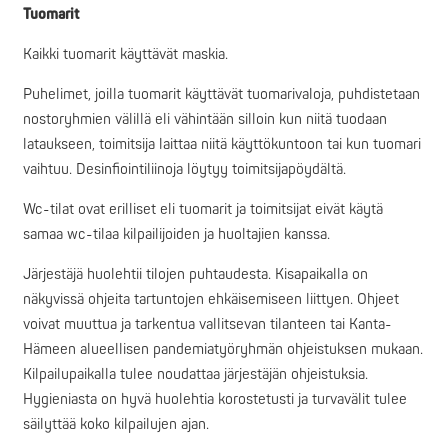
Tuomarit
Kaikki tuomarit käyttävät maskia.
Puhelimet, joilla tuomarit käyttävät tuomarivaloja, puhdistetaan
nostoryhmien välillä eli vähintään silloin kun niitä tuodaan
lataukseen, toimitsija laittaa niitä käyttökuntoon tai kun tuomari
vaihtuu. Desinfiointiliinoja löytyy toimitsijapöydältä.
Wc-tilat ovat erilliset eli tuomarit ja toimitsijat eivät käytä
samaa wc-tilaa kilpailijoiden ja huoltajien kanssa.
Järjestäjä huolehtii tilojen puhtaudesta. Kisapaikalla on
näkyvissä ohjeita tartuntojen ehkäisemiseen liittyen. Ohjeet
voivat muuttua ja tarkentua vallitsevan tilanteen tai Kanta-
Hämeen alueellisen pandemiatyöryhmän ohjeistuksen mukaan.
Kilpailupaikalla tulee noudattaa järjestäjän ohjeistuksia.
Hygieniasta on hyvä huolehtia korostetusti ja turvavälit tulee
säilyttää koko kilpailujen ajan.