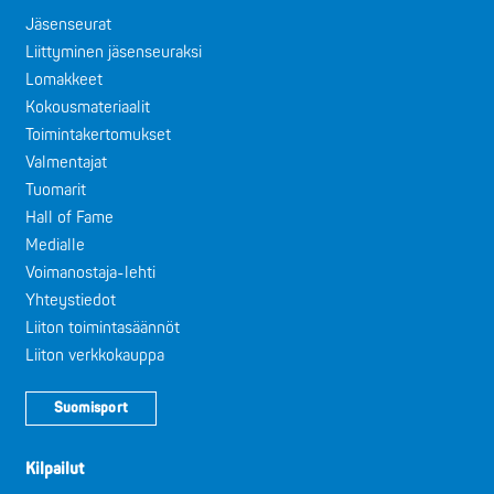
Jäsenseurat
Liittyminen jäsenseuraksi
Lomakkeet
Kokousmateriaalit
Toimintakertomukset
Valmentajat
Tuomarit
Hall of Fame
Medialle
Voimanostaja-lehti
Yhteystiedot
Liiton toimintasäännöt
Liiton verkkokauppa
Suomisport
Kilpailut