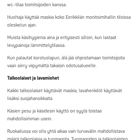
wc-tilaa toimitsijoiden kanssa.
Huoltaja käyttää maskia koko Eerikkilän monitoimihallin tiloissa
oleskelun ajan.
Muista käsihygienia aina ja erityisesti silloin, kun lastaat
levypainoja lämmittelytilassa.
Kun palautat korotuslapun, älä jää ohjeistamaan toimitsijoita
vaan siirry viipymättä takaisin odotusalueelle.
Talkoolaiset ja lavamiehet
Kaikki talkoolaiset käyttävät maskia, lavahenkilöt käyttävät
lisäksi suojahansikkaita.
Käsien pesu ja käsidesin käyttö on syytä toistaa
mahdollisimman usein.
Ruokailussa voi olla yhtä aikaa vain turvavälin mahdollistava
määrä talkoolaisia ja tuomareita. Tuomareiden ja talkoolaisten