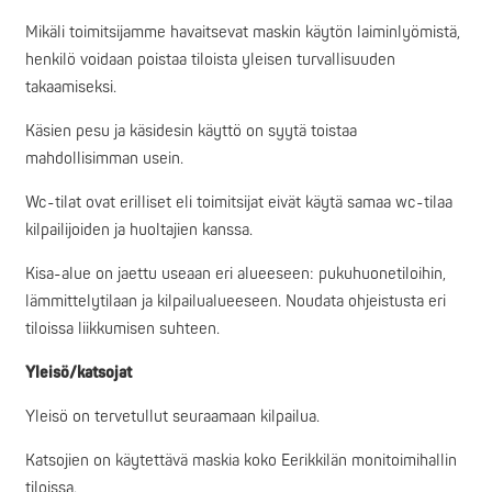
Mikäli toimitsijamme havaitsevat maskin käytön laiminlyömistä,
henkilö voidaan poistaa tiloista yleisen turvallisuuden
takaamiseksi.
Käsien pesu ja käsidesin käyttö on syytä toistaa
mahdollisimman usein.
Wc-tilat ovat erilliset eli toimitsijat eivät käytä samaa wc-tilaa
kilpailijoiden ja huoltajien kanssa.
Kisa-alue on jaettu useaan eri alueeseen: pukuhuonetiloihin,
lämmittelytilaan ja kilpailualueeseen. Noudata ohjeistusta eri
tiloissa liikkumisen suhteen.
Yleisö/katsojat
Yleisö on tervetullut seuraamaan kilpailua.
Katsojien on käytettävä maskia koko Eerikkilän monitoimihallin
tiloissa.