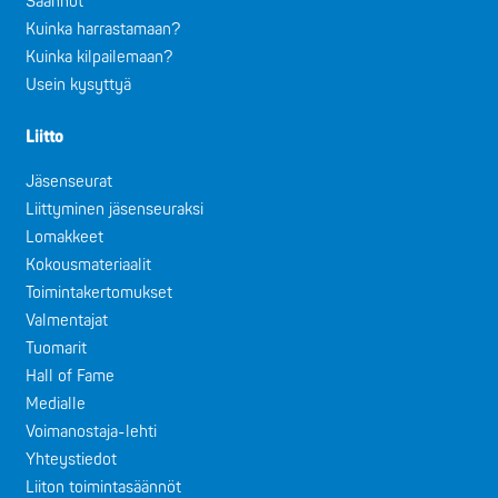
Säännöt
Kuinka harrastamaan?
Kuinka kilpailemaan?
Usein kysyttyä
Liitto
Jäsenseurat
Liittyminen jäsenseuraksi
Lomakkeet
Kokousmateriaalit
Toimintakertomukset
Valmentajat
Tuomarit
Hall of Fame
Medialle
Voimanostaja-lehti
Yhteystiedot
Liiton toimintasäännöt