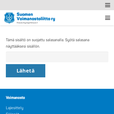
Tämä sisältö on suojattu salasanalla. Syötä salasana
näyttääksesi sisällön.
Voimanosto
Lajiesittely