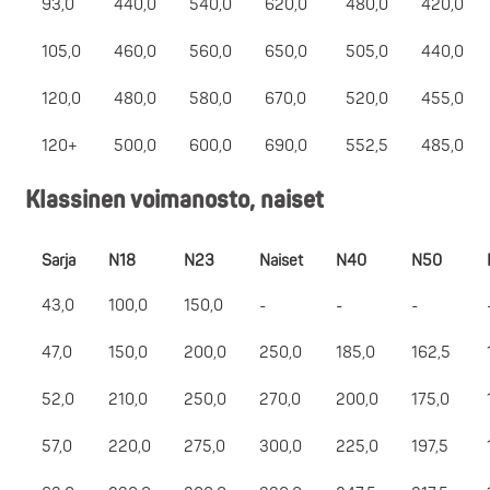
93,0
440,0
540,0
620,0
480,0
420,0
105,0
460,0
560,0
650,0
505,0
440,0
120,0
480,0
580,0
670,0
520,0
455,0
120+
500,0
600,0
690,0
552,5
485,0
Klassinen voimanosto, naiset
Sarja
N18
N23
Naiset
N40
N50
43,0
100,0
150,0
-
-
-
47,0
150,0
200,0
250,0
185,0
162,5
52,0
210,0
250,0
270,0
200,0
175,0
57,0
220,0
275,0
300,0
225,0
197,5