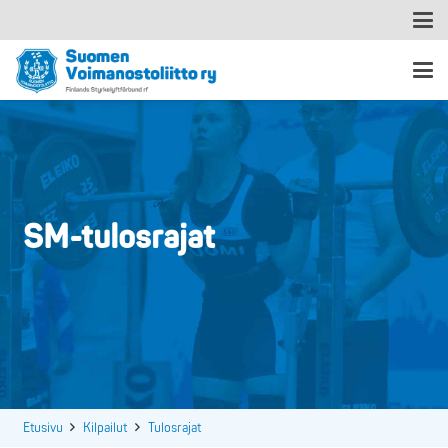
SM-tulosrajat
Etusivu
Kilpailut
Tulosrajat