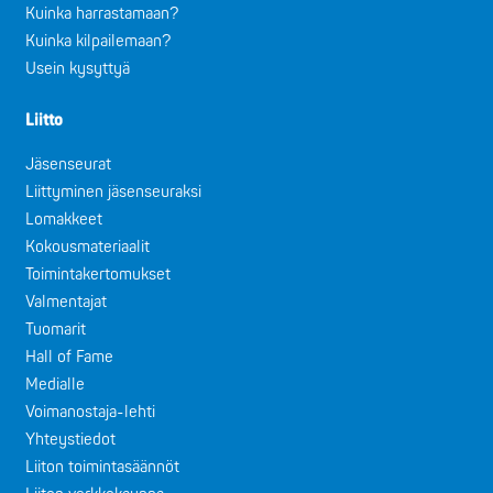
Kuinka harrastamaan?
Kuinka kilpailemaan?
Usein kysyttyä
Liitto
Jäsenseurat
Liittyminen jäsenseuraksi
Lomakkeet
Kokousmateriaalit
Toimintakertomukset
Valmentajat
Tuomarit
Hall of Fame
Medialle
Voimanostaja-lehti
Yhteystiedot
Liiton toimintasäännöt