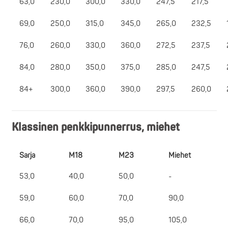
63,0
230,0
300,0
330,0
247,5
217,5
69,0
250,0
315,0
345,0
265,0
232,5
76,0
260,0
330,0
360,0
272,5
237,5
84,0
280,0
350,0
375,0
285,0
247,5
84+
300,0
360,0
390,0
297,5
260,0
Klassinen penkkipunnerrus, miehet
Sarja
M18
M23
Miehet
53,0
40,0
50,0
-
59,0
60,0
70,0
90,0
66,0
70,0
95,0
105,0