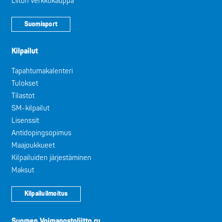
Liiton verkkokauppa
Suomisport
Kilpailut
Tapahtumakalenteri
Tulokset
Tilastot
SM-kilpailut
Lisenssit
Antidopingsopimus
Maajoukkueet
Kilpailuiden järjestäminen
Maksut
Kilpailuilmoitus
Suomen Voimanostoliitto ry