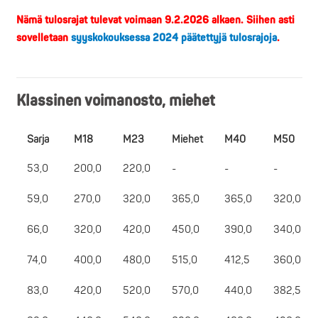
Nämä tulosrajat tulevat voimaan 9.2.2026 alkaen. Siihen asti
sovelletaan
syyskokouksessa 2024 päätettyjä tulosrajoja
.
Klassinen voimanosto, miehet
Sarja
M18
M23
Miehet
M40
M50
53,0
200,0
220,0
-
-
-
59,0
270,0
320,0
365,0
365,0
320,0
66,0
320,0
420,0
450,0
390,0
340,0
74,0
400,0
480,0
515,0
412,5
360,0
83,0
420,0
520,0
570,0
440,0
382,5