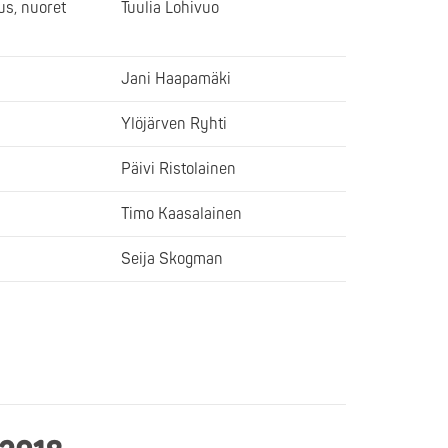
s, nuoret
Tuulia Lohivuo
a
Jani Haapamäki
Ylöjärven Ryhti
Päivi Ristolainen
Timo Kaasalainen
Seija Skogman