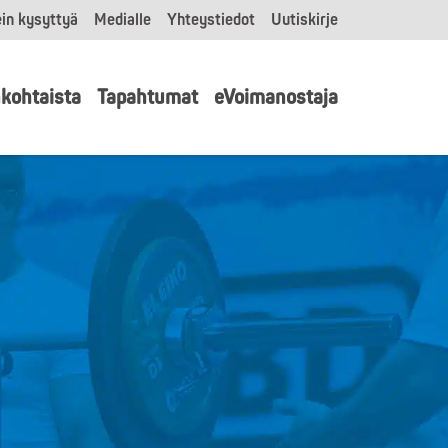
in kysyttyä
Medialle
Yhteystiedot
Uutiskirje
kohtaista
Tapahtumat
eVoimanostaja