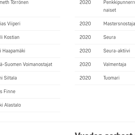
eth Törrönen
2020
Penkkipunnerru
naiset
ias Viiperi
2020
Mastersnostaj
li Kostian
2020
Seura
i Haapamäki
2020
Seura-aktiivi
lä-Suomen Voimanostajat
2020
Valmentaja
i Siltala
2020
Tuomari
s Finne
ki Alastalo