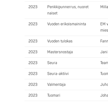
2023
Penkkipunnerrus, nuoret
Mill
naiset
2023
Vuoden erikoismaininta
EM v
mies
2023
Vuoden tulokas
Fann
2023
Mastersnostaja
Jani
2023
Seura
Team
2023
Seura-aktiivi
Tuom
2023
Valmentaja
Juho
2023
Tuomari
Joha