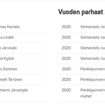
Vuoden parhaat
mas Hautala
2020
Voimanosto, m
na Lindell
2020
Voimanosto, na
o Järvisalo
2020
Voimanosto, nu
via Kyösti
2020
Voimanosto, nu
o Sistonen
2020
Penkkipunnerr
eth Törrönen
2020
Penkkipunnerru
manni Järvenpää
2020
Penkkipunnerru
miehet