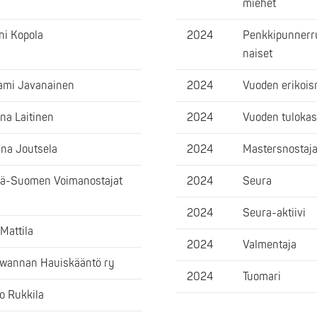
miehet
ni Kopola
2024
Penkkipunnerru
naiset
jami Javanainen
2024
Vuoden erikois
na Laitinen
2024
Vuoden tulokas
na Joutsela
2024
Mastersnostaj
lä-Suomen Voimanostajat
2024
Seura
2024
Seura-aktiivi
 Mattila
2024
Valmentaja
wannan Hauiskääntö ry
2024
Tuomari
o Rukkila