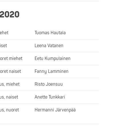
 2020
iehet
Tuomas Hautala
iset
Leena Vatanen
oret miehet
Eetu Kumpulainen
oret naiset
Fanny Lamminen
us, miehet
Risto Joensuu
s, naiset
Anette Tunkkari
s, nuoret
Hermanni Järvenpää