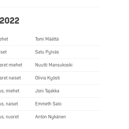
 2022
iehet
Tomi Määttä
iset
Satu Pylväs
oret miehet
Nuutti Mansukoski
oret naiset
Olivia Kyösti
s, miehet
Joni Tajakka
s, naiset
Emmeth Salo
s, nuoret
Anton Nykänen