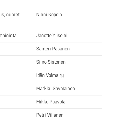
s, nuoret
Ninni Kopola
maininta
Janette Ylisoini
Santeri Pasanen
a
Simo Sistonen
Idän Voima ry
Markku Savolainen
Mikko Paavola
Petri Villanen