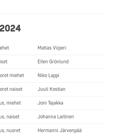
 2024
iehet
Matias Viiperi
iset
Ellen Grönlund
oret miehet
Niko Lappi
oret naiset
Juuli Kostian
us, miehet
Joni Tajakka
s, naiset
Johanna Laitinen
s, nuoret
Hermanni Järvenpää