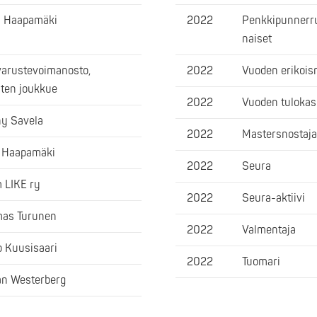
a Haapamäki
2022
Penkkipunnerru
naiset
arustevoimanosto,
2022
Vuoden erikois
ten joukkue
2022
Vuoden tulokas
y Savela
2022
Mastersnostaja
 Haapamäki
2022
Seura
 LIKE ry
2022
Seura-aktiivi
as Turunen
2022
Valmentaja
 Kuusisaari
2022
Tuomari
n Westerberg