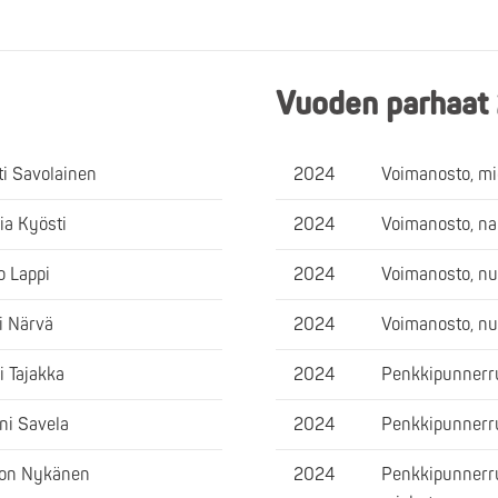
Vuoden parhaat
ti Savolainen
2024
Voimanosto, m
via Kyösti
2024
Voimanosto, na
o Lappi
2024
Voimanosto, nu
i Närvä
2024
Voimanosto, nu
i Tajakka
2024
Penkkipunnerr
ni Savela
2024
Penkkipunnerru
on Nykänen
2024
Penkkipunnerru