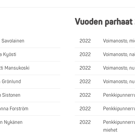
Vuoden parhaat
i Savolainen
2022
Voimanosto, m
ia Kyösti
2022
Voimanosto, na
ti Mansukoski
2022
Voimanosto, nu
n Grönlund
2022
Voimanosto, nu
 Sistonen
2022
Penkkipunnerru
nna Forström
2022
Penkkipunnerru
on Nykänen
2022
Penkkipunnerru
miehet