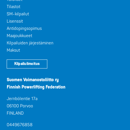
Tilastot
SM-kilpailut
Lisenssit
Antidopingsopimus
Maajoukkueet
Kilpailuiden järjestäminen
Maksut
Kilpailuilmoitus
Suomen Voimanostoliitto ry
Finnish Powerlifting Federation
Jernbölentie 17a
06100 Porvoo
FINLAND
0449676858