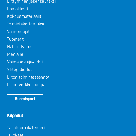
Liittyminen jäsenseuraksi
Lomakkeet
Kokousmateriaalit
Toimintakertomukset
Valmentajat
Tuomarit
Hall of Fame
Medialle
Voimanostaja-lehti
Yhteystiedot
Liiton toimintasäännöt
Liiton verkkokauppa
Suomisport
Kilpailut
Tapahtumakalenteri
Tulokset