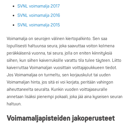
SVNL voimamalja 2017
SVNL voimamalja 2016
SVNL voimamalja 2015
Voimamalja on seurojen välinen kiertopalkinto. Sen saa
lopullisesti haltuunsa seura, joka saavuttaa voiton kolmena
peräkkäisenä vuonna, tai seura, jolla on eniten kiinnityksiä
siihen, kun siihen kaiverruksille varattu tila tulee täyteen. Liitto
kaiverruttaa Voimamaljan vuosittain voittajajoukkueen tiedot.
Jos Voimamaljaa on turmeltu, sen korjauskulut tai uuden
Voimamaljan hinta, jos sitä ei voi korjata, peritään vahingon
aiheuttaneelta seuralta. Kunkin vuoden voittajaseuralle
annetaan lisäksi pienempi pokaali, joka jää aina kyseisen seuran
haltuun.
Voimamaljapisteiden jakoperusteet