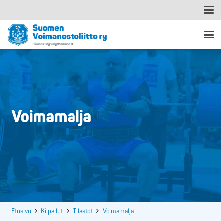
Voimamalja
Etusivu
Kilpailut
Tilastot
Voimamalja