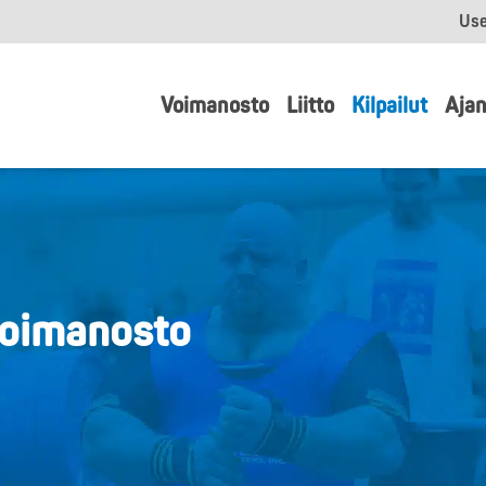
Use
Voimanosto
Liitto
Kilpailut
Ajan
voimanosto