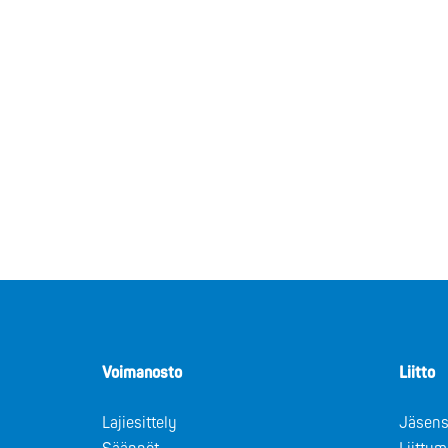
Voimanosto
Liitto
Lajiesittely
Jäsens