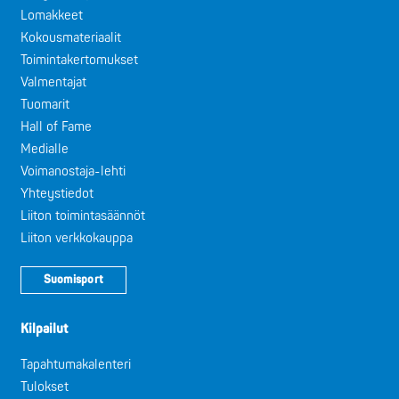
Lomakkeet
Kokousmateriaalit
Toimintakertomukset
Valmentajat
Tuomarit
Hall of Fame
Medialle
Voimanostaja-lehti
Yhteystiedot
Liiton toimintasäännöt
Liiton verkkokauppa
Suomisport
Kilpailut
Tapahtumakalenteri
Tulokset