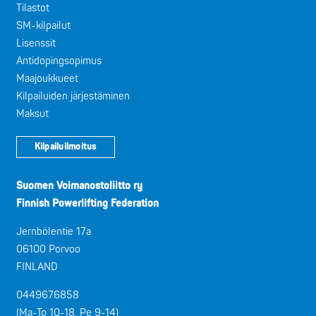
Tilastot
SM-kilpailut
Lisenssit
Antidopingsopimus
Maajoukkueet
Kilpailuiden järjestäminen
Maksut
Kilpailuilmoitus
Suomen Voimanostoliitto ry
Finnish Powerlifting Federation
Jernbölentie 17a
06100 Porvoo
FINLAND
0449676858
(Ma-To 10-18, Pe 9-14)