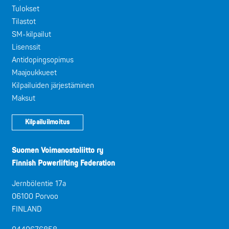
Tulokset
Tilastot
SM-kilpailut
Lisenssit
Antidopingsopimus
Maajoukkueet
Kilpailuiden järjestäminen
Maksut
Kilpailuilmoitus
Suomen Voimanostoliitto ry
Finnish Powerlifting Federation
Jernbölentie 17a
06100 Porvoo
FINLAND