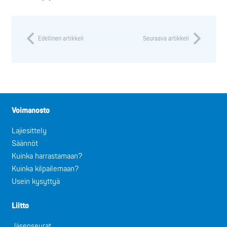
Edellinen artikkeli
Seuraava artikkeli
Voimanosto
Lajiesittely
Säännöt
Kuinka harrastamaan?
Kuinka kilpailemaan?
Usein kysyttyä
Liitto
Jäsenseurat