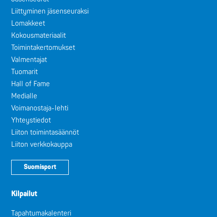
Liittyminen jäsenseuraksi
Lomakkeet
Kokousmateriaalit
Toimintakertomukset
Valmentajat
Tuomarit
Hall of Fame
Medialle
Voimanostaja-lehti
Yhteystiedot
Liiton toimintasäännöt
Liiton verkkokauppa
Suomisport
Kilpailut
Tapahtumakalenteri