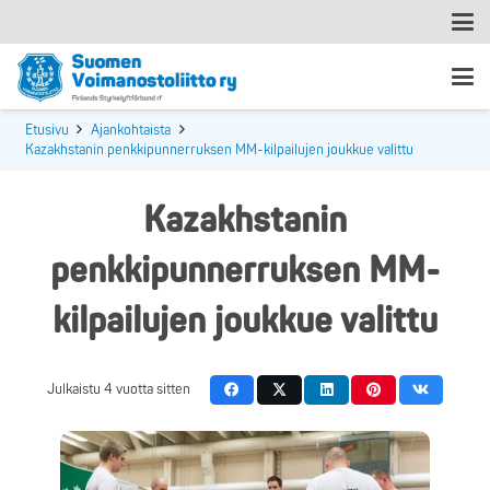
Etusivu
Ajankohtaista
Kazakhstanin penkkipunnerruksen MM-kilpailujen joukkue valittu
Kazakhstanin
penkkipunnerruksen MM-
kilpailujen joukkue valittu
Julkaistu
4 vuotta sitten