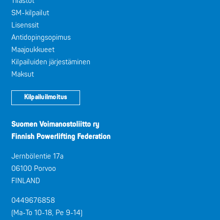
Tilastot
SM-kilpailut
Lisenssit
Antidopingsopimus
Maajoukkueet
Kilpailuiden järjestäminen
Maksut
Kilpailuilmoitus
Suomen Voimanostoliitto ry
Finnish Powerlifting Federation
Jernbölentie 17a
06100 Porvoo
FINLAND
0449676858
(Ma-To 10-18, Pe 9-14)