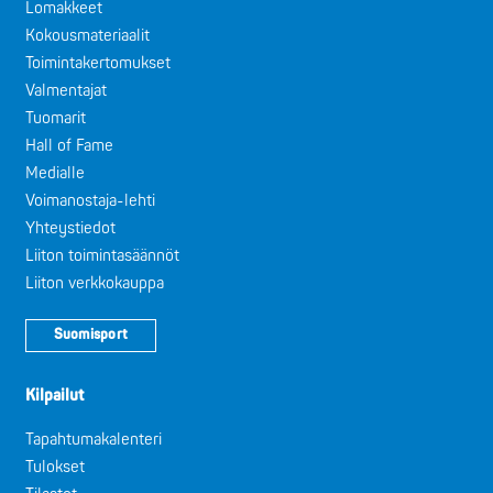
Lomakkeet
Kokousmateriaalit
Toimintakertomukset
Valmentajat
Tuomarit
Hall of Fame
Medialle
Voimanostaja-lehti
Yhteystiedot
Liiton toimintasäännöt
Liiton verkkokauppa
Suomisport
Kilpailut
Tapahtumakalenteri
Tulokset