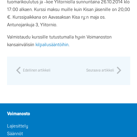
tuomarikoulutus ja -koe Ylitorniolla sunnuntaina 26.10.2014 klo
17:00 alkaen. Kurssi maksu muille kuin Kisan jäsenille on 20,00
€. Kurssipaikkana on Aavasaksan Kisa ry:n maja os.
Antunojankuja 3, Ylitornio.
Valmistaudu kurssille tutustumalla hyvin Voimanoston
kansainvälisiin
kilpailusääntöihin
.
Edellinen artikkeli
Seuraava artikkeli
Voimanosto
Lajiesittely
Säännöt