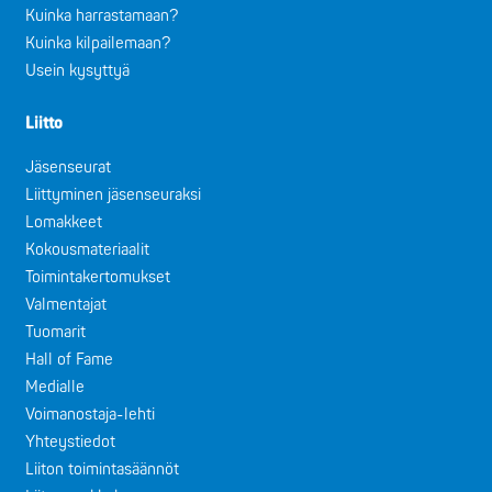
Kuinka harrastamaan?
Kuinka kilpailemaan?
Usein kysyttyä
Liitto
Jäsenseurat
Liittyminen jäsenseuraksi
Lomakkeet
Kokousmateriaalit
Toimintakertomukset
Valmentajat
Tuomarit
Hall of Fame
Medialle
Voimanostaja-lehti
Yhteystiedot
Liiton toimintasäännöt