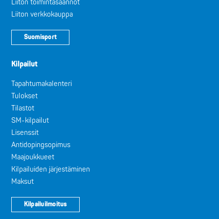
Liiton toimintasäännöt
Liiton verkkokauppa
Suomisport
Kilpailut
Tapahtumakalenteri
Tulokset
Tilastot
SM-kilpailut
Lisenssit
Antidopingsopimus
Maajoukkueet
Kilpailuiden järjestäminen
Maksut
Kilpailuilmoitus