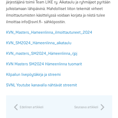
järjestäjänä toimii Team LIKE ry. Aikataulu ja ryhmäjaot pyritään
julkistamaan lähipäivinä. Mahdolliset liiton tekemät virheet
ilmoittautumisten käsittelyssä voidaan korjata ja niistä tulee
ilmoittaa info@svnl.fi- sähköpostiin.
KVN_Masters_Hameenlinna_ilmoittautuneet_2024
KVN_SM2024_Hämeenlinna_aikataulu
KVN_masters_SM2024_Hämeenlinna_rjpj
KVN Masters SM2024 Hämeenlinna tuomarit
Kilpailun livepöytäkirja ja streemi
SVNL Youtube kanavalla nähtävät streemit
Edellinen artikkeli
Seuraava artikkeli