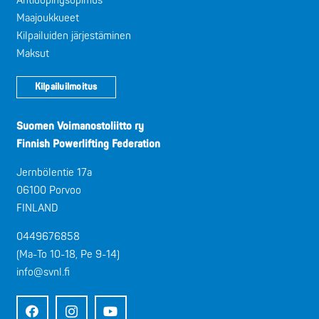
Antidopingsopimus
Maajoukkueet
Kilpailuiden järjestäminen
Maksut
Kilpailuilmoitus
Suomen Voimanostoliitto ry
Finnish Powerlifting Federation
Jernbölentie 17a
06100 Porvoo
FINLAND
0449676858
(Ma-To 10-18, Pe 9-14)
info@svnl.fi