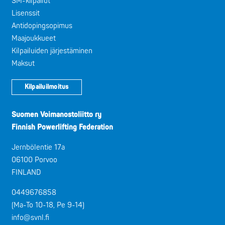
SM-kilpailut
Lisenssit
Antidopingsopimus
Maajoukkueet
Kilpailuiden järjestäminen
Maksut
Kilpailuilmoitus
Suomen Voimanostoliitto ry
Finnish Powerlifting Federation
Jernbölentie 17a
06100 Porvoo
FINLAND
0449676858
(Ma-To 10-18, Pe 9-14)
info@svnl.fi