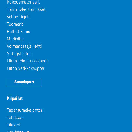
Kokousmateriaalit
Toimintakertomukset
Valmentajat
Tuomarit
Hall of Fame
Medialle
Voimanostaja-lehti
Yhteystiedot
Liiton toimintasäännöt
Liiton verkkokauppa
Suomisport
Kilpailut
Tapahtumakalenteri
Tulokset
Tilastot