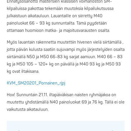
Ennätysosanotto mastersien klassisen voimanoston SM-
kilpailuissa pakottaa tekemään muutoksia kilpailukutsussa
julkaistuun aikatauluun. Lauantaille on siirretty M40
painoluokat 66 – 93 kg sunnuntailta. Tämä pyydetään
ottamaan huomioon matka- ja majoitusvarausten osalta.
Myös lauantain rakennetta muutettiin hivenen vielä siirtämällä ,
jotta päivän kulusta saatiin sujuvampi myös järjestelyiden osalta
siirtämällä N50 ja M50 66-83 kg sarjat aamuun. M40 66 – 83
kg ja M50 105 – 120+ kg on päivällä ja M40 93 kg ja M50 93
kg ovat iltakisana.
KVM_SM20201_Pornainen_rjpj
Hox! Sunnuntain 21.11. iltapäiväkisan naisten ryhmäjakoa on
muutettu yhdistämällä N40 painoluokat 69 ja 76 kg. Tällä ei ole
vaikutusta aikatauluun.