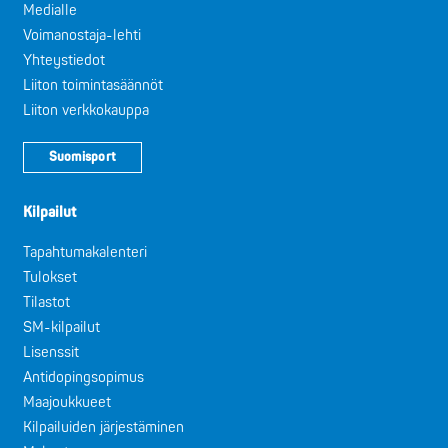
Medialle
Voimanostaja-lehti
Yhteystiedot
Liiton toimintasäännöt
Liiton verkkokauppa
Suomisport
Kilpailut
Tapahtumakalenteri
Tulokset
Tilastot
SM-kilpailut
Lisenssit
Antidopingsopimus
Maajoukkueet
Kilpailuiden järjestäminen