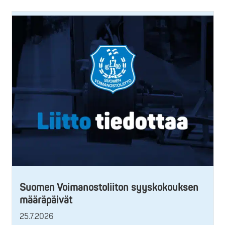
Suomen Voimanostoliiton syyskokouksen
määräpäivät
25.7.2026