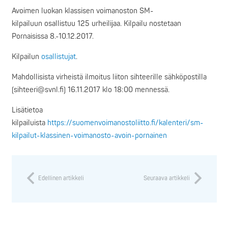
Avoimen luokan klassisen voimanoston SM-
kilpailuun osallistuu 125 urheilijaa. Kilpailu nostetaan
Pornaisissa 8.-10.12.2017.
Kilpailun
osallistujat
.
Mahdollisista virheistä ilmoitus liiton sihteerille sähköpostilla
(sihteeri@svnl.fi) 16.11.2017 klo 18:00 mennessä.
Lisätietoa
kilpailuista
https://suomenvoimanostoliitto.fi/kalenteri/sm-
kilpailut-klassinen-voimanosto-avoin-pornainen
Edellinen artikkeli
Seuraava artikkeli