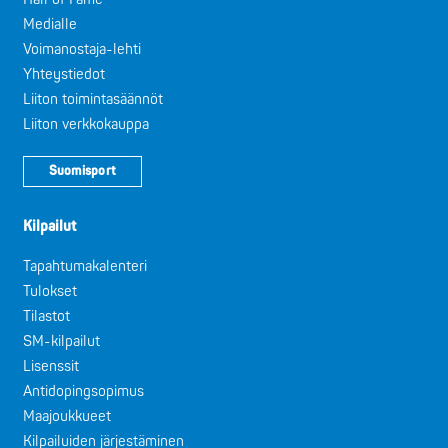
Medialle
Voimanostaja-lehti
Yhteystiedot
Liiton toimintasäännöt
Liiton verkkokauppa
Suomisport
Kilpailut
Tapahtumakalenteri
Tulokset
Tilastot
SM-kilpailut
Lisenssit
Antidopingsopimus
Maajoukkueet
Kilpailuiden järjestäminen