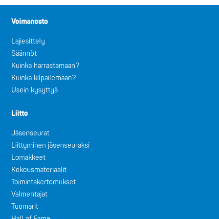
Voimanosto
Lajiesittely
Säännöt
Kuinka harrastamaan?
Kuinka kilpailemaan?
Usein kysyttyä
Liitto
Jäsenseurat
Liittyminen jäsenseuraksi
Lomakkeet
Kokousmateriaalit
Toimintakertomukset
Valmentajat
Tuomarit
Hall of Fame