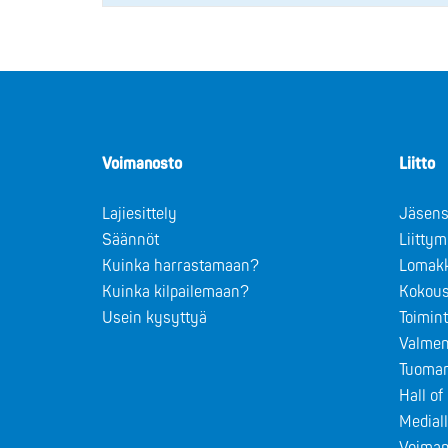
Voimanosto
Liitto
Lajiesittely
Jäsens
Säännöt
Liitty
Kuinka harrastamaan?
Lomak
Kuinka kilpailemaan?
Kokous
Usein kysyttyä
Toimin
Valmen
Tuomar
Hall o
Medial