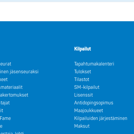
Kilpailut
eurat
Tapahtumakalenteri
minen jäsenseuraksi
Tulokset
keet
Tilastot
materiaalit
SM-kilpailut
takertomukset
Lisenssit
tajat
Antidopingsopimus
it
Maajoukkueet
f Fame
Kilpailuiden järjestäminen
le
Maksut