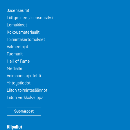
Jäsenseurat
Liittyminen jäsenseuraksi
Lomakkeet
Kokousmateriaalit
Toimintakertomukset
Valmentajat
Tuomarit
Hall of Fame
Medialle
Voimanostaja-lehti
Yhteystiedot
Liiton toimintasäännöt
Liiton verkkokauppa
Suomisport
Kilpailut