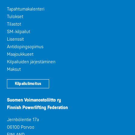
Tapahtumakalenteri
Tulokset
Tilastot
SM-kilpailut
Lisenssit
Antidopingsopimus
Maajoukkueet
Kilpailuiden järjestäminen
Maksut
Kilpailuilmoitus
Suomen Voimanostoliitto ry
Finnish Powerlifting Federation
Jernbölentie 17a
06100 Porvoo
FINLAND