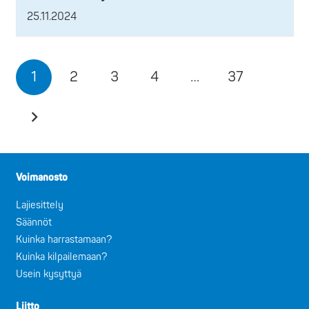
25.11.2024
1
2
3
4
…
37
Voimanosto
Lajiesittely
Säännöt
Kuinka harrastamaan?
Kuinka kilpailemaan?
Usein kysyttyä
Liitto