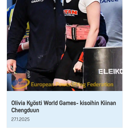
Olivia Kyösti World Games- kisoihin Kiinan
Chengduun
27.1.2025