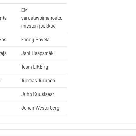
EM
inta
varustevoimanosto,
miesten joukkue
kas
Fanny Savela
aja
Jani Haapamäki
Team LIKE ry
i
Tuomas Turunen
Juho Kuusisaari
Johan Westerberg