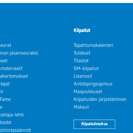
Kilpailut
eurat
Tapahtumakalenteri
minen jäsenseuraksi
Tulokset
keet
Tilastot
materiaalit
SM-kilpailut
takertomukset
Lisenssit
tajat
Antidopingsopimus
it
Maajoukkueet
f Fame
Kilpailuiden järjestäminen
le
Maksut
ostaja-lehti
tiedot
Kilpailuilmoitus
toimintasäännöt