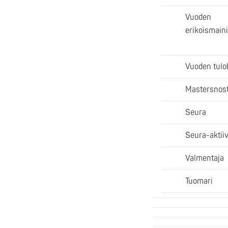
Vuoden
erikoismain
Vuoden tulo
Mastersnost
Seura
Seura-aktiiv
Valmentaja
Tuomari