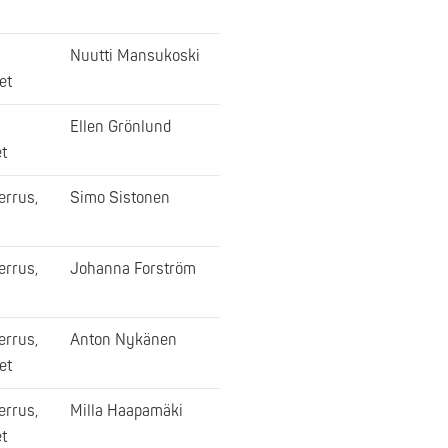
Nuutti Mansukoski
et
Ellen Grönlund
t
rrus,
Simo Sistonen
rrus,
Johanna Forström
rrus,
Anton Nykänen
et
rrus,
Milla Haapamäki
t