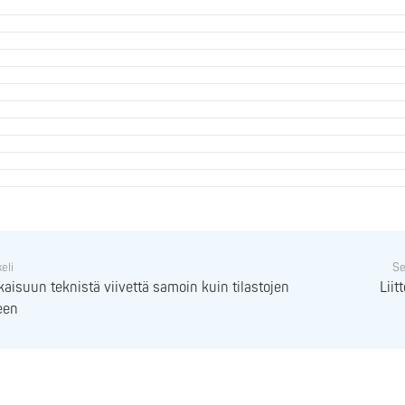
keli
Se
kaisuun teknistä viivettä samoin kuin tilastojen
Liit
een