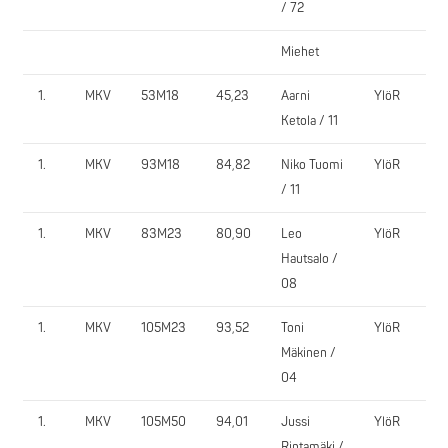
/ 72
Miehet
1.
MKV
53M18
45,23
Aarni
YlöR
7
Ketola / 11
1.
MKV
93M18
84,82
Niko Tuomi
YlöR
1
/ 11
1.
MKV
83M23
80,90
Leo
YlöR
1
Hautsalo /
08
1.
MKV
105M23
93,52
Toni
YlöR
2
Mäkinen /
04
1.
MKV
105M50
94,01
Jussi
YlöR
1
Rintamäki /