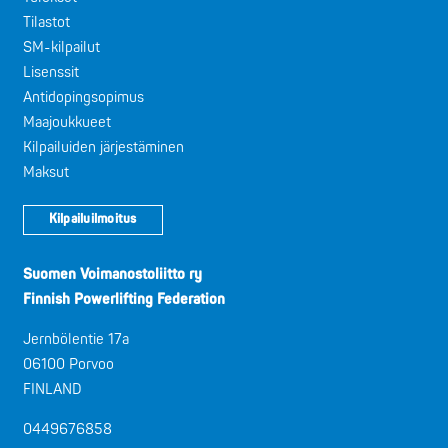
Tilastot
SM-kilpailut
Lisenssit
Antidopingsopimus
Maajoukkueet
Kilpailuiden järjestäminen
Maksut
Kilpailuilmoitus
Suomen Voimanostoliitto ry
Finnish Powerlifting Federation
Jernbölentie 17a
06100 Porvoo
FINLAND
0449676858