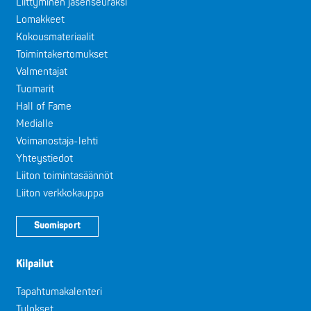
Liittyminen jäsenseuraksi
Lomakkeet
Kokousmateriaalit
Toimintakertomukset
Valmentajat
Tuomarit
Hall of Fame
Medialle
Voimanostaja-lehti
Yhteystiedot
Liiton toimintasäännöt
Liiton verkkokauppa
Suomisport
Kilpailut
Tapahtumakalenteri
Tulokset