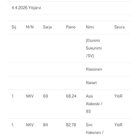
4.4.2026 Ylöjärvi
Sij.
M/N
Sarja
Paino
Nimi
Seura
J
(Etunimi
1.
Sukunimi
/SV)
Klassinen
Naiset
1.
NKV
69
68,24
Assi
YlöR
1
Alakoski /
93
1.
NKV
84
82,78
Sini
YlöR
1
Hakonen /