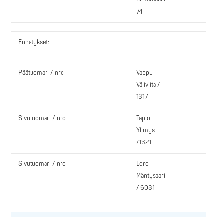
74
Ennätykset:
Päätuomari / nro
Vappu
Väliviita /
1317
Sivutuomari / nro
Tapio
Ylimys
/1321
Sivutuomari / nro
Eero
Mäntysaari
/ 6031