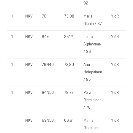
92
1.
NKV
76
73,08
Maria
YlöR
1
Gluhih / 87
1.
NKV
84+
85,12
Laura
YlöR
7
Sydänmaa
/ 96
1.
NKV
76N40
72,80
Anu
YlöR
1
Holopainen
/ 85
1.
NKV
84N50
78,77
Päivi
YlöR
1
Ristolainen
/ 70
NKV
69N50
66,61
Minna
YlöR
9
Ristolainen