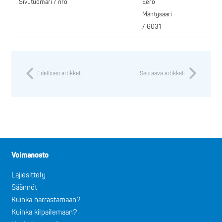
Sivutuomari / nro
Eero
Mäntysaari
/ 6031
Edellinen artikkeli
Seuraava artikkeli
Voimanosto
Lajiesittely
Säännöt
Kuinka harrastamaan?
Kuinka kilpailemaan?