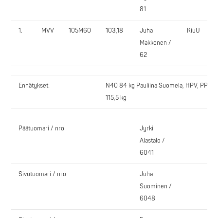
81
1.
MVV
105M60
103,18
Juha
KiuU
Makkonen /
62
Ennätykset:
N40 84 kg Pauliina Suomela, HPV, PP
115,5 kg
Päätuomari / nro
Jyrki
Alastalo /
6041
Sivutuomari / nro
Juha
Suominen /
6048