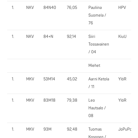
1.
NKV
84N40
76,05
Pauliina
HPV
Suomela /
76
1.
NKV
84+N
92,14
Siiri
KiuU
Tossavainen
/ 04
Miehet
1.
MKV
53M14
45,02
Aarni Ketola
YlöR
/ 11
1.
MKV
83M18
79,38
Leo
YlöR
Hautsalo /
08
1.
MKV
93M
92,48
Tuomas
JoPuPo
Kosonen /