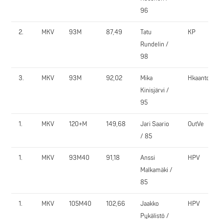
96
2.
MKV
93M
87,49
Tatu
KP
Rundelin /
98
3.
MKV
93M
92,02
Mika
Hkaanto
Kinisjärvi /
95
1.
MKV
120+M
149,68
Jari Saario
OutVe
/ 85
1.
MKV
93M40
91,18
Anssi
HPV
Malkamäki /
85
1.
MKV
105M40
102,66
Jaakko
HPV
Pykälistö /