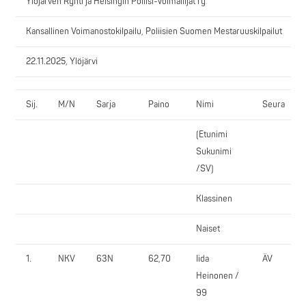
Ylöjärven Ryhti ja Helsingin Poliisi-Voimailijat ry
Kansallinen Voimanostokilpailu, Poliisien Suomen Mestaruuskilpailut
22.11.2025, Ylöjärvi
Sij.
M/N
Sarja
Paino
Nimi
Seura
(Etunimi
Sukunimi
/SV)
Klassinen
Naiset
1.
NKV
63N
62,70
Iida
ÄV
Heinonen /
99