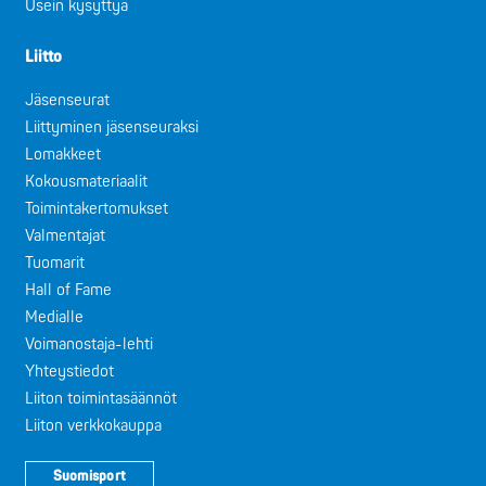
Usein kysyttyä
Liitto
Jäsenseurat
Liittyminen jäsenseuraksi
Lomakkeet
Kokousmateriaalit
Toimintakertomukset
Valmentajat
Tuomarit
Hall of Fame
Medialle
Voimanostaja-lehti
Yhteystiedot
Liiton toimintasäännöt
Liiton verkkokauppa
Suomisport