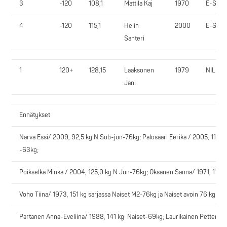
3
-120
108,1
Mattila Kaj
1970
E-SV
4
-120
115,1
Helin
2000
E-SV
Santeri
1
120+
128,15
Laaksonen
1979
NIL
Jani
Ennätykset
Närvä Essi/ 2009, 92,5 kg N Sub-jun-76kg; Palosaari Eerika / 2005, 110,0
-63kg;
Poikselkä Minka / 2004, 125,0 kg N Jun-76kg; Oksanen Sanna/ 1971, 110,
Voho Tiina/ 1973, 151 kg sarjassa Naiset M2-76kg ja Naiset avoin 76 kg; H
Partanen Anna-Eveliina/ 1988, 141 kg Naiset-69kg; Laurikainen Petteri/