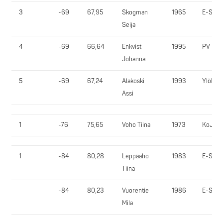
3
-69
67,95
Skogman
1965
E-SV
Seija
4
-69
66,64
Enkvist
1995
PV
Johanna
5
-69
67,24
Alakoski
1993
YlöR
Assi
1
-76
75,65
Voho Tiina
1973
KoJy
1
-84
80,28
Leppäaho
1983
E-SV
Tiina
-84
80,23
Vuorentie
1986
E-SV
Mila