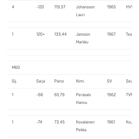
4
-120
119,37
Johansson
1965
HVV
Lauri
1
120+
133,44
Jansson
1967
Team3
Markku
M60
Sij.
Sarja
Paino
Nimi
SV
Seura
1
-66
65,79
Peräsalo
1962
TVN
Hannu
1
-74
73,45
Kovalainen
1961
KoJy
Pekka