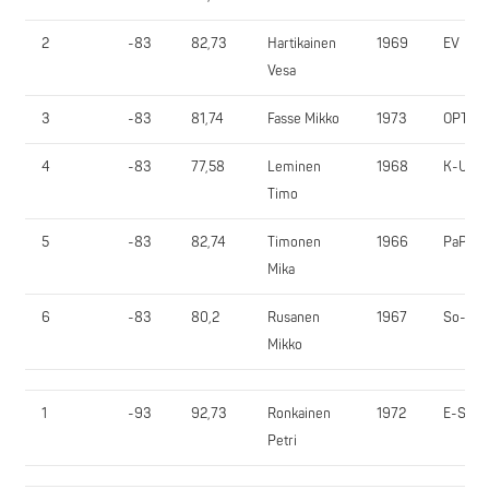
2
-83
82,73
Hartikainen
1969
EV
Vesa
3
-83
81,74
Fasse Mikko
1973
OPT
4
-83
77,58
Leminen
1968
K-UV
Timo
5
-83
82,74
Timonen
1966
PaPu
Mika
6
-83
80,2
Rusanen
1967
So-Vi
Mikko
1
-93
92,73
Ronkainen
1972
E-SV
Petri