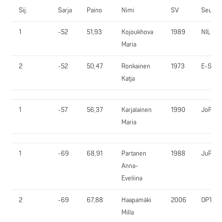
Sij.
Sarja
Paino
Nimi
SV
Seura
1
-52
51,93
Kojoukhova
1989
NIL
Maria
2
-52
50,47
Ronkainen
1973
E-SV
Katja
1
-57
56,37
Karjalainen
1990
JoPuP
Maria
1
-69
68,91
Partanen
1988
JuPu
Anna-
Eveliina
2
-69
67,88
Haapamäki
2006
OPT
Milla