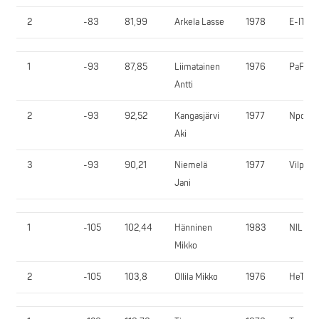
2
-83
81,99
Arkela Lasse
1978
E-IT
1
-93
87,85
Liimatainen
1976
PaPu
Antti
2
-93
92,52
Kangasjärvi
1977
Npowe
Aki
3
-93
90,21
Niemelä
1977
VilpVe
Jani
1
-105
102,44
Hänninen
1983
NIL
Mikko
2
-105
103,8
Ollila Mikko
1976
HeTar