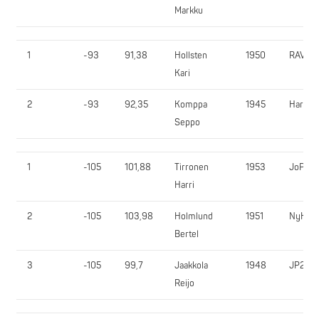
Markku
1
-93
91,38
Hollsten
1950
RAV
Kari
2
-93
92,35
Komppa
1945
HartVo
Seppo
1
-105
101,88
Tirronen
1953
JoPuP
Harri
2
-105
103,98
Holmlund
1951
NyKK
Bertel
3
-105
99,7
Jaakkola
1948
JP200
Reijo