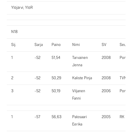
Ylöjärvi, YlöR
N18
Sij.
Sarja
Paino
Nimi
SV
Seura
1
-52
51,54
Tarvainen
2008
PomPy
Jenna
2
-52
50,29
Kaliste Pinja
2008
TVN
3
-52
50,19
Viljanen
2006
PomPy
Fanni
1
-57
56,63
Palosaari
2005
RK
Eerika