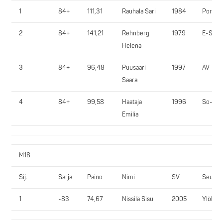
1
84+
111,31
Rauhala Sari
1984
PorHT
2
84+
141,21
Rehnberg
1979
E-SV
Helena
3
84+
96,48
Puusaari
1997
ÄV
Saara
4
84+
99,58
Haataja
1996
So-Vi
Emilia
M18
Sij.
Sarja
Paino
Nimi
SV
Seura
1
-83
74,67
Nissilä Sisu
2005
YlöR