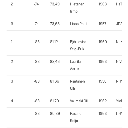
2
-74
73,49
Hietanen
1963
HeTar
Ismo
3
-74
73,68
Linna Pauli
1957
JP200
1
-83
81,12
Björkqvist
1960
NyKK
Stig-Erik
2
-83
82,46
Laurila
1963
NiVo
Aarre
3
-83
81,66
Rantanen
1956
I-HV
Olli
4
-83
81,79
Välimäki Olli
1962
YlöR
-83
80,89
Pasanen
1963
I-HV
Keijo