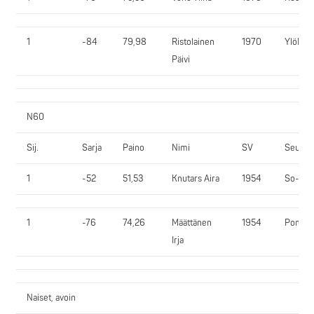
1
-84
79,98
Ristolainen
1970
YlöR
Päivi
N60
Sij.
Sarja
Paino
Nimi
SV
Seura
1
-52
51,53
Knutars Aira
1954
So-Vi
1
-76
74,26
Määttänen
1954
PomPy
Irja
Naiset, avoin