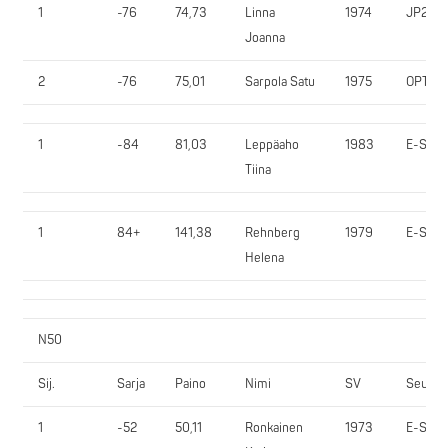
1
-76
74,73
Linna
1974
JP200
Joanna
2
-76
75,01
Sarpola Satu
1975
OPT
1
-84
81,03
Leppäaho
1983
E-SV
Tiina
1
84+
141,38
Rehnberg
1979
E-SV
Helena
N50
Sij.
Sarja
Paino
Nimi
SV
Seura
1
-52
50,11
Ronkainen
1973
E-SV