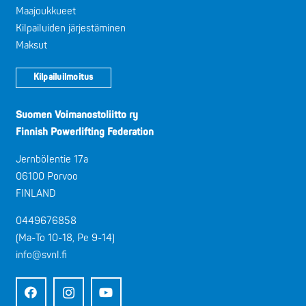
Maajoukkueet
Kilpailuiden järjestäminen
Maksut
Kilpailuilmoitus
Suomen Voimanostoliitto ry
Finnish Powerlifting Federation
Jernbölentie 17a
06100 Porvoo
FINLAND
0449676858
(Ma-To 10-18, Pe 9-14)
info@svnl.fi