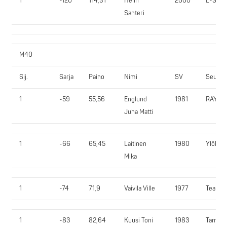
1
-120
114,31
Helin
2000
E-SV
Santeri
M40
Sij.
Sarja
Paino
Nimi
SV
Seura
1
-59
55,56
Englund
1981
RAYVO
Juha Matti
1
-66
65,45
Laitinen
1980
YlöR
Mika
1
-74
71,9
Vaivila Ville
1977
Team3
1
-83
82,64
Kuusi Toni
1983
TamRy