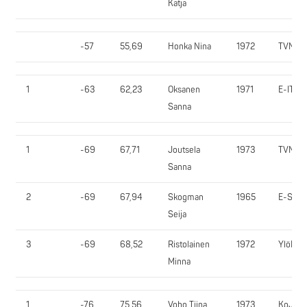
Katja
-57
55,69
Honka Nina
1972
TVN
1
-63
62,23
Oksanen
1971
E-IT
Sanna
1
-69
67,71
Joutsela
1973
TVN
Sanna
2
-69
67,94
Skogman
1965
E-SV
Seija
3
-69
68,52
Ristolainen
1972
YlöR
Minna
1
-76
75,56
Voho Tiina
1973
KoJy