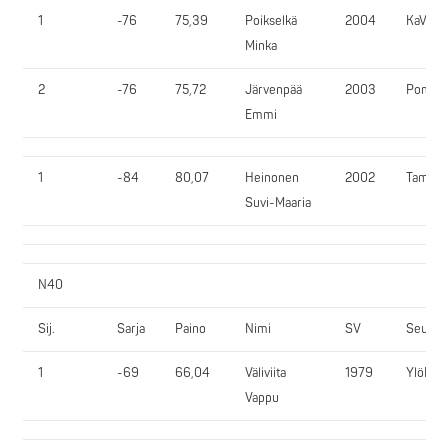
1
-76
75,39
Poikselkä
2004
KaVo
Minka
2
-76
75,72
Järvenpää
2003
PomPy
Emmi
1
-84
80,07
Heinonen
2002
TamRy
Suvi-Maaria
N40
Sij.
Sarja
Paino
Nimi
SV
Seura
1
-69
66,04
Väliviita
1979
YlöR
Vappu