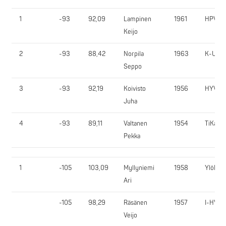
1
-93
92,09
Lampinen
1961
HPV
Keijo
2
-93
88,42
Norpila
1963
K-UV
Seppo
3
-93
92,19
Koivisto
1956
HYV
Juha
4
-93
89,11
Valtanen
1954
TiKa
Pekka
1
-105
103,09
Myllyniemi
1958
YlöR
Ari
-105
98,29
Räsänen
1957
I-HV
Veijo