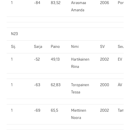
1
-84
83,52
Airasmaa
2006
PomPy
Amanda
N23
Sij.
Sarja
Paino
Nimi
SV
Seura
1
-52
49,13
Hartikainen
2002
EV
Riina
1
-63
62,83
Toropainen
2000
ÄV
Tessa
1
-69
65,5
Miettinen
2002
TamRy
Noora