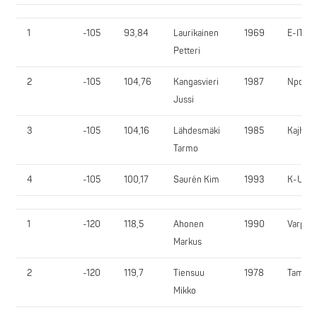
1
-105
93,84
Laurikainen
1969
E-IT
Petteri
2
-105
104,76
Kangasvieri
1987
Npowe
Jussi
3
-105
104,16
Lähdesmäki
1985
KajKu
Tarmo
4
-105
100,17
Saurén Kim
1993
K-UV
1
-120
118,5
Ahonen
1990
VarpVi
Markus
2
-120
119,7
Tiensuu
1978
TamRy
Mikko