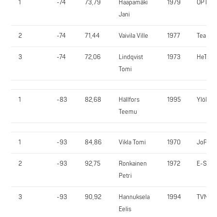
1
-74
73,79
Haapamäki
1979
OPT
Jani
2
-74
71,44
Vaivila Ville
1977
Team3
3
-74
72,06
Lindqvist
1973
HeTar
Tomi
1
-83
82,68
Hällfors
1995
YlöR
Teemu
1
-93
84,86
Vikla Tomi
1970
JoPuP
2
-93
92,75
Ronkainen
1972
E-SV
Petri
3
-93
90,92
Hannuksela
1994
TVN
Eelis