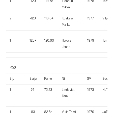
1
-120
119,78
Tiensuu
1978
TamRy
Mikko
2
-120
116,04
Koskela
1977
VilpVe
Marko
1
120+
120,03
Hakala
1979
TamRy
Janne
M50
Sij.
Sarja
Paino
Nimi
SV
Seura
1
-74
72,23
Lindqvist
1973
HeTar
Tomi
1
-83
82,84
Vikla Tomi
1970
JoPuP