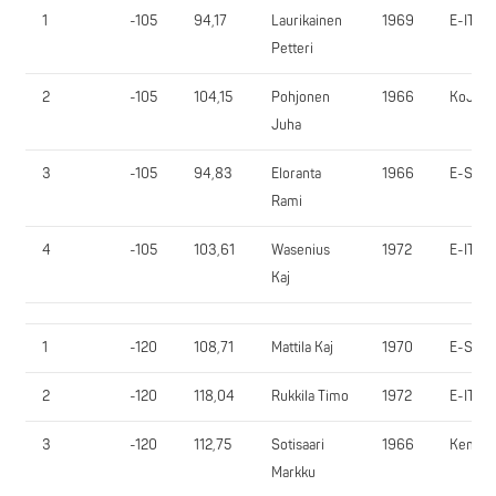
1
-105
94,17
Laurikainen
1969
E-IT
Petteri
2
-105
104,15
Pohjonen
1966
KoJy
Juha
3
-105
94,83
Eloranta
1966
E-SV
Rami
4
-105
103,61
Wasenius
1972
E-IT
Kaj
1
-120
108,71
Mattila Kaj
1970
E-SV
2
-120
118,04
Rukkila Timo
1972
E-IT
3
-120
112,75
Sotisaari
1966
KemaK
Markku