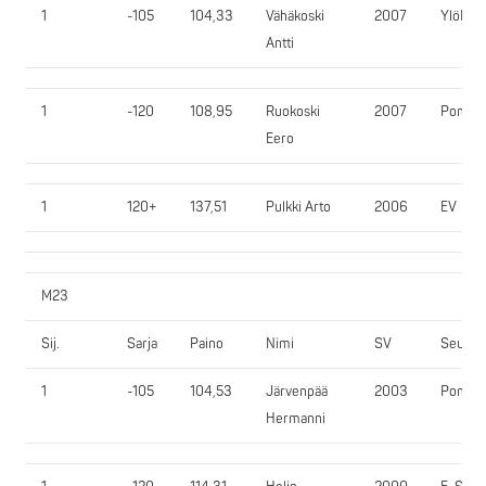
1
-105
104,33
Vähäkoski
2007
YlöR
Antti
1
-120
108,95
Ruokoski
2007
PomPy
Eero
1
120+
137,51
Pulkki Arto
2006
EV
M23
Sij.
Sarja
Paino
Nimi
SV
Seura
1
-105
104,53
Järvenpää
2003
PomPy
Hermanni