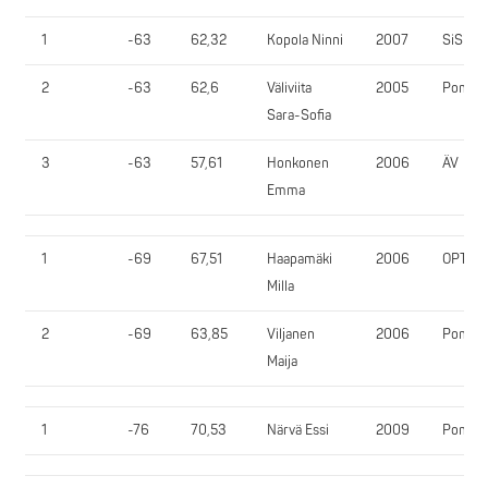
1
-63
62,32
Kopola Ninni
2007
SiSi
2
-63
62,6
Väliviita
2005
PomPy
Sara-Sofia
3
-63
57,61
Honkonen
2006
ÄV
Emma
1
-69
67,51
Haapamäki
2006
OPT
Milla
2
-69
63,85
Viljanen
2006
PomPy
Maija
1
-76
70,53
Närvä Essi
2009
PomPy