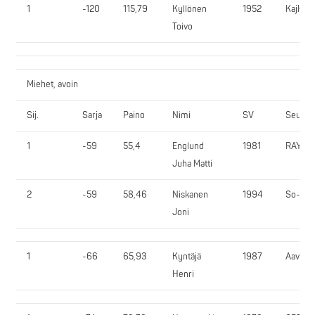
1
-120
115,79
Kyllönen
1952
KajKu
Toivo
Miehet, avoin
Sij.
Sarja
Paino
Nimi
SV
Seura
1
-59
55,4
Englund
1981
RAYVO
Juha Matti
2
-59
58,46
Niskanen
1994
So-Vi
Joni
1
-66
65,93
Kyntäjä
1987
AavKi
Henri