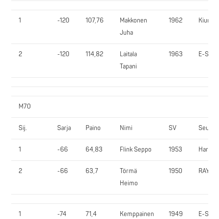
1
-120
107,76
Makkonen
1962
KiurU
Juha
2
-120
114,82
Laitala
1963
E-SV
Tapani
M70
Sij.
Sarja
Paino
Nimi
SV
Seura
1
-66
64,83
Flink Seppo
1953
HartVo
2
-66
63,7
Törmä
1950
RAYVO
Heimo
1
-74
71,4
Kemppainen
1949
E-SV