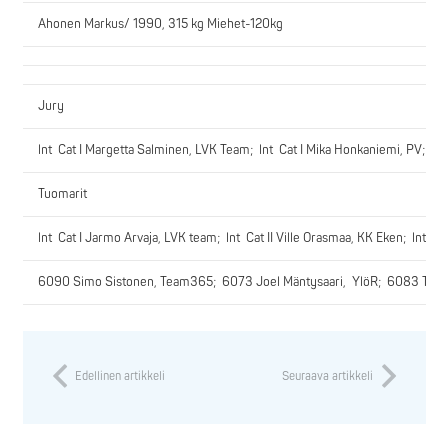
Ahonen Markus/ 1990, 315 kg Miehet-120kg
Jury
lnt Cat I Margetta Salminen, LVK Team; lnt Cat I Mika Honkaniemi, PV; lnt 
Tuomarit
lnt Cat I Jarmo Arvaja, LVK team; lnt Cat II Ville Orasmaa, KK Eken; lnt C
6090 Simo Sistonen, Team365; 6073 Joel Mäntysaari, YlöR; 6083 Tanja
Edellinen artikkeli
Seuraava artikkeli