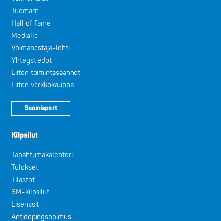
Tuomarit
Hall of Fame
Medialle
Voimanostaja-lehti
Yhteystiedot
Liiton toimintasäännöt
Liiton verkkokauppa
Suomisport
Kilpailut
Tapahtumakalenteri
Tulokset
Tilastot
SM-kilpailut
Lisenssit
Antidopingsopimus