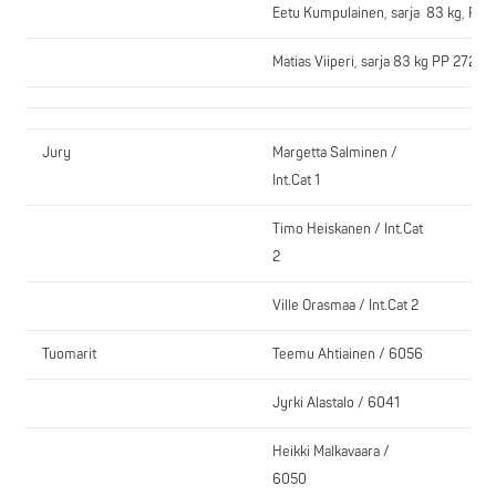
Eetu Kumpulainen, sarja 83 kg, PP 
Matias Viiperi, sarja 83 kg PP 272,5 
Jury
Margetta Salminen /
Int.Cat 1
Timo Heiskanen / Int.Cat
2
Ville Orasmaa / Int.Cat 2
Tuomarit
Teemu Ahtiainen / 6056
Jyrki Alastalo / 6041
Heikki Malkavaara /
6050