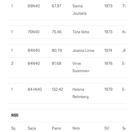
1
69N40
67,97
Sanna
1973
TVN
Joutsela
1
76N40
75,46
Tiina Voho
1973
KoJy
1
84N40
80,79
Joanna Linna
1974
JP 2
2
84N40
81,68
Virve
1976
E-SV
Suominen
1
84+N40
132,42
Helena
1979
E-SV
Rehnberg
N50
Sij.
Sarja
Paino
Nimi
SV
Seura