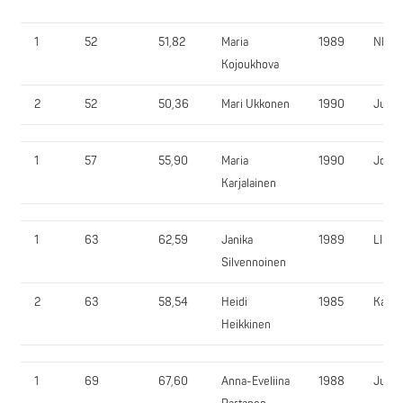
1
52
51,82
Maria
1989
NIL
Kojoukhova
2
52
50,36
Mari Ukkonen
1990
JuPu
1
57
55,90
Maria
1990
JoPu
Karjalainen
1
63
62,59
Janika
1989
LIKE
Silvennoinen
2
63
58,54
Heidi
1985
KajKu
Heikkinen
1
69
67,60
Anna-Eveliina
1988
JuPu