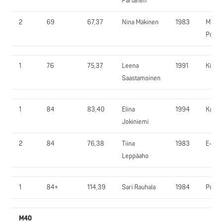
Partanen
2
69
67,37
Nina Mäkinen
1983
MY-
Powe
1
76
75,37
Leena
1991
KiurU
Saastamoinen
1
84
83,40
Elina
1994
KaVo
Jokiniemi
2
84
76,38
Tiina
1983
E-SV
Leppäaho
1
84+
114,39
Sari Rauhala
1984
PorH
M40