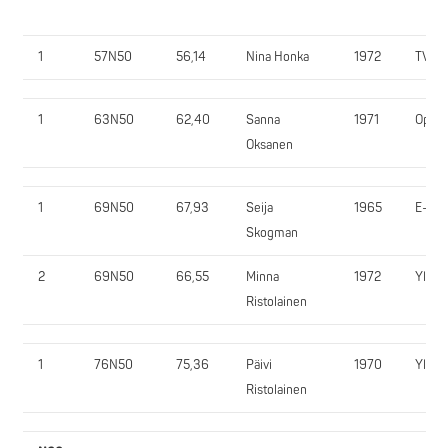
1
57N50
56,14
Nina Honka
1972
TVN
1
63N50
62,40
Sanna
1971
OpLi
Oksanen
1
69N50
67,93
Seija
1965
E-SV
Skogman
2
69N50
66,55
Minna
1972
YlöR
Ristolainen
1
76N50
75,36
Päivi
1970
YlöR
Ristolainen