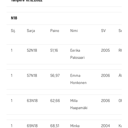
Tampere 10.12.2022
N18
Sij.
Sarja
Paino
Nimi
SV
Seura
1
52N18
51,16
Eerika
2005
RK
Palosaari
1
57N18
56,97
Emma
2006
ÄV
Honkonen
1
63N18
62,66
Milla
2006
OPT
Haapamäki
1
69N18
68,51
Minka
2004
KaVo