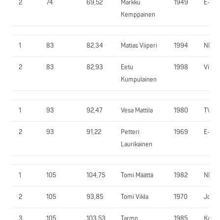
2
74
69,52
Markku
1949
E-SV
Kemppainen
1
83
82,34
Matias Viiperi
1994
NPow
2
83
82,93
Eetu
1998
ViitVi
Kumpulainen
1
93
92,47
Vesa Mattila
1980
TVN
2
93
91,22
Petteri
1969
E-IT
Laurikainen
1
105
104,75
Tomi Määttä
1982
NPow
2
105
93,85
Tomi Vikla
1970
JoPu
3
105
103,53
Tarmo
1985
KajKu