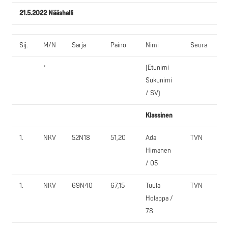
21.5.2022 Nääshalli
Sij.
M/N
Sarja
Paino
Nimi
Seura
J
*
(Etunimi
1.
Sukunimi
/ SV)
Klassinen
1.
NKV
52N18
51,20
Ada
TVN
7
Himanen
/ 05
1.
NKV
69N40
67,15
Tuula
TVN
1
Holappa /
78