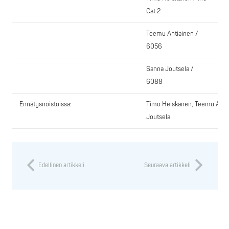
Cat 2
Teemu Ahtiainen /
6056
Sanna Joutsela /
6088
Ennätysnoistoissa:
Timo Heiskanen, Teemu Ahtia
Joutsela
Edellinen artikkeli
Seuraava artikkeli