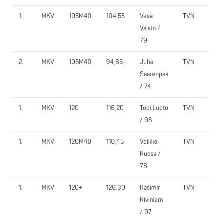
1.
MKV
105M40
104,55
Vesa
TVN
2
Väistö /
79
2.
MKV
105M40
94,85
Juha
TVN
1
Saarenpää
/ 74
1.
MKV
120
116,20
Topi Luoto
TVN
2
/ 98
1.
MKV
120M40
110,45
Veikko
TVN
1
Kuosa /
78
1.
MKV
120+
126,30
Kasimir
TVN
1
Kiviniemi
/ 97