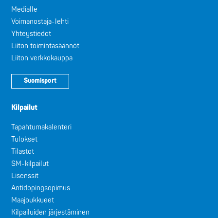
Medialle
Voimanostaja-lehti
Yhteystiedot
Liiton toimintasäännöt
Liiton verkkokauppa
Suomisport
Kilpailut
Tapahtumakalenteri
Tulokset
Tilastot
SM-kilpailut
Lisenssit
Antidopingsopimus
Maajoukkueet
Kilpailuiden järjestäminen