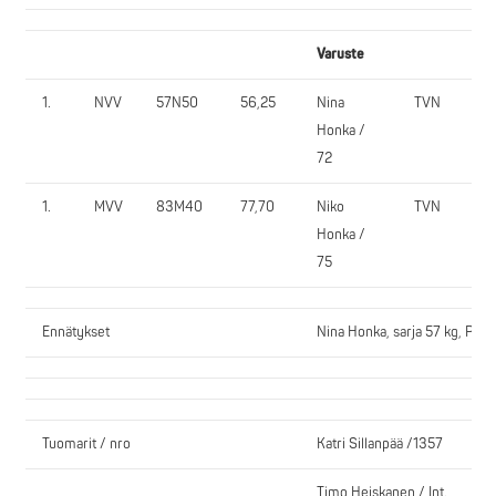
Varuste
1.
NVV
57N50
56,25
Nina
TVN
1
Honka /
72
1.
MVV
83M40
77,70
Niko
TVN
1
Honka /
75
Ennätykset
Nina Honka, sarja 57 kg, PP 
Tuomarit / nro
Katri Sillanpää /1357
Timo Heiskanen / Int.