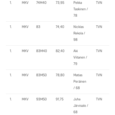
1.
MKV
74M40
73,95
Pekka
TVN
2
Taskinen /
78
1.
MKV
83
74,40
Nicklas
TVN
1
Rekola /
98
1.
MKV
83M40
82,40
Aki
TVN
1
Viitanen /
79
1.
MKV
83M50
78,80
Matias
TVN
1
Peräinen
/ 68
1.
MKV
93M50
91,75
Juha
TVN
1
Järvisalo /
68