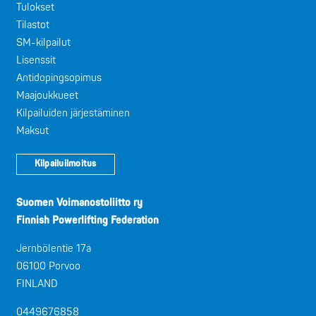
Tulokset
Tilastot
SM-kilpailut
Lisenssit
Antidopingsopimus
Maajoukkueet
Kilpailuiden järjestäminen
Maksut
Kilpailuilmoitus
Suomen Voimanostoliitto ry
Finnish Powerlifting Federation
Jernbölentie 17a
06100 Porvoo
FINLAND
0449676858