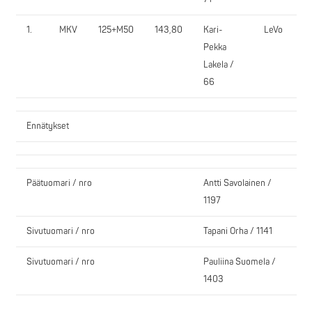
1.
MKV
125+M50
143,80
Kari-
LeVo
1
Pekka
Lakela /
66
Ennätykset
Päätuomari / nro
Antti Savolainen /
1197
Sivutuomari / nro
Tapani Orha / 1141
Sivutuomari / nro
Pauliina Suomela /
1403