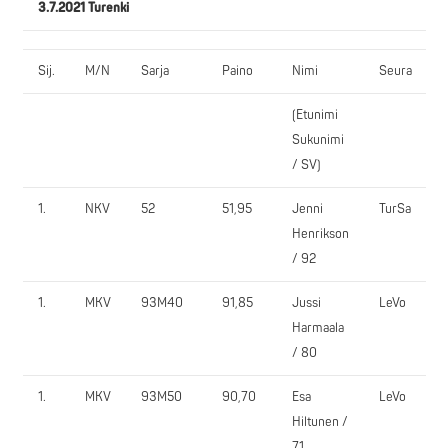
3.7.2021 Turenki
Sij.
M/N
Sarja
Paino
Nimi
Seura
(Etunimi
1
Sukunimi
/ SV)
1.
NKV
52
51,95
Jenni
TurSa
9
Henrikson
/ 92
1.
MKV
93M40
91,85
Jussi
LeVo
1
Harmaala
/ 80
1.
MKV
93M50
90,70
Esa
LeVo
1
Hiltunen /
71