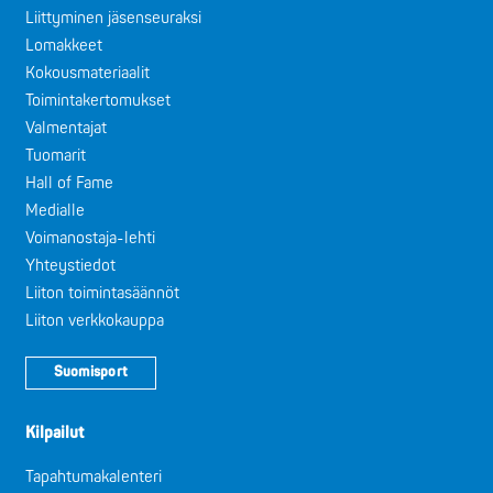
Liittyminen jäsenseuraksi
Lomakkeet
Kokousmateriaalit
Toimintakertomukset
Valmentajat
Tuomarit
Hall of Fame
Medialle
Voimanostaja-lehti
Yhteystiedot
Liiton toimintasäännöt
Liiton verkkokauppa
Suomisport
Kilpailut
Tapahtumakalenteri