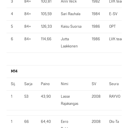
3
84+
100,81
Anni Veck
1982
LVK team
4
84+
105,59
Sari Rauhala
1984
E-SV
5
84+
126,33
Kaisu Suorsa
1986
OPT
6
84+
114,66
Jutta
1986
LVK team
Laakkonen
M14
Sij.
Sarja
Paino
Nimi
SV
Seura
1
53
43,90
Lasse
2008
RAYVO
Rajakangas
1
66
64,40
Eero
2008
Ols-Ta