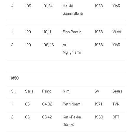
4
105
101,54
Heikki
1958
YlöR
Sammallahti
1
120
110,11
Eino Pöntiö
1958
ViitVi
2
120
106,46
Ari
1958
YlöR
Myllyniemi
M50
Sij.
Sarja
Paino
Nimi
SV
Seura
1
66
64,92
Petri Niemi
1971
TVN
2
66
65,42
Kari-Pekka
1969
OPT
Körkkö