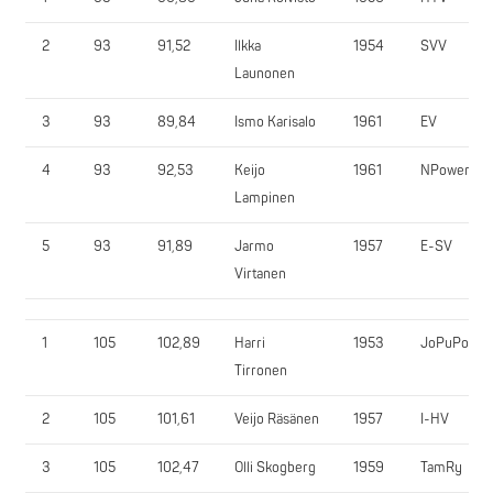
2
93
91,52
Ilkka
1954
SVV
Launonen
3
93
89,84
Ismo Karisalo
1961
EV
4
93
92,53
Keijo
1961
NPower
Lampinen
5
93
91,89
Jarmo
1957
E-SV
Virtanen
1
105
102,89
Harri
1953
JoPuPo
Tirronen
2
105
101,61
Veijo Räsänen
1957
I-HV
3
105
102,47
Olli Skogberg
1959
TamRy