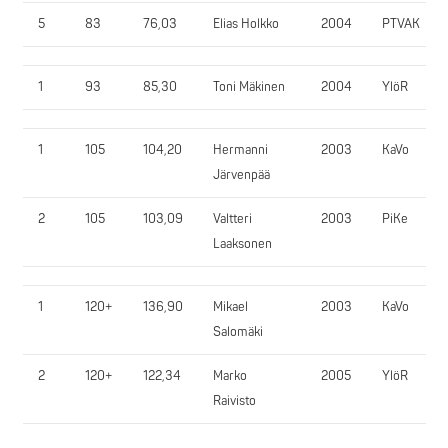
5
83
76,03
Elias Holkko
2004
PTVAK
1
93
85,30
Toni Mäkinen
2004
YlöR
1
105
104,20
Hermanni
2003
KaVo
Järvenpää
2
105
103,09
Valtteri
2003
PiKe
Laaksonen
1
120+
136,90
Mikael
2003
KaVo
Salomäki
2
120+
122,34
Marko
2005
YlöR
Raivisto