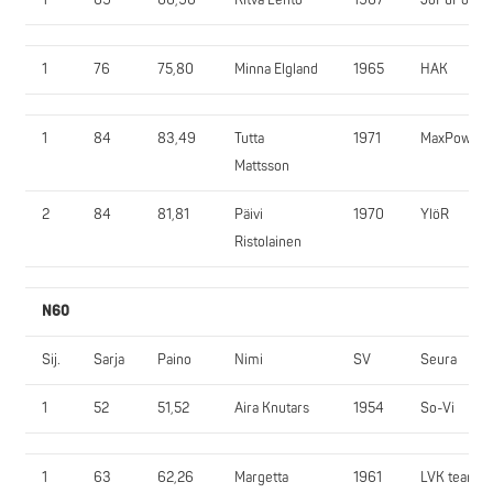
1
76
75,80
Minna Elgland
1965
HAK
1
84
83,49
Tutta
1971
MaxPower
Mattsson
2
84
81,81
Päivi
1970
YlöR
Ristolainen
N60
Sij.
Sarja
Paino
Nimi
SV
Seura
1
52
51,52
Aira Knutars
1954
So-Vi
1
63
62,26
Margetta
1961
LVK team