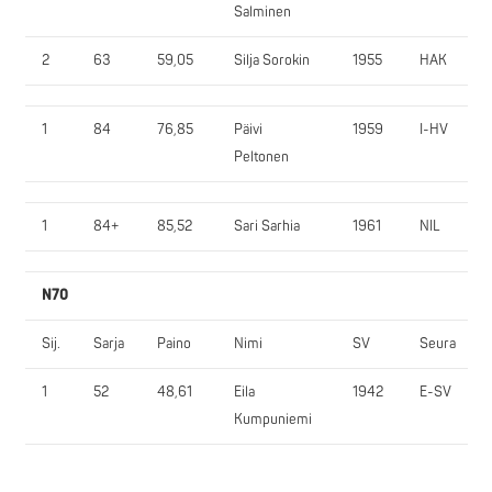
Salminen
2
63
59,05
Silja Sorokin
1955
HAK
1
84
76,85
Päivi
1959
I-HV
Peltonen
1
84+
85,52
Sari Sarhia
1961
NIL
N70
Sij.
Sarja
Paino
Nimi
SV
Seura
1
52
48,61
Eila
1942
E-SV
Kumpuniemi