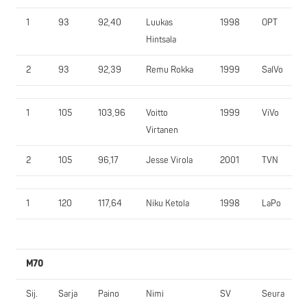
1
93
92,40
Luukas
1998
OPT
Hintsala
2
93
92,39
Remu Rokka
1999
SalVo
1
105
103,96
Voitto
1999
ViVo
Virtanen
2
105
96,17
Jesse Virola
2001
TVN
1
120
117,64
Niku Ketola
1998
LaPo
M70
Sij.
Sarja
Paino
Nimi
SV
Seura