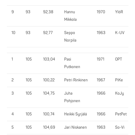
9
93
92,38
Hannu
1970
YlöR
Mikkola
10
93
92,77
Seppo
1963
K-UV
Norpila
1
105
103,04
Pasi
1971
OPT
Putkonen
2
105
100,22
Petri Rinkinen
1967
PiKe
3
105
104,75
Juha
1966
KoJy
Pohjonen
4
105
100,74
Heikki Syrjälä
1966
PetPet
5
105
104,69
Jari Niskanen
1963
So-Vi