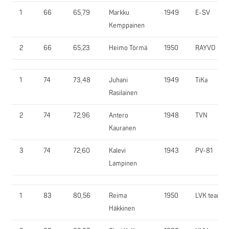
1
66
65,79
Markku
1949
E-SV
Kemppainen
2
66
65,23
Heimo Törmä
1950
RAYVO
1
74
73,48
Juhani
1949
TiKa
Rasilainen
2
74
72,96
Antero
1948
TVN
Kauranen
3
74
72,60
Kalevi
1943
PV-81
Lampinen
1
83
80,56
Reima
1950
LVK team
Häkkinen