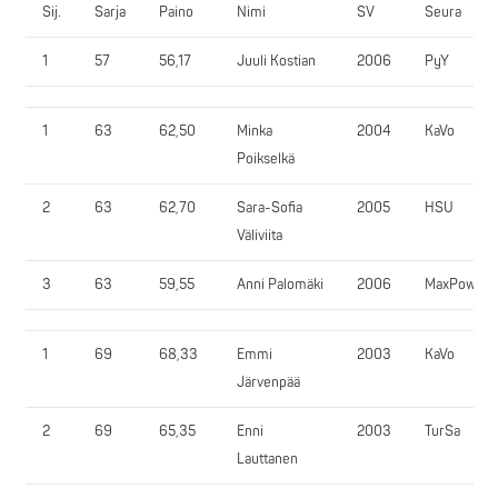
Sij.
Sarja
Paino
Nimi
SV
Seura
1
57
56,17
Juuli Kostian
2006
PyY
1
63
62,50
Minka
2004
KaVo
Poikselkä
2
63
62,70
Sara-Sofia
2005
HSU
Väliviita
3
63
59,55
Anni Palomäki
2006
MaxPower
1
69
68,33
Emmi
2003
KaVo
Järvenpää
2
69
65,35
Enni
2003
TurSa
Lauttanen