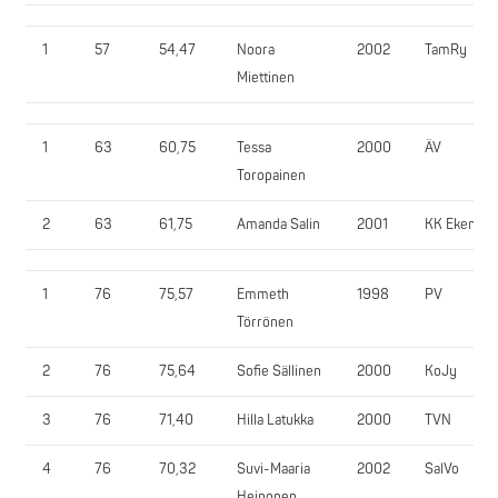
1
57
54,47
Noora
2002
TamRy
Miettinen
1
63
60,75
Tessa
2000
ÄV
Toropainen
2
63
61,75
Amanda Salin
2001
KK Eken
1
76
75,57
Emmeth
1998
PV
Törrönen
2
76
75,64
Sofie Sällinen
2000
KoJy
3
76
71,40
Hilla Latukka
2000
TVN
4
76
70,32
Suvi-Maaria
2002
SalVo
Heinonen