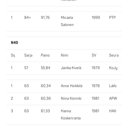
1
84+
91,76
Micaela
1999
PTP
Salonen
N40
Sij.
Sarja
Paino
Nimi
SV
Seura
1
57
55,84
Janika Kivelä
1979
KoJy
1
63
60,34
Anne Heikkilä
1978
LaVo
2
63
60,36
Niina Köninki
1981
APW
3
63
61,33
Hanna
1981
HAK
Koskenranta