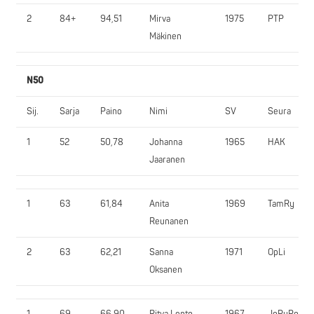
2
84+
94,51
Mirva
1975
PTP
Mäkinen
N50
Sij.
Sarja
Paino
Nimi
SV
Seura
1
52
50,78
Johanna
1965
HAK
Jaaranen
1
63
61,84
Anita
1969
TamRy
Reunanen
2
63
62,21
Sanna
1971
OpLi
Oksanen
1
69
66,90
Ritva Lento
1967
JoPuPo