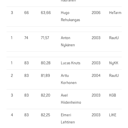
Kauranen
3
66
63,66
Hugo
2006
HeTarmo
Rehukangas
1
74
71,57
Anton
2003
RautU
Nykänen
1
83
80,28
Lucas Knuts
2003
NyKK
2
83
81,89
Arttu
2004
RautU
Korhonen
3
83
82,20
Axel
2003
KGB
Hiidenheimo
4
83
82,25
Elmeri
2003
LIKE
Lehtinen