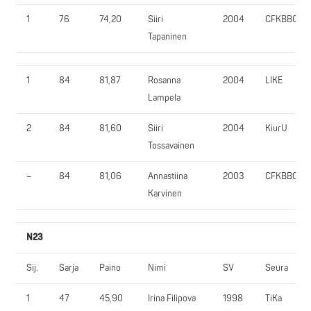
1
76
74,20
Siiri
2004
CFKBBC
Tapaninen
1
84
81,87
Rosanna
2004
LIKE
Lampela
2
84
81,60
Siiri
2004
KiurU
Tossavainen
–
84
81,06
Annastiina
2003
CFKBBC
Karvinen
N23
Sij.
Sarja
Paino
Nimi
SV
Seura
1
47
45,90
Irina Filipova
1998
TiKa