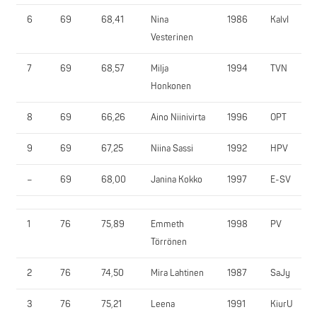
6
69
68,41
Nina
1986
KalvI
Vesterinen
7
69
68,57
Milja
1994
TVN
Honkonen
8
69
66,26
Aino Niinivirta
1996
OPT
9
69
67,25
Niina Sassi
1992
HPV
–
69
68,00
Janina Kokko
1997
E-SV
1
76
75,89
Emmeth
1998
PV
Törrönen
2
76
74,50
Mira Lahtinen
1987
SaJy
3
76
75,21
Leena
1991
KiurU