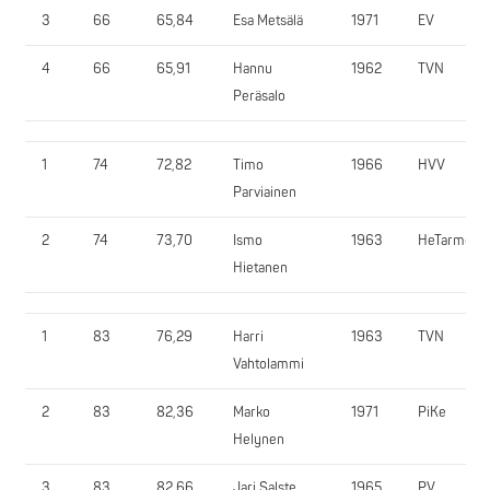
3
66
65,84
Esa Metsälä
1971
EV
4
66
65,91
Hannu
1962
TVN
Peräsalo
1
74
72,82
Timo
1966
HVV
Parviainen
2
74
73,70
Ismo
1963
HeTarmo
Hietanen
1
83
76,29
Harri
1963
TVN
Vahtolammi
2
83
82,36
Marko
1971
PiKe
Helynen
3
83
82,66
Jari Salste
1965
PV