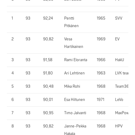
1
93
92,24
Pentti
1965
SVV
Pitkänen
2
93
90,82
Vesa
1969
EV
Hartikainen
3
93
91,58
Rami Eloranta
1966
HakU
4
93
91,80
Ari Lehtinen
1963
LVK team
5
93
90,48
Mika Rohi
1968
Team365
6
93
90,01
Esa Hiltunen
1971
LeVo
7
93
90,95
Timo Jalvanti
1968
MaxPower
8
93
90,82
Janne-Pekka
1968
HPV
Hakala