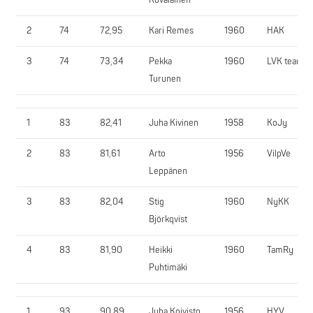
2
74
72,95
Kari Remes
1960
HAK
3
74
73,34
Pekka
1960
LVK team
Turunen
1
83
82,41
Juha Kivinen
1958
KoJy
2
83
81,61
Arto
1956
VilpVe
Leppänen
3
83
82,04
Stig
1960
NyKK
Björkqvist
4
83
81,90
Heikki
1960
TamRy
Puhtimäki
1
93
90,89
Juha Koivisto
1956
HYV