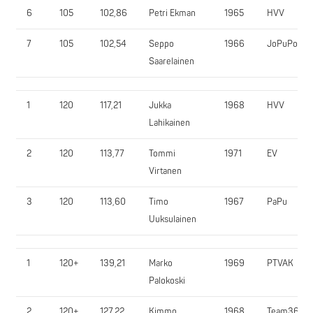
6
105
102,86
Petri Ekman
1965
HVV
7
105
102,54
Seppo
1966
JoPuPo
Saarelainen
1
120
117,21
Jukka
1968
HVV
Lahikainen
2
120
113,77
Tommi
1971
EV
Virtanen
3
120
113,60
Timo
1967
PaPu
Uuksulainen
1
120+
139,21
Marko
1969
PTVAK
Palokoski
2
120+
127,22
Kimmo
1968
Team365