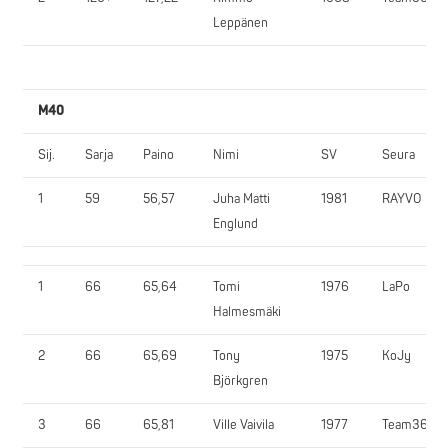
Leppänen
M40
Sij.
Sarja
Paino
Nimi
SV
Seura
1
59
56,57
Juha Matti
1981
RAYVO
Englund
1
66
65,64
Tomi
1976
LaPo
Halmesmäki
2
66
65,69
Tony
1975
KoJy
Björkgren
3
66
65,81
Ville Vaivila
1977
Team365