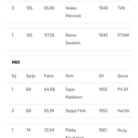
3
105
95,80
Veikko
1940
TVN
Männistö
1
120
117,55
Raimo
1940
PTVAK
Sandelin
M60
Sij.
Sarja
Paino
Nimi
SV
Seura
1
66
64,68
Tapio
1955
PV-81
Kiekkinen
2
66
65,94
Seppo Flink
1953
HartVo
1
74
72,04
Pekka
1961
KoJy
Kovalainen