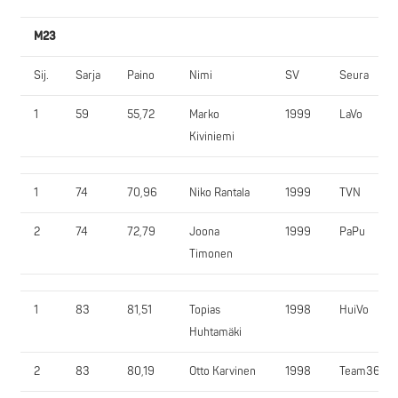
M23
Sij.
Sarja
Paino
Nimi
SV
Seura
1
59
55,72
Marko
1999
LaVo
Kiviniemi
1
74
70,96
Niko Rantala
1999
TVN
2
74
72,79
Joona
1999
PaPu
Timonen
1
83
81,51
Topias
1998
HuiVo
Huhtamäki
2
83
80,19
Otto Karvinen
1998
Team365