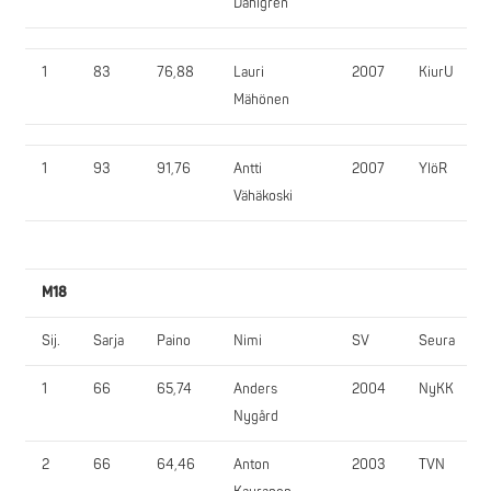
Dahlgren
1
83
76,88
Lauri
2007
KiurU
Mähönen
1
93
91,76
Antti
2007
YlöR
Vähäkoski
M18
Sij.
Sarja
Paino
Nimi
SV
Seura
1
66
65,74
Anders
2004
NyKK
Nygård
2
66
64,46
Anton
2003
TVN