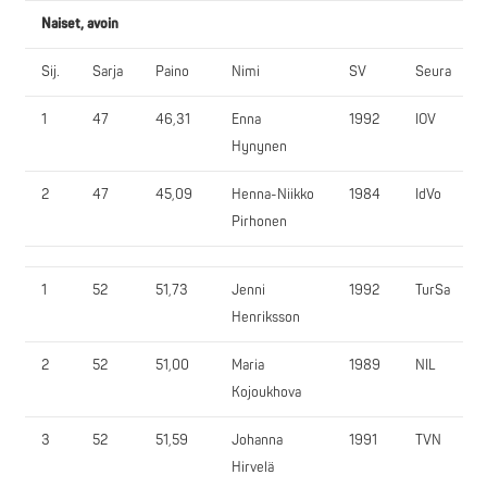
Naiset, avoin
Sij.
Sarja
Paino
Nimi
SV
Seura
1
47
46,31
Enna
1992
IOV
Hynynen
2
47
45,09
Henna-Niikko
1984
IdVo
Pirhonen
1
52
51,73
Jenni
1992
TurSa
Henriksson
2
52
51,00
Maria
1989
NIL
Kojoukhova
3
52
51,59
Johanna
1991
TVN
Hirvelä