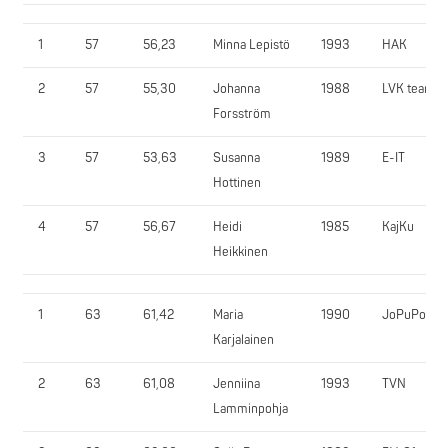
1
57
56,23
Minna Lepistö
1993
HAK
2
57
55,30
Johanna
1988
LVK team
Forsström
3
57
53,63
Susanna
1989
E-IT
Hottinen
4
57
56,67
Heidi
1985
KajKu
Heikkinen
1
63
61,42
Maria
1990
JoPuPo
Karjalainen
2
63
61,08
Jenniina
1993
TVN
Lamminpohja