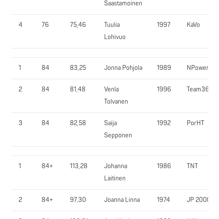
Saastamoinen
4
76
75,46
Tuulia
1997
KaVo
Lohivuo
1
84
83,25
Jonna Pohjola
1989
NPower
2
84
81,48
Venla
1996
Team365
Tolvanen
3
84
82,58
Saija
1992
PorHT
Sepponen
1
84+
113,28
Johanna
1986
TNT
Laitinen
2
84+
97,30
Joanna Linna
1974
JP 2000