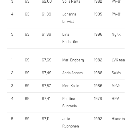
3
63
62,00
Soila Ranta
1982
PV-81
4
63
61,39
Johanna
1995
PV-81
Enkvist
5
63
61,39
Lina
1996
NyKk
Karlström
1
69
67,69
Mari Engberg
1982
LVK team
2
69
67,49
Anda Apostol
1988
SalVo
3
69
67,57
Meri Kallio
1986
MeVo
4
69
67,41
Pauliina
1976
HPV
Suomela
5
69
67,11
Julia
1992
Hkaanto
Ruohonen