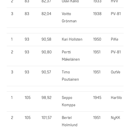
2
83
82,37
Olavi Kallio
1933
HVV
3
83
82,04
Voitto
1938
PV-81
Grönman
1
93
90,58
Kari Hollsten
1950
PiKe
2
93
90,80
Pertti
1951
PV-81
Mäkeläinen
3
93
90,57
Timo
1951
OutVe
Poutiainen
1
105
98,92
Seppo
1945
HartVo
Komppa
2
105
101,57
Bertel
1951
NyKK
Holmlund