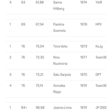
4
63
61,88
Sanna
1974
YlöR
Hillberg
1
69
67,54
Pauliina
1976
HPV
Suomela
1
76
75,04
Tiina Voho
1973
KoJy
2
76
73,35
Nina
1977
Team365
Ruuhivirta
3
76
73,21
Satu Sarpola
1975
OPT
4
76
75,14
Annukka
1974
Team365
Riippi
1
84+
96,68
Joanna Linna
1974
JP 2000