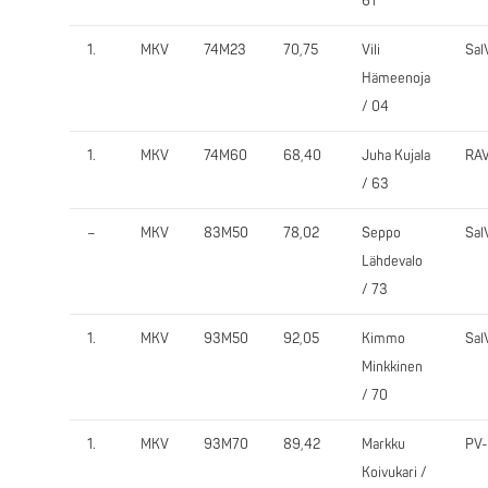
61
1.
MKV
74M23
70,75
Vili
Sal
Hämeenoja
/ 04
1.
MKV
74M60
68,40
Juha Kujala
RA
/ 63
–
MKV
83M50
78,02
Seppo
Sal
Lähdevalo
/ 73
1.
MKV
93M50
92,05
Kimmo
Sal
Minkkinen
/ 70
1.
MKV
93M70
89,42
Markku
PV-
Koivukari /