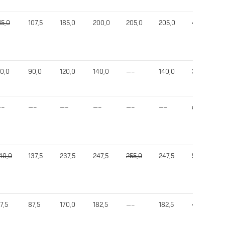
15,0
107,5
185,0
200,0
205,0
205,0
487,5
0,0
90,0
120,0
140,0
—–
140,0
340,0
—–
—–
—–
—–
—–
—–
out
40,0
137,5
237,5
247,5
255,0
247,5
592,5
7,5
87,5
170,0
182,5
—–
182,5
420,0