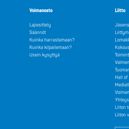
Voimanosto
Liitto
Lajiesittely
Jäsens
Säännöt
Liitty
Kuinka harrastamaan?
Lomak
Kuinka kilpailemaan?
Kokous
Usein kysyttyä
Toimin
Valmen
Tuomar
Hall o
Medial
Voiman
Yhteys
Liiton 
Liiton