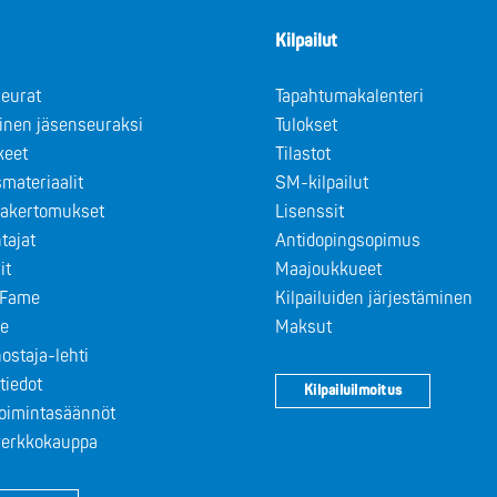
Kilpailut
eurat
Tapahtumakalenteri
minen jäsenseuraksi
Tulokset
keet
Tilastot
materiaalit
SM-kilpailut
takertomukset
Lisenssit
tajat
Antidopingsopimus
it
Maajoukkueet
f Fame
Kilpailuiden järjestäminen
le
Maksut
ostaja-lehti
tiedot
Kilpailuilmoitus
toimintasäännöt
 verkkokauppa