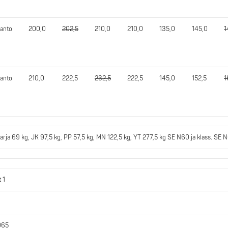
anto
200,0
202,5
210,0
210,0
135,0
145,0
1
anto
210,0
222,5
232,5
222,5
145,0
152,5
1
arja 69 kg, JK 97,5 kg, PP 57,5 kg, MN 122,5 kg, YT 277,5 kg SE N60 ja klass. SE 
 1
065