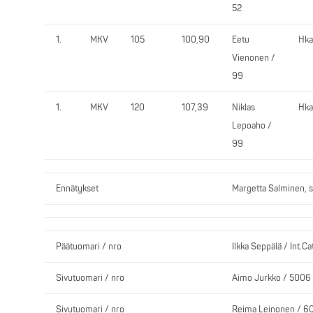
52
1.
MKV
105
100,90
Eetu
Hka
Vienonen /
99
1.
MKV
120
107,39
Niklas
Hka
Lepoaho /
99
Ennätykset
Margetta Salminen, s
Päätuomari / nro
Ilkka Seppälä / Int.Cat
Sivutuomari / nro
Aimo Jurkko / 5006
Sivutuomari / nro
Reima Leinonen / 6