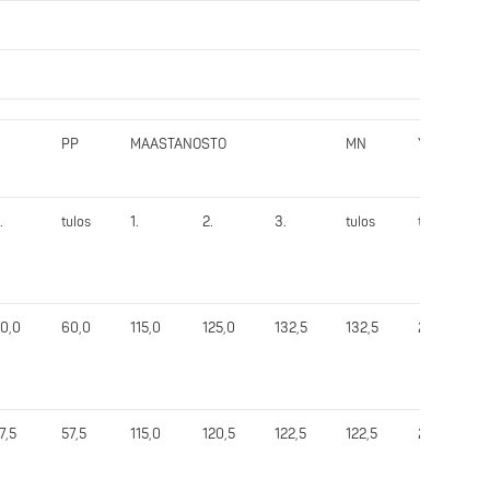
PP
MAASTANOSTO
MN
Yht.
.
tulos
1.
2.
3.
tulos
tulos
0,0
60,0
115,0
125,0
132,5
132,5
270,0
7,5
57,5
115,0
120,5
122,5
122,5
277,5