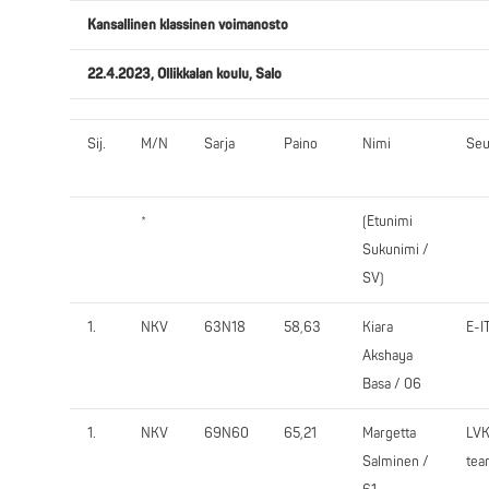
Kansallinen klassinen voimanosto
22.4.2023, Ollikkalan koulu, Salo
Sij.
M/N
Sarja
Paino
Nimi
Seu
*
(Etunimi
Sukunimi /
SV)
1.
NKV
63N18
58,63
Kiara
E-I
Akshaya
Basa / 06
1.
NKV
69N60
65,21
Margetta
LV
Salminen /
tea