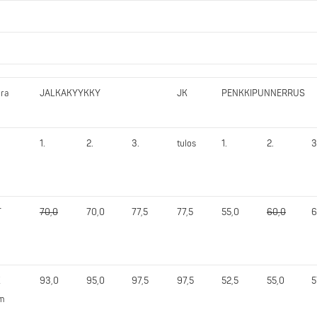
ra
JALKAKYYKKY
JK
PENKKIPUNNERRUS
1.
2.
3.
tulos
1.
2.
3
T
70,0
70,0
77,5
77,5
55,0
60,0
6
K
93,0
95,0
97,5
97,5
52,5
55,0
5
m