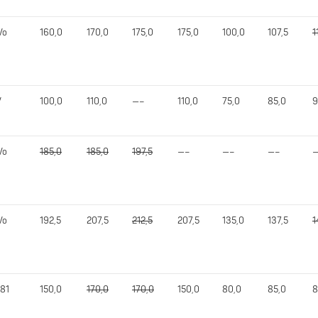
Vo
160,0
170,0
175,0
175,0
100,0
107,5
1
V
100,0
110,0
—–
110,0
75,0
85,0
9
Vo
185,0
185,0
197,5
—–
—–
—–
Vo
192,5
207,5
212,5
207,5
135,0
137,5
1
81
150,0
170,0
170,0
150,0
80,0
85,0
8