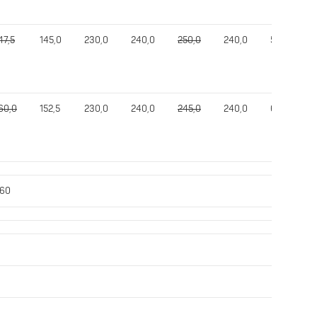
47,5
145,0
230,0
240,0
250,0
240,0
595,0
60,0
152,5
230,0
240,0
245,0
240,0
615,0
N60