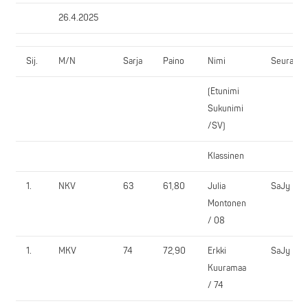
26.4.2025
Sij.
M/N
Sarja
Paino
Nimi
Seura
(Etunimi
Sukunimi
/SV)
Klassinen
1.
NKV
63
61,80
Julia
SaJy
Montonen
/ 08
1.
MKV
74
72,90
Erkki
SaJy
Kuuramaa
/ 74