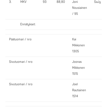
3.
MKV
93
88,80
Joni
SaJy
Nousiainen
/ 95
Ennätykset:
Päätuomari / nro
Kai
Mikkonen
1305
Sivutuomari / nro
Joonas
Mikkonen
1515
Sivutuomari / nro
Joel
Rautiainen
1514