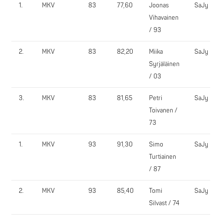
1.
MKV
83
77,60
Joonas
SaJy
Vihavainen
/ 93
2.
MKV
83
82,20
Miika
SaJy
Syrjäläinen
/ 03
3.
MKV
83
81,65
Petri
SaJy
Toivanen /
73
1.
MKV
93
91,30
Simo
SaJy
Turtiainen
/ 87
2.
MKV
93
85,40
Tomi
SaJy
Silvast / 74