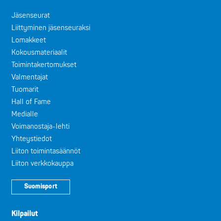
Jäsenseurat
Liittyminen jäsenseuraksi
Lomakkeet
Kokousmateriaalit
Toimintakertomukset
Valmentajat
Tuomarit
Hall of Fame
Medialle
Voimanostaja-lehti
Yhteystiedot
Liiton toimintasäännöt
Liiton verkkokauppa
Suomisport
Kilpailut