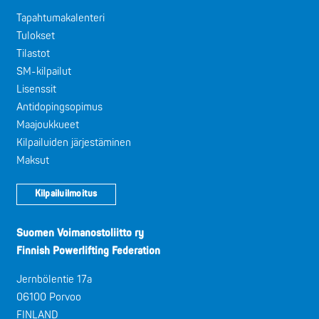
Tapahtumakalenteri
Tulokset
Tilastot
SM-kilpailut
Lisenssit
Antidopingsopimus
Maajoukkueet
Kilpailuiden järjestäminen
Maksut
Kilpailuilmoitus
Suomen Voimanostoliitto ry
Finnish Powerlifting Federation
Jernbölentie 17a
06100 Porvoo
FINLAND