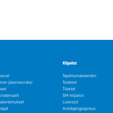
Kilpailut
eurat
Tapahtumakalenteri
minen jäsenseuraksi
Tulokset
keet
Tilastot
materiaalit
SM-kilpailut
takertomukset
Lisenssit
tajat
Antidopingsopimus