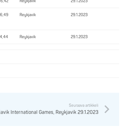
6,42
Reykjavik
29.1.2023
6,49
Reykjavik
29.1.2023
4,44
Reykjavik
29.1.2023
Seuraava artikkeli
avik International Games, Reykjavik 29.1.2023