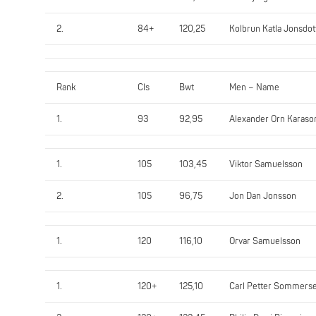
2.
84+
120,25
Kolbrun Katla Jonsdott
Rank
Cls
Bwt
Men – Name
1.
93
92,95
Alexander Orn Karaso
1.
105
103,45
Viktor Samuelsson
2.
105
96,75
Jon Dan Jonsson
1.
120
116,10
Orvar Samuelsson
1.
120+
125,10
Carl Petter Sommers