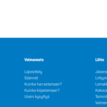
Voimanosto
Liitto
Lajiesittely
Jäsens
Säännöt
Liitty
Kuinka harrastamaan?
Lomak
Kuinka kilpailemaan?
Kokous
Usein kysyttyä
Toimin
Valmen