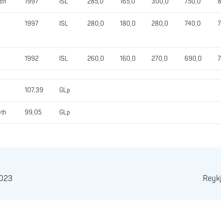
son
1997
ISL
285,0
165,0
300,0
750,0
8
1997
ISL
280,0
180,0
280,0
740,0
7
1992
ISL
260,0
160,0
270,0
690,0
7
107,39
GLp
eth
99,05
GLp
2023
Reykj