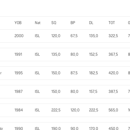
YOB
Nat
SQ
BP
DL
TOT
2000
ISL
120,0
67,5
135,0
322,5
7
1991
ISL
135,0
80,0
152,5
367,5
8
ir
1995
ISL
150,0
87,5
182,5
420,0
8
1987
ISL
150,0
80,0
157,5
387,5
7
1984
ISL
222,5
120,0
222,5
565,0
1
ir
1990
ISL
190,0
90,0
170,0
450,0
7