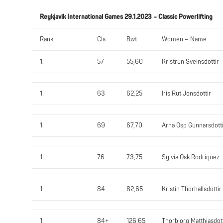
Reykjavik International Games 29.1.2023 – Classic Powerlifting
Rank
Cls
Bwt
Women – Name
1.
57
55,60
Kristrun Sveinsdottir
1.
63
62,25
Iris Rut Jonsdottir
1.
69
67,70
Arna Osp Gunnarsdott
1.
76
73,75
Sylvia Osk Rodriquez
1.
84
82,65
Kristin Thorhallsdottir
1.
84+
126,65
Thorbjorg Matthiasdott