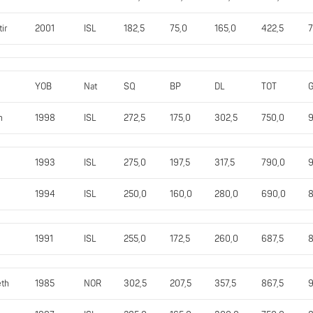
ir
2001
ISL
182,5
75,0
165,0
422,5
7
YOB
Nat
SQ
BP
DL
TOT
n
1998
ISL
272,5
175,0
302,5
750,0
9
1993
ISL
275,0
197,5
317,5
790,0
9
1994
ISL
250,0
160,0
280,0
690,0
8
1991
ISL
255,0
172,5
260,0
687,5
8
eth
1985
NOR
302,5
207,5
357,5
867,5
9