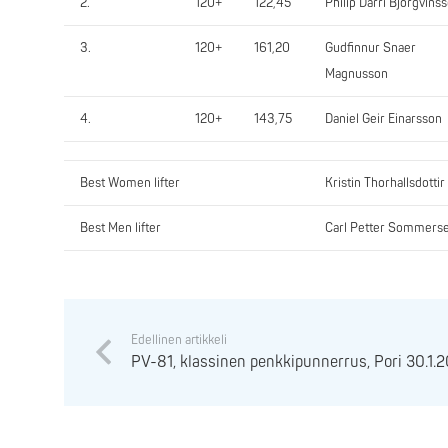
2.
120+
122,45
Philip Darri Bjorgvins
3.
120+
161,20
Gudfinnur Snaer
Magnusson
4.
120+
143,75
Daniel Geir Einarsson
Best Women lifter
Kristin Thorhallsdottir
Best Men lifter
Carl Petter Sommers
Edellinen artikkeli
PV-81, klassinen penkkipunnerrus, Pori 30.1.