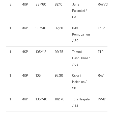
3.
MKP
83M60
82,10
Juha
RAYVO
Palomäki /
63
1.
MKP
93M40
92,20
Ilkka
LoBo
Kemppainen
/ 80
1.
MKP
105M18
99,75
Tommi
FTR
Hannukainen
/ 08
1.
MKP
105
97,30
Oskari
RAV
Helenius /
98
1.
MKP
105M40
102,70
Toni Haapala
PV-81
/ 82