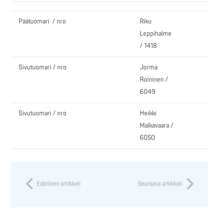
Päätuomari / nro
Riku
Leppihalme
/ 1418
Sivutuomari / nro
Jorma
Roininen /
6049
Sivutuomari / nro
Heikki
Malkavaara /
6050
Edellinen artikkeli
Seuraava artikkeli