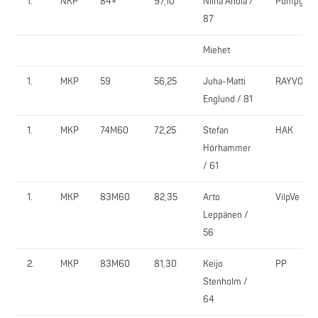
1.
NKP
84+
97,10
Niina Ahola /
Pompy
87
Miehet
1.
MKP
59
56,25
Juha-Matti
RAYVO
Englund / 81
1.
MKP
74M60
72,25
Stefan
HAK
Hörhammer
/ 61
1.
MKP
83M60
82,35
Arto
VilpVe
Leppänen /
56
2.
MKP
83M60
81,30
Keijo
PP
Stenholm /
64