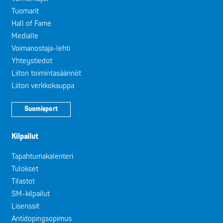
Tuomarit
Hall of Fame
Medialle
Voimanostaja-lehti
Yhteystiedot
Liiton toimintasäännöt
Liiton verkkokauppa
Suomisport
Kilpailut
Tapahtumakalenteri
Tulokset
Tilastot
SM-kilpailut
Lisenssit
Antidopingsopimus