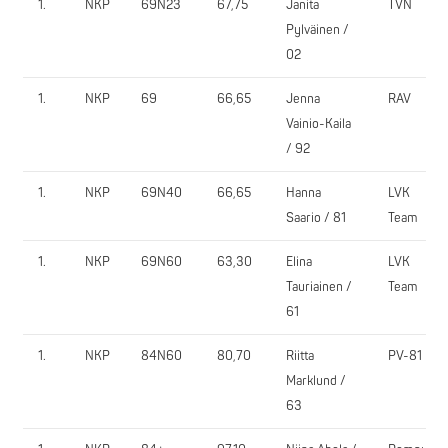
1.
NKP
69N23
67,75
Janita
TVN
Pylväinen /
02
1.
NKP
69
66,65
Jenna
RAV
Vainio-Kaila
/ 92
1.
NKP
69N40
66,65
Hanna
LVK
Saario / 81
Team
1.
NKP
69N60
63,30
Elina
LVK
Tauriainen /
Team
61
1.
NKP
84N60
80,70
Riitta
PV-81
Marklund /
63