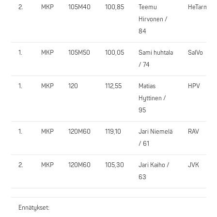
2.
MKP
105M40
100,85
Teemu
HeTarmo
Hirvonen /
84
1.
MKP
105M50
100,05
Sami huhtala
SalVo
/ 74
1.
MKP
120
112,55
Matias
HPV
Hyttinen /
95
1.
MKP
120M60
119,10
Jari Niemelä
RAV
/ 61
2.
MKP
120M60
105,30
Jari Kaiho /
JVK
63
Ennätykset: