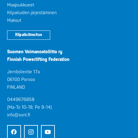
Maajoukkueet
Kilpailuiden järjestäminen
Maksut
Kilpailuilmoitus
Suomen Voimanostoliitto ry
Finnish Powerlifting Federation
Jernbölentie 17a
06100 Porvoo
FINLAND
0449676858
(Ma-To 10-18, Pe 9-14)
info@svnl.fi