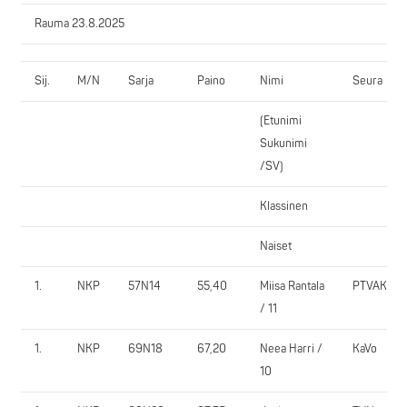
Rauma 23.8.2025
Sij.
M/N
Sarja
Paino
Nimi
Seura
(Etunimi
Sukunimi
/SV)
Klassinen
Naiset
1.
NKP
57N14
55,40
Miisa Rantala
PTVAK
/ 11
1.
NKP
69N18
67,20
Neea Harri /
KaVo
10