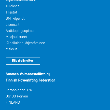
Tapahtumakalenteri
Tulokset
Tilastot
SM-kilpailut
Lisenssit
Antidopingsopimus
Maajoukkueet
Kilpailuiden järjestäminen
Maksut
Kilpailuilmoitus
Suomen Voimanostoliitto ry
Finnish Powerlifting Federation
Jernbölentie 17a
06100 Porvoo
FINLAND