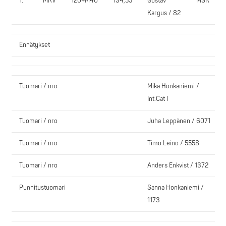
1.
MKV
120+M40
134,55
Gustav
MSK
Kargus / 82
Ennätykset
Tuomari / nro
Mika Honkaniemi /
Int.Cat I
Tuomari / nro
Juha Leppänen / 6071
Tuomari / nro
Timo Leino / 5558
Tuomari / nro
Anders Enkvist / 1372
Punnitustuomari
Sanna Honkaniemi /
1173