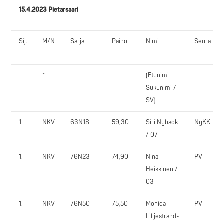
15.4.2023 Pietarsaari
Sij.
M/N
Sarja
Paino
Nimi
Seura
*
(Etunimi
Sukunimi /
SV)
1.
NKV
63N18
59,30
Siri Nybäck
NyKK
/ 07
1.
NKV
76N23
74,90
Nina
PV
Heikkinen /
03
1.
NKV
76N50
75,50
Monica
PV
Lilljestrand-