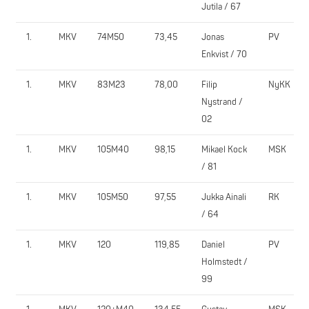
Jutila / 67
1.
MKV
74M50
73,45
Jonas
PV
Enkvist / 70
1.
MKV
83M23
78,00
Filip
NyKK
Nystrand /
02
1.
MKV
105M40
98,15
Mikael Kock
MSK
/ 81
1.
MKV
105M50
97,55
Jukka Ainali
RK
/ 64
1.
MKV
120
119,85
Daniel
PV
Holmstedt /
99