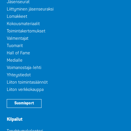
Jäsenseurat
Liittyminen jäsenseuraksi
Lomakkeet
Kokousmateriaalit
Toimintakertomukset
Valmentajat
Tuomarit
Hall of Fame
Medialle
Voimanostaja-lehti
Yhteystiedot
Liiton toimintasäännöt
Liiton verkkokauppa
Suomisport
Kilpailut