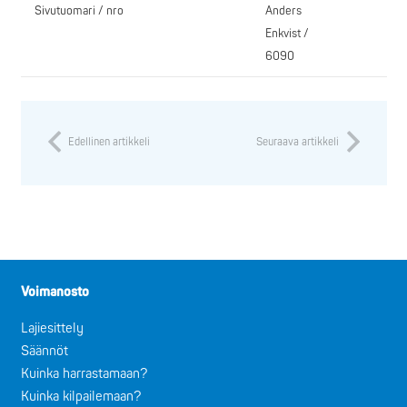
Sivutuomari / nro
Anders
Enkvist /
6090
Edellinen artikkeli
Seuraava artikkeli
Voimanosto
Lajiesittely
Säännöt
Kuinka harrastamaan?
Kuinka kilpailemaan?