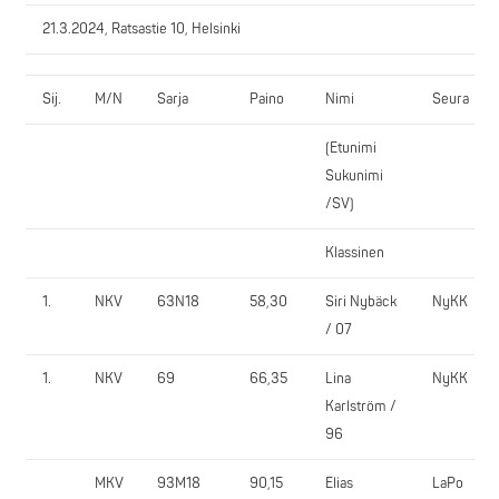
21.3.2024, Ratsastie 10, Helsinki
Sij.
M/N
Sarja
Paino
Nimi
Seura
(Etunimi
Sukunimi
/SV)
Klassinen
1.
NKV
63N18
58,30
Siri Nybäck
NyKK
/ 07
1.
NKV
69
66,35
Lina
NyKK
Karlström /
96
MKV
93M18
90,15
Elias
LaPo