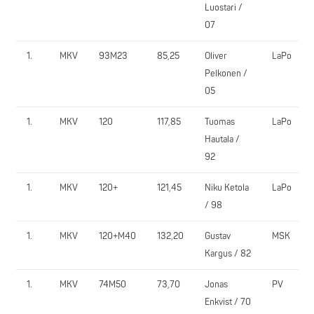
Luostari /
07
1.
MKV
93M23
85,25
Oliver
LaPo
Pelkonen /
05
1.
MKV
120
117,85
Tuomas
LaPo
Hautala /
92
1.
MKV
120+
121,45
Niku Ketola
LaPo
/ 98
1.
MKV
120+M40
132,20
Gustav
MSK
Kargus / 82
1.
MKV
74M50
73,70
Jonas
PV
Enkvist / 70