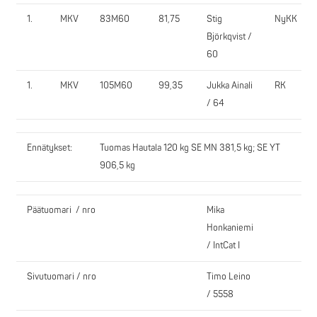
1.
MKV
83M60
81,75
Stig
NyKK
Björkqvist /
60
1.
MKV
105M60
99,35
Jukka Ainali
RK
/ 64
Ennätykset:
Tuomas Hautala 120 kg SE MN 381,5 kg; SE YT
906,5 kg
Päätuomari / nro
Mika
Honkaniemi
/ IntCat I
Sivutuomari / nro
Timo Leino
/ 5558