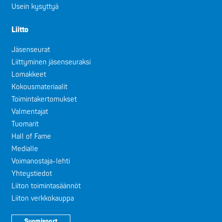
Usein kysyttyä
Liitto
Jäsenseurat
Liittyminen jäsenseuraksi
Lomakkeet
Kokousmateriaalit
Toimintakertomukset
Valmentajat
Tuomarit
Hall of Fame
Medialle
Voimanostaja-lehti
Yhteystiedot
Liiton toimintasäännöt
Liiton verkkokauppa
Suomisport