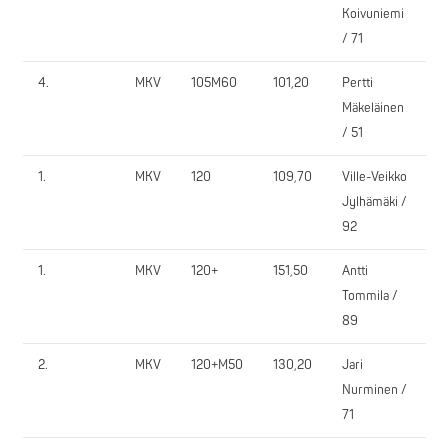
Koivuniemi
/ 71
4.
MKV
105M60
101,20
Pertti
P
Mäkeläinen
/ 51
1.
MKV
120
109,70
Ville-Veikko
H
Jylhämäki /
92
1.
MKV
120+
151,50
Antti
P
Tommila /
89
2.
MKV
120+M50
130,20
Jari
P
Nurminen /
71