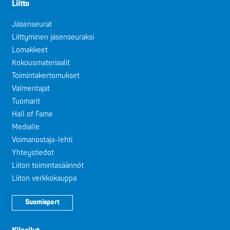
Liitto
Jäsenseurat
Liittyminen jäsenseuraksi
Lomakkeet
Kokousmateriaalit
Toimintakertomukset
Valmentajat
Tuomarit
Hall of Fame
Medialle
Voimanostaja-lehti
Yhteystiedot
Liiton toimintasäännöt
Liiton verkkokauppa
Suomisport