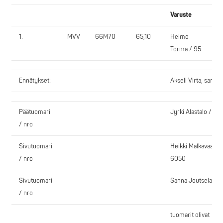
Varuste
1.
MVV
66M70
65,10
Heimo
R
Törmä / 95
Ennätykset:
Akseli Virta, sarja
Päätuomari
Jyrki Alastalo / 60
/ nro
Sivutuomari
Heikki Malkavaaara 
/ nro
6050
Sivutuomari
Sanna Joutsela / 
/ nro
tuomarit olivat