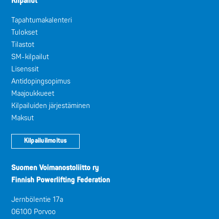
Kilpailut
Tapahtumakalenteri
Tulokset
Tilastot
SM-kilpailut
Lisenssit
Antidopingsopimus
Maajoukkueet
Kilpailuiden järjestäminen
Maksut
Kilpailuilmoitus
Suomen Voimanostoliitto ry
Finnish Powerlifting Federation
Jernbölentie 17a
06100 Porvoo