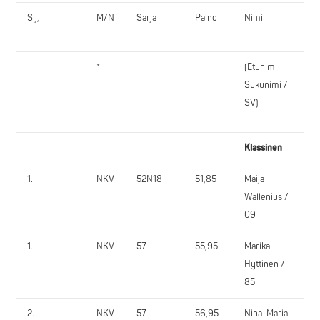
Sij,
M/N
Sarja
Paino
Nimi
S
*
(Etunimi
Sukunimi /
SV)
Klassinen
1.
NKV
52N18
51,85
Maija
P
Wallenius /
09
1.
NKV
57
55,95
Marika
L
Hyttinen /
85
2.
NKV
57
56,95
Nina-Maria
R