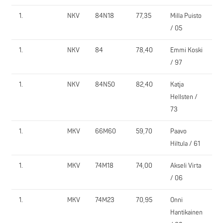
1.
NKV
84N18
77,35
Milla Puisto
P
/ 05
1.
NKV
84
78,40
Emmi Koski
P
/ 97
1.
NKV
84N50
82,40
Katja
L
Hellsten /
t
73
1.
MKV
66M60
59,70
Paavo
P
Hiltula / 61
1.
MKV
74M18
74,00
Akseli Virta
O
/ 06
1.
MKV
74M23
70,95
Onni
O
Hantikainen