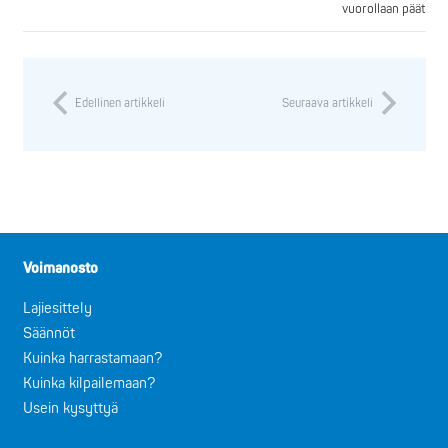
vuorollaan päätuom
Edellinen artikkeli
Seuraava artikkeli
Voimanosto
Lajiesittely
Säännöt
Kuinka harrastamaan?
Kuinka kilpailemaan?
Usein kysyttyä