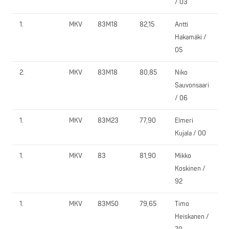
/ 03
1.
MKV
83M18
82,15
Antti
P
Hakamäki /
05
2.
MKV
83M18
80,85
Niko
E
Sauvonsaari
/ 06
1.
MKV
83M23
77,90
Elmeri
O
Kujala / 00
1.
MKV
83
81,90
Mikko
H
Koskinen /
92
1.
MKV
83M50
79,65
Timo
T
Heiskanen /