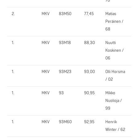
70
2.
MKV
83M50
77,45
Matias
T
Peräinen /
68
1.
MKV
93M18
88,30
Nuutti
P
Koskinen /
06
1.
MKV
93M23
93,00
Olli Horsma
P
/ 02
1.
MKV
93
90,95
Mikko
T
Nuolioja /
99
1.
MKV
93M60
92,95
Henrik
S
Winter / 62