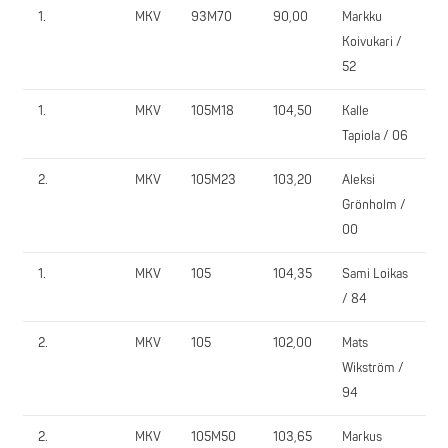
1.
MKV
93M70
90,00
Markku
P
Koivukari /
52
1.
MKV
105M18
104,50
Kalle
P
Tapiola / 06
2.
MKV
105M23
103,20
Aleksi
P
Grönholm /
00
1.
MKV
105
104,35
Sami Loikas
P
/ 84
2.
MKV
105
102,00
Mats
P
Wikström /
94
2.
MKV
105M50
103,65
Markus
A