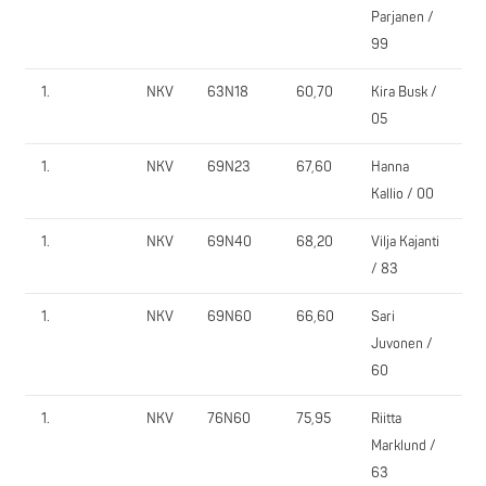
Parjanen /
99
1.
NKV
63N18
60,70
Kira Busk /
L
05
1.
NKV
69N23
67,60
Hanna
V
Kallio / 00
1.
NKV
69N40
68,20
Vilja Kajanti
E
/ 83
1.
NKV
69N60
66,60
Sari
T
Juvonen /
60
1.
NKV
76N60
75,95
Riitta
P
Marklund /
63