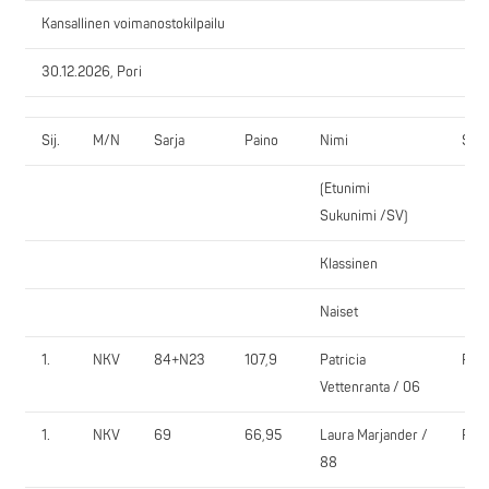
Kansallinen voimanostokilpailu
30.12.2026, Pori
Sij.
M/N
Sarja
Paino
Nimi
Seu
(Etunimi
Sukunimi /SV)
Klassinen
Naiset
1.
NKV
84+N23
107,9
Patricia
Pom
Vettenranta / 06
1.
NKV
69
66,95
Laura Marjander /
PV-
88