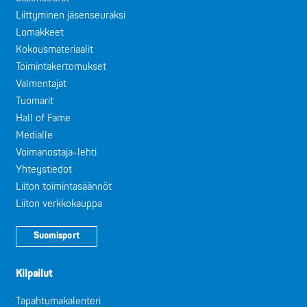
Liittyminen jäsenseuraksi
Lomakkeet
Kokousmateriaalit
Toimintakertomukset
Valmentajat
Tuomarit
Hall of Fame
Medialle
Voimanostaja-lehti
Yhteystiedot
Liiton toimintasäännöt
Liiton verkkokauppa
Suomisport
Kilpailut
Tapahtumakalenteri