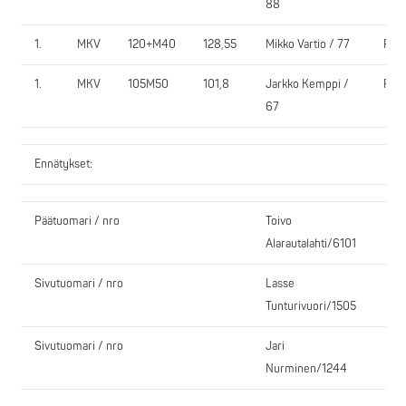
88
1.
MKV
120+M40
128,55
Mikko Vartio / 77
PV-
1.
MKV
105M50
101,8
Jarkko Kemppi /
PV-
67
Ennätykset:
Päätuomari / nro
Toivo
Alarautalahti/6101
Sivutuomari / nro
Lasse
Tunturivuori/1505
Sivutuomari / nro
Jari
Nurminen/1244