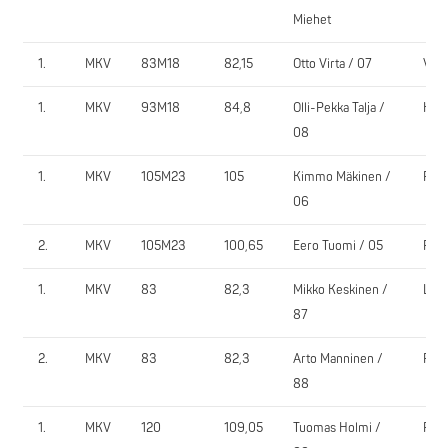
Miehet
1.
MKV
83M18
82,15
Otto Virta / 07
ViVo
1.
MKV
93M18
84,8
Olli-Pekka Talja /
KoJ
08
1.
MKV
105M23
105
Kimmo Mäkinen /
PV-
06
2.
MKV
105M23
100,65
Eero Tuomi / 05
PV-
1.
MKV
83
82,3
Mikko Keskinen /
LaP
87
2.
MKV
83
82,3
Arto Manninen /
RAY
88
1.
MKV
120
109,05
Tuomas Holmi /
PV-