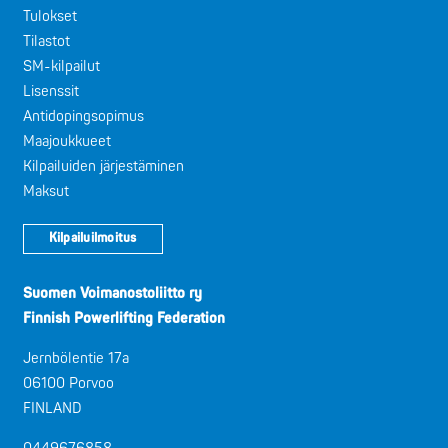
Tulokset
Tilastot
SM-kilpailut
Lisenssit
Antidopingsopimus
Maajoukkueet
Kilpailuiden järjestäminen
Maksut
Kilpailuilmoitus
Suomen Voimanostoliitto ry
Finnish Powerlifting Federation
Jernbölentie 17a
06100 Porvoo
FINLAND