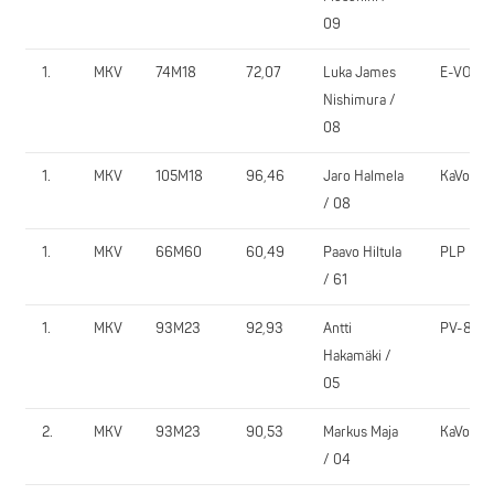
09
1.
MKV
74M18
72,07
Luka James
E-VO
Nishimura /
08
1.
MKV
105M18
96,46
Jaro Halmela
KaVo
/ 08
1.
MKV
66M60
60,49
Paavo Hiltula
PLP
/ 61
1.
MKV
93M23
92,93
Antti
PV-81
Hakamäki /
05
2.
MKV
93M23
90,53
Markus Maja
KaVo
/ 04