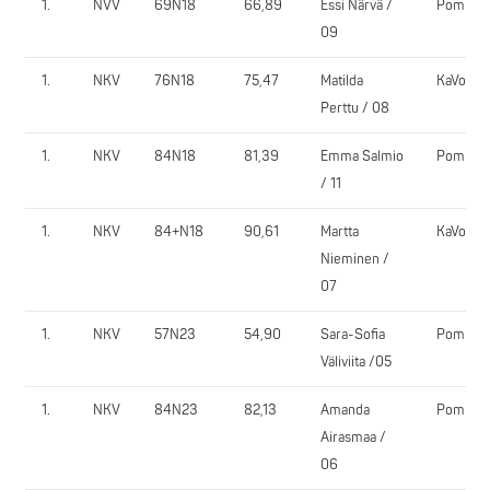
1.
NVV
69N18
66,89
Essi Närvä /
PomPy
09
1.
NKV
76N18
75,47
Matilda
KaVo
Perttu / 08
1.
NKV
84N18
81,39
Emma Salmio
PomPy
/ 11
1.
NKV
84+N18
90,61
Martta
KaVo
Nieminen /
07
1.
NKV
57N23
54,90
Sara-Sofia
PomPy
Väliviita /05
1.
NKV
84N23
82,13
Amanda
PomPy
Airasmaa /
06