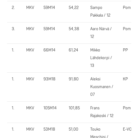
2.
MKV
59M14
54,22
Sampo
PomPy
Pakkala / 12
3.
MKV
59M14
54,38
Aaro Närvä /
PomPy
12
1.
MKV
66M14
61,24
Mikko
PP
Lähdekorpi /
13
1.
MKV
93M18
91,80
Aleksi
KP
Kuosmanen /
07
1.
MKV
105M14
101,85
Frans
PomPy
Rajakoski / 12
1.
MKV
53M18
51,00
Touko
E-VO
Meschini /