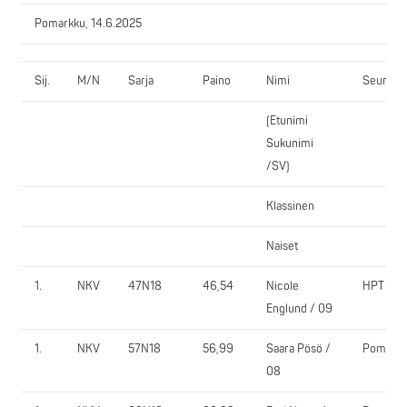
Pomarkku, 14.6.2025
Sij.
M/N
Sarja
Paino
Nimi
Seura
(Etunimi
Sukunimi
/SV)
Klassinen
Naiset
1.
NKV
47N18
46,54
Nicole
HPT
Englund / 09
1.
NKV
57N18
56,99
Saara Pösö /
PomPy
08