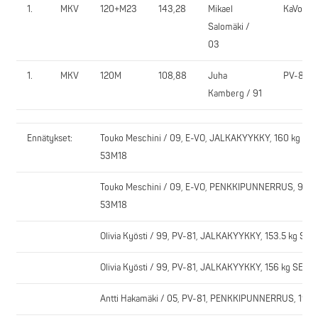
1.
MKV
120+M23
143,28
Mikael
KaVo
Salomäki /
03
1.
MKV
120M
108,88
Juha
PV-81
Kamberg / 91
Ennätykset:
Touko Meschini / 09, E-VO, JALKAKYYKKY, 160 kg SE, 
53M18
Touko Meschini / 09, E-VO, PENKKIPUNNERRUS, 96 kg 
53M18
Olivia Kyösti / 99, PV-81, JALKAKYYKKY, 153.5 kg SE, 
Olivia Kyösti / 99, PV-81, JALKAKYYKKY, 156 kg SE, sa
Antti Hakamäki / 05, PV-81, PENKKIPUNNERRUS, 195.5