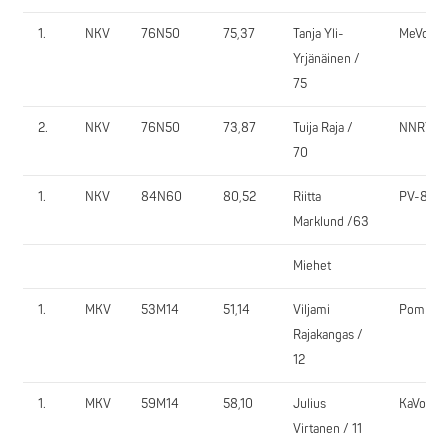
1.
NKV
76N50
75,37
Tanja Yli-
MeVo
Yrjänäinen /
75
2.
NKV
76N50
73,87
Tuija Raja /
NNRY
70
1.
NKV
84N60
80,52
Riitta
PV-81
Marklund /63
Miehet
1.
MKV
53M14
51,14
Viljami
PomPy
Rajakangas /
12
1.
MKV
59M14
58,10
Julius
KaVo
Virtanen / 11