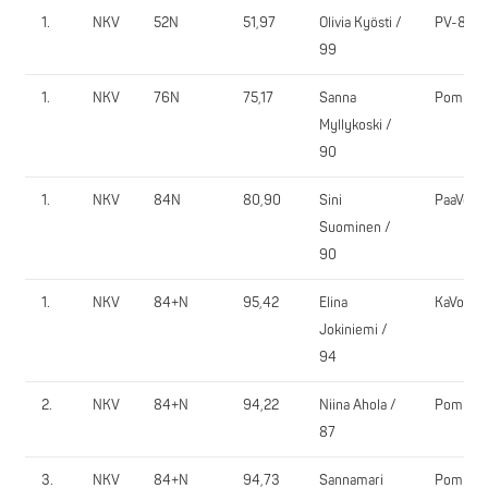
1.
NKV
52N
51,97
Olivia Kyösti /
PV-81
99
1.
NKV
76N
75,17
Sanna
PomPy
Myllykoski /
90
1.
NKV
84N
80,90
Sini
PaaVo
Suominen /
90
1.
NKV
84+N
95,42
Elina
KaVo
Jokiniemi /
94
2.
NKV
84+N
94,22
Niina Ahola /
Pompy
87
3.
NKV
84+N
94,73
Sannamari
PomPy