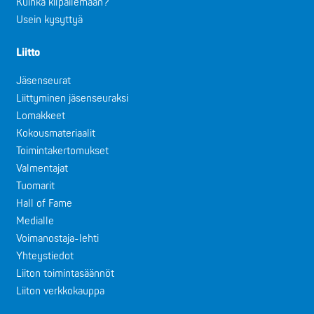
Kuinka kilpailemaan?
Usein kysyttyä
Liitto
Jäsenseurat
Liittyminen jäsenseuraksi
Lomakkeet
Kokousmateriaalit
Toimintakertomukset
Valmentajat
Tuomarit
Hall of Fame
Medialle
Voimanostaja-lehti
Yhteystiedot
Liiton toimintasäännöt
Liiton verkkokauppa