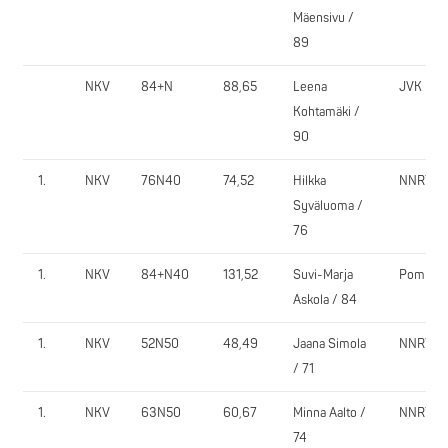
Mäensivu /
89
NKV
84+N
88,65
Leena
JVK
Kohtamäki /
90
1.
NKV
76N40
74,52
Hilkka
NNRY
Syväluoma /
76
1.
NKV
84+N40
131,52
Suvi-Marja
PomPy
Askola / 84
1.
NKV
52N50
48,49
Jaana Simola
NNRY
/ 71
1.
NKV
63N50
60,67
Minna Aalto /
NNRY
74