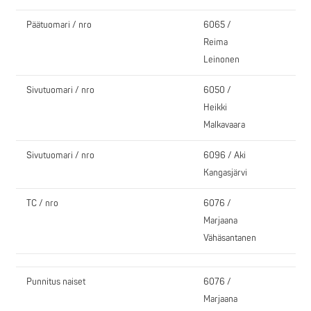
Päätuomari / nro
6065 /
Reima
Leinonen
Sivutuomari / nro
6050 /
Heikki
Malkavaara
Sivutuomari / nro
6096 / Aki
Kangasjärvi
TC / nro
6076 /
Marjaana
Vähäsantanen
Punnitus naiset
6076 /
Marjaana