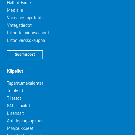
Hall of Fame
Medialle
Voimanostaja-lehti
Yhteystiedot
Liiton toimintasäännöt
Liiton verkkokauppa
Suomisport
Kilpailut
Tapahtumakalenteri
Tulokset
Tilastot
SM-kilpailut
Lisenssit
Antidopingsopimus
Maajoukkueet