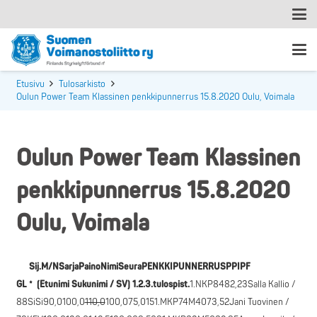
Etusivu
Tulosarkisto
Oulun Power Team Klassinen penkkipunnerrus 15.8.2020 Oulu, Voimala
Oulun Power Team Klassinen
penkkipunnerrus 15.8.2020
Oulu, Voimala
Sij.M/NSarjaPainoNimiSeuraPENKKIPUNNERRUSPPIPF
GL
*
(Etunimi Sukunimi / SV)
1.2.3.tulospist.
1.NKP8482,23Salla Kallio /
88SiSi90,0100,0
110,0
100,075,0151.MKP74M4073,52Jani Tuovinen /