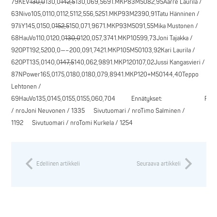
79KEV
130,0
130,0
142,5
130,069,5691.MKP83M5082,95Aarre Laurila /
63Nivo105,0110,0112,5112,556,5251.MKP93M2390,91Tatu Hänninen /
97IiY145,0150,0
152,5
150,071,9671.MKP93M5091,55Mika Mustonen /
68HauVo110,0120,0
130,0
120,057,3741.MKP10599,73Joni Tajakka /
92OPT192,5200,0—–200,091,7421.MKP105M50103,92Kari Laurila /
62OPT135,0140,0
147,5
140,062,9891.MKP120107,02Jussi Kangasvieri /
87NPower165,0175,0180,0180,079,8941.MKP120+M50144,40Teppo
Lehtonen /
69HauVo135,0145,0155,0155,060,704 Ennätykset: Päätu
/ nroJoni Neuvonen / 1335 Sivutuomari / nroTimo Salminen /
1192 Sivutuomari / nroTomi Kurkela / 1254
Edellinen artikkeli
Seuraava artikkeli