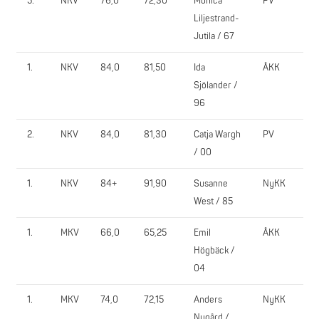
5.
NKV
76,0
72,30
Monica
PV
82
Liljestrand-
Jutila / 67
1.
NKV
84,0
81,50
Ida
ÅKK
15
Sjölander /
96
2.
NKV
84,0
81,30
Catja Wargh
PV
12
/ 00
1.
NKV
84+
91,90
Susanne
NyKK
12
West / 85
1.
MKV
66,0
65,25
Emil
ÅKK
15
Högbäck /
04
1.
MKV
74,0
72,15
Anders
NyKK
15
Nygård /