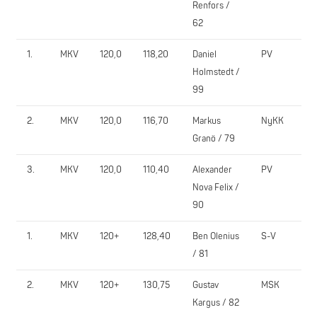
Renfors /
62
1.
MKV
120,0
118,20
Daniel
PV
26
Holmstedt /
99
2.
MKV
120,0
116,70
Markus
NyKK
25
Granö / 79
3.
MKV
120,0
110,40
Alexander
PV
24
Nova Felix /
90
1.
MKV
120+
128,40
Ben Olenius
S-V
23
/ 81
2.
MKV
120+
130,75
Gustav
MSK
22
Kargus / 82