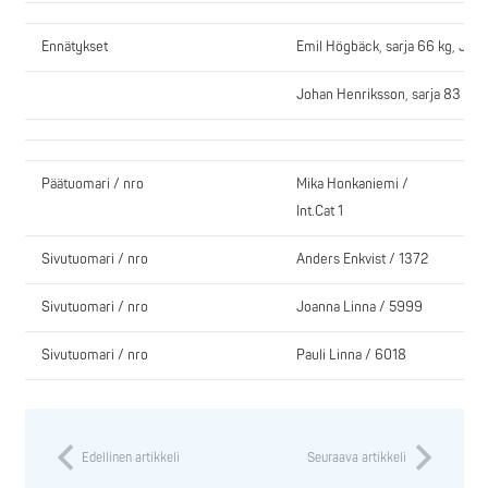
Ennätykset
Emil Högbäck, sarja 66 kg, JK 1
Johan Henriksson, sarja 83 kg J
Päätuomari / nro
Mika Honkaniemi /
Int.Cat 1
Sivutuomari / nro
Anders Enkvist / 1372
Sivutuomari / nro
Joanna Linna / 5999
Sivutuomari / nro
Pauli Linna / 6018
Edellinen artikkeli
Seuraava artikkeli