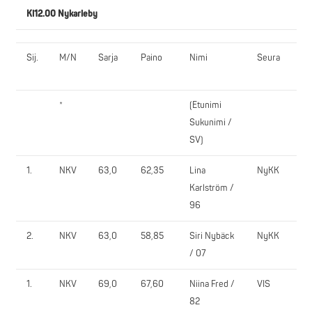
Kl12.00 Nykarleby
Sij.
M/N
Sarja
Paino
Nimi
Seura
JA
*
(Etunimi
1.
Sukunimi /
SV)
1.
NKV
63,0
62,35
Lina
NyKK
10
Karlström /
96
2.
NKV
63,0
58,85
Siri Nybäck
NyKK
80
/ 07
1.
NKV
69,0
67,60
Niina Fred /
VIS
11
82