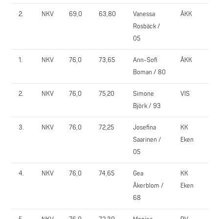
2.
NKV
69,0
63,80
Vanessa
ÅKK
10
Rosbäck /
05
1.
NKV
76,0
73,65
Ann-Sofi
ÅKK
13
Boman / 80
2.
NKV
76,0
75,20
Simone
VIS
117
Björk / 93
3.
NKV
76,0
72,25
Josefina
KK
11
Saarinen /
Eken
05
4.
NKV
76,0
74,65
Gea
KK
80
Åkerblom /
Eken
68