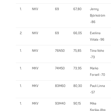
1.
NKV
69
67,80
Jenny
Björkström
-86
2.
NKV
69
66,05
Eveliina
Viitala -96
1.
NKV
76N50
75,85
Tiina Voho
-73
1.
MKV
74M50
73,95
Marko
Forsell -70
1.
MKV
83M60
80,30
Pauli Linna
-57
1.
MKV
93M40
90,15
Mika
Korkia-Aho