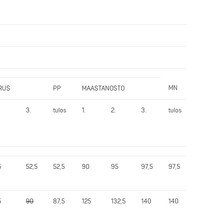
MN
Yht.
RUS
PP
MAASTANOSTO
3.
tulos
1.
2.
3.
tulos
tulos
5
52,5
52,5
90
95
97,5
97,5
235
5
90
87,5
125
132,5
140
140
342,5