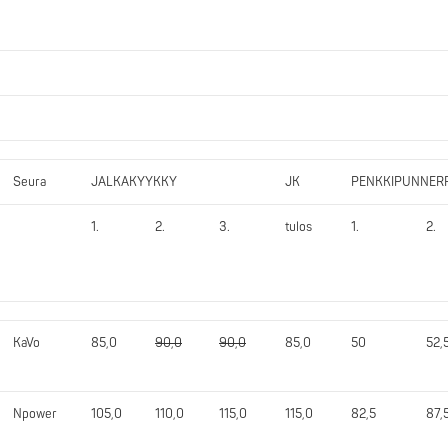
Seura
JALKAKYYKKY
JK
PENKKIPUNNER
1.
2.
3.
tulos
1.
2.
KaVo
85,0
90,0
90,0
85,0
50
52,
Npower
105,0
110,0
115,0
115,0
82,5
87,