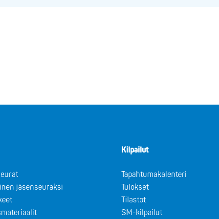
Kilpailut
eurat
Tapahtumakalenteri
minen jäsenseuraksi
Tulokset
keet
Tilastot
materiaalit
SM-kilpailut