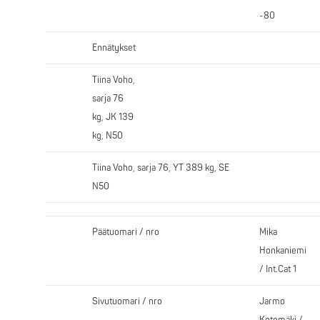
-80
Ennätykset
Tiina Voho,
sarja 76
kg, JK 139
kg, N50
Tiina Voho, sarja 76, YT 389 kg, SE
N50
Päätuomari / nro
Mika
Honkaniemi
/ Int.Cat 1
Sivutuomari / nro
Jarmo