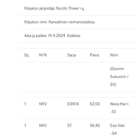
Kilpailun järjestäjä: Nordic Power ry
Kilpailun nimi: Kansallinen voimanostokisa
Aika ja paikka: 14.9.2024. Kokkola
Sij.
M/N
Sarja
Paino
Nimi
(Etunimi
Sukunimi /
SV)
1.
NKV
63N14
62,00
Neea Harri
-10
1.
NKV
57
56,85
Essi Valo
-94