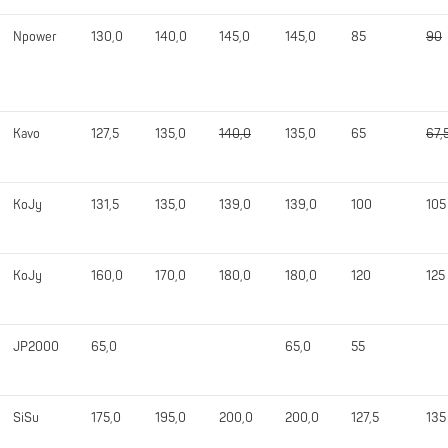
Npower
130,0
140,0
145,0
145,0
85
90
Kavo
127,5
135,0
140,0
135,0
65
67,
KoJy
131,5
135,0
139,0
139,0
100
105
KoJy
160,0
170,0
180,0
180,0
120
125
JP2000
65,0
65,0
55
SiSu
175,0
195,0
200,0
200,0
127,5
135