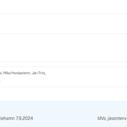
 Mika Honkaniemi, Jari Friis,
.
riehamn 7.9.2024
IdVo, jäsenten