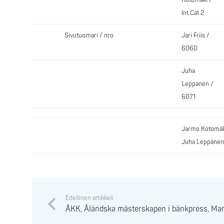
Kotomäki /
Int.Cat 2
Sivutuomari / nro
Jari Friis /
6060
Juha
Leppänen /
6071
Jarmo Kotomäki,
Juha Leppänen
Edellinen artikkeli
ÅKK, Åländska mästerskapen i bänkpress, Ma