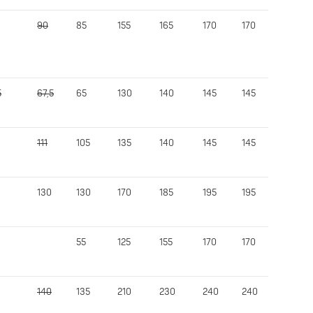
90
85
155
165
170
170
400
5
67,5
65
130
140
145
145
345
111
105
135
140
145
145
389
130
130
170
185
195
195
505
55
125
155
170
170
290
140
135
210
230
240
240
575