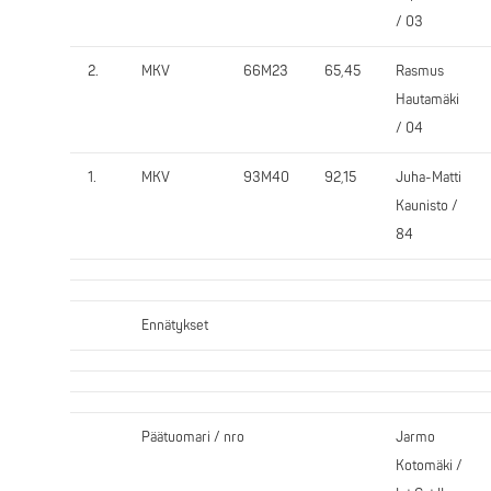
/ 03
2.
MKV
66M23
65,45
Rasmus
Hautamäki
/ 04
1.
MKV
93M40
92,15
Juha-Matti
Kaunisto /
84
Ennätykset
Päätuomari / nro
Jarmo
Kotomäki /