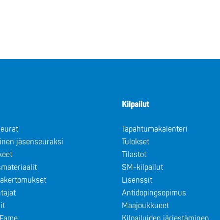
Kilpailut
eurat
Tapahtumakalenteri
minen jäsenseuraksi
Tulokset
keet
Tilastot
materiaalit
SM-kilpailut
takertomukset
Lisenssit
tajat
Antidopingsopimus
it
Maajoukkueet
f Fame
Kilpailuiden järjestäminen