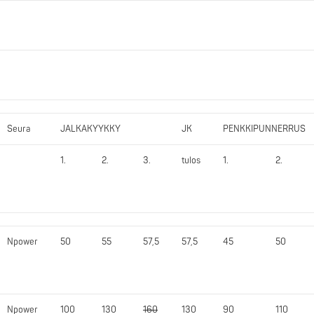
Seura
JALKAKYYKKY
JK
PENKKIPUNNERRUS
1.
2.
3.
tulos
1.
2.
Npower
50
55
57,5
57,5
45
50
Npower
100
130
160
130
90
110