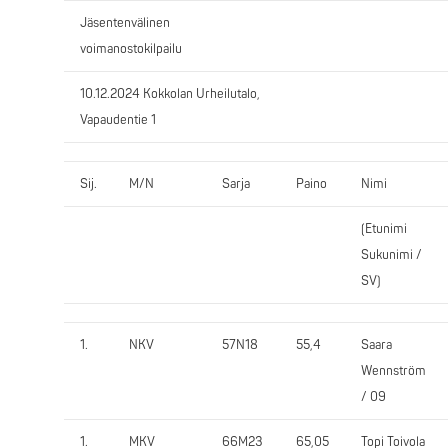
Jäsentenvälinen
voimanostokilpailu
10.12.2024 Kokkolan Urheilutalo,
Vapaudentie 1
Sij.
M/N
Sarja
Paino
Nimi
(Etunimi
Sukunimi /
SV)
1.
NKV
57N18
55,4
Saara
Wennström
/ 09
1.
MKV
66M23
65,05
Topi Toivola