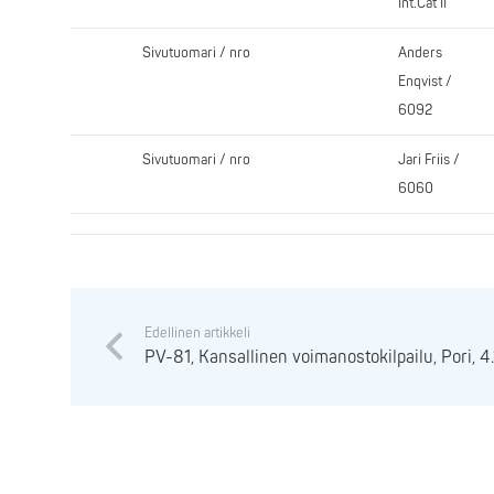
Int.Cat II
Sivutuomari / nro
Anders
Enqvist /
6092
Sivutuomari / nro
Jari Friis /
6060
Edellinen artikkeli
PV-81, Kansallinen voimanostokilpailu, Pori, 