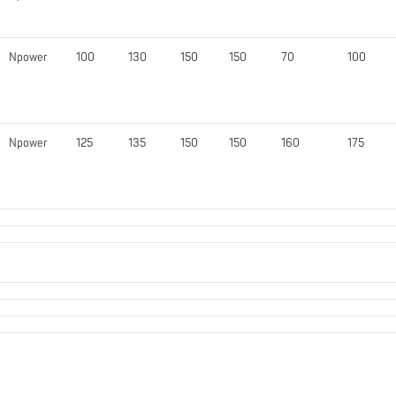
Npower
100
130
150
150
70
100
Npower
125
135
150
150
160
175