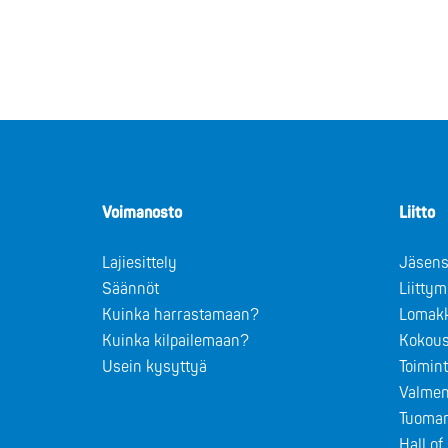
Voimanosto
Liitto
Lajiesittely
Jäsens
Säännöt
Liitty
Kuinka harrastamaan?
Lomak
Kuinka kilpailemaan?
Kokous
Usein kysyttyä
Toimin
Valmen
Tuomar
Hall o