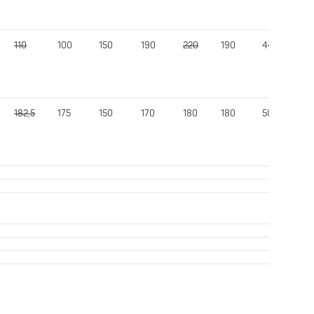
110
100
150
190
220
190
440
6
182,5
175
150
170
180
180
505
6