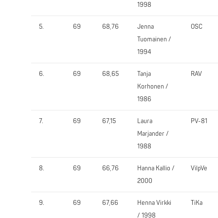
1998
5.
69
68,76
Jenna
OSC
Tuomainen /
1994
6.
69
68,65
Tanja
RAV
Korhonen /
1986
7.
69
67,15
Laura
PV-81
Marjander /
1988
8.
69
66,76
Hanna Kallio /
VilpVe
2000
9.
69
67,66
Henna Virkki
TiKa
/ 1998