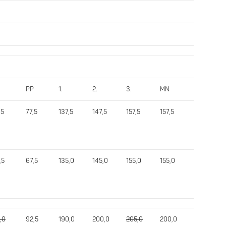
PP
1.
2.
3.
MN
Tulos
,5
77,5
137,5
147,5
157,5
157,5
360,0
,5
67,5
135,0
145,0
155,0
155,0
357,5
,0
92,5
190,0
200,0
205,0
200,0
447,5