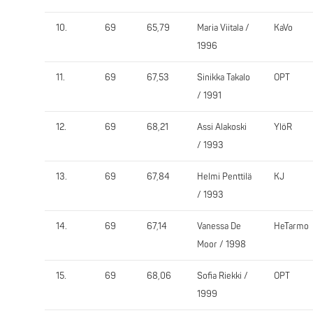
10.
69
65,79
Maria Viitala /
KaVo
1996
11.
69
67,53
Sinikka Takalo
OPT
/ 1991
12.
69
68,21
Assi Alakoski
YlöR
/ 1993
13.
69
67,84
Helmi Penttilä
KJ
/ 1993
14.
69
67,14
Vanessa De
HeTarmo
Moor / 1998
15.
69
68,06
Sofia Riekki /
OPT
1999