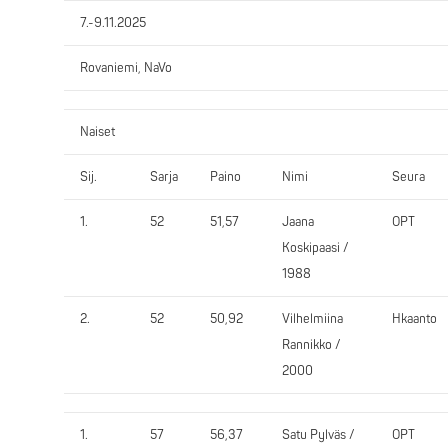
7.-9.11.2025
Rovaniemi, NaVo
Naiset
Sij.
Sarja
Paino
Nimi
Seura
1.
52
51,57
Jaana
OPT
Koskipaasi /
1988
2.
52
50,92
Vilhelmiina
Hkaanto
Rannikko /
2000
1.
57
56,37
Satu Pylväs /
OPT