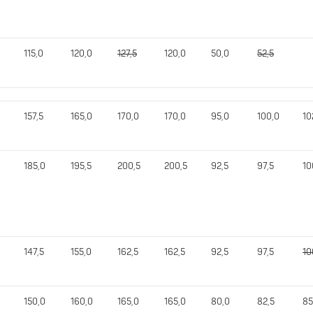
115,0
120,0
127,5
120,0
50,0
52,5
157,5
165,0
170,0
170,0
95,0
100,0
10
185,0
195,5
200,5
200,5
92,5
97,5
10
147,5
155,0
162,5
162,5
92,5
97,5
10
150,0
160,0
165,0
165,0
80,0
82,5
85