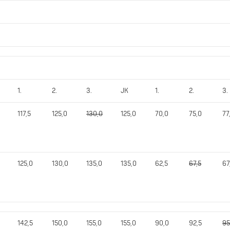
1.
2.
3.
JK
1.
2.
3.
117,5
125,0
130,0
125,0
70,0
75,0
77
125,0
130,0
135,0
135,0
62,5
67,5
67
142,5
150,0
155,0
155,0
90,0
92,5
95