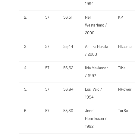
1994
2.
57
56,51
Nelli
KP
Westerlund /
2000
3.
57
55,44
Annika Hakala
Hkaanto
/ 2000
4.
57
56,62
Iida Makkonen
TiKa
/ 1997
5.
57
56,94
Essi Valo /
NPower
1994
6.
57
55,80
Jenni
TurSa
Henriksson /
1992