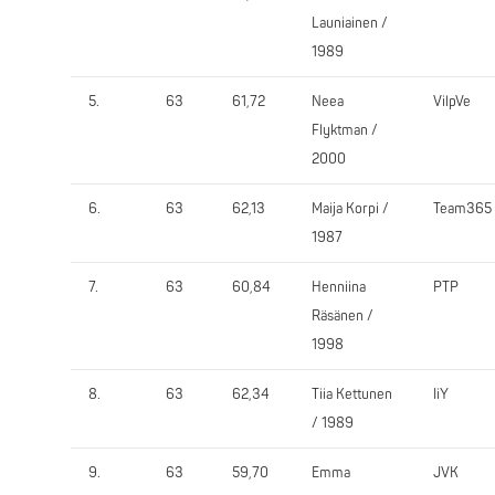
Launiainen /
1989
5.
63
61,72
Neea
VilpVe
Flyktman /
2000
6.
63
62,13
Maija Korpi /
Team365
1987
7.
63
60,84
Henniina
PTP
Räsänen /
1998
8.
63
62,34
Tiia Kettunen
IiY
/ 1989
9.
63
59,70
Emma
JVK