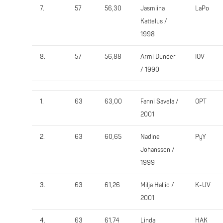
7.
57
56,30
Jasmiina
LaPo
Kattelus /
1998
8.
57
56,88
Armi Dunder
IOV
/ 1990
1.
63
63,00
Fanni Savela /
OPT
2001
2.
63
60,65
Nadine
PyY
Johansson /
1999
3.
63
61,26
Milja Hallio /
K-UV
2001
4.
63
61,74
Linda
HAK