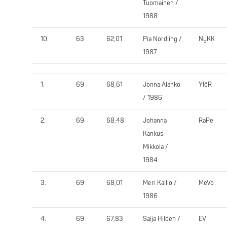
Tuomainen /
1988
10.
63
62,01
Pia Nordling /
NyKK
1987
1.
69
68,61
Jonna Alanko
YlöR
/ 1986
2.
69
68,48
Johanna
RaPe
Kankus-
Mikkola /
1984
3.
69
68,01
Meri Kallio /
MeVo
1986
4.
69
67,83
Saija Hilden /
EV