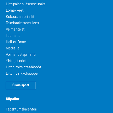
Liittyminen jäsenseuraksi
Lomakkeet
Kokousmateriaalit
Toimintakertomukset
Valmentajat
Tuomarit
Hall of Fame
Medialle
Voimanostaja-lehti
Yhteystiedot
Liiton toimintasäännöt
Liiton verkkokauppa
Suomisport
Kilpailut
Tapahtumakalenteri