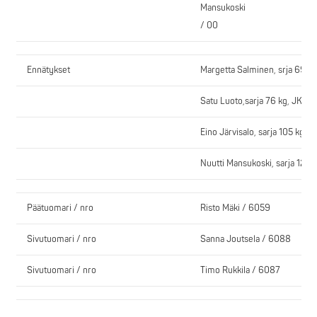
Mansukoski
/ 00
Ennätykset
Margetta Salminen, srja 69 kg
Satu Luoto,sarja 76 kg, JK 12
Eino Järvisalo, sarja 105 kg, 
Nuutti Mansukoski, sarja 120+
Päätuomari / nro
Risto Mäki / 6059
Sivutuomari / nro
Sanna Joutsela / 6088
Sivutuomari / nro
Timo Rukkila / 6087