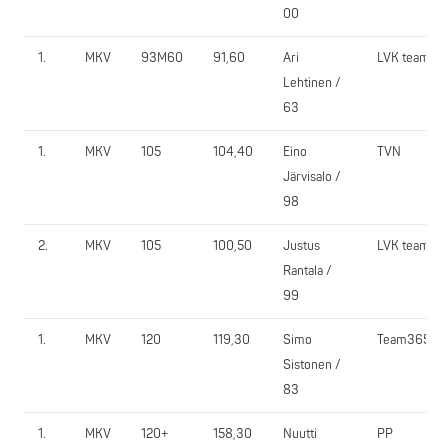
00
1.
MKV
93M60
91,60
Ari
LVK team
Lehtinen /
63
1.
MKV
105
104,40
Eino
TVN
Järvisalo /
98
2.
MKV
105
100,50
Justus
LVK team
Rantala /
99
1.
MKV
120
119,30
Simo
Team365
Sistonen /
83
1.
MKV
120+
158,30
Nuutti
PP