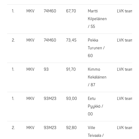
1.
MKV
74M60
67,70
Martti
LVK team
Kilpeläinen
/ 55
2.
MKV
74M60
73,45
Pekka
LVK team
Turunen /
60
1.
MKV
93
91,70
Kimmo
LVK team
Kekäläinen
/ 87
1.
MKV
93M23
93,00
Eetu
LVK team
Pyykkö /
00
2.
MKV
93M23
92,80
Ville
LVK team
Teivaala /