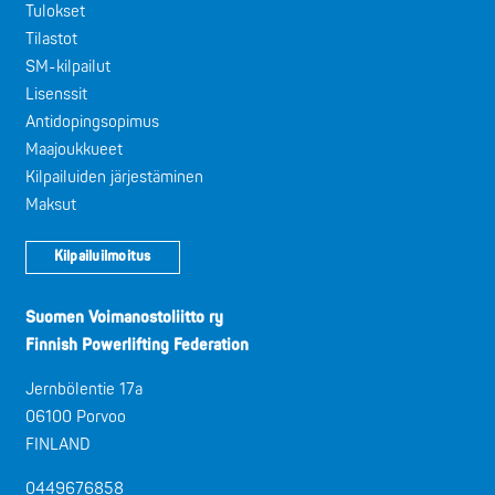
Tulokset
Tilastot
SM-kilpailut
Lisenssit
Antidopingsopimus
Maajoukkueet
Kilpailuiden järjestäminen
Maksut
Kilpailuilmoitus
Suomen Voimanostoliitto ry
Finnish Powerlifting Federation
Jernbölentie 17a
06100 Porvoo
FINLAND
0449676858