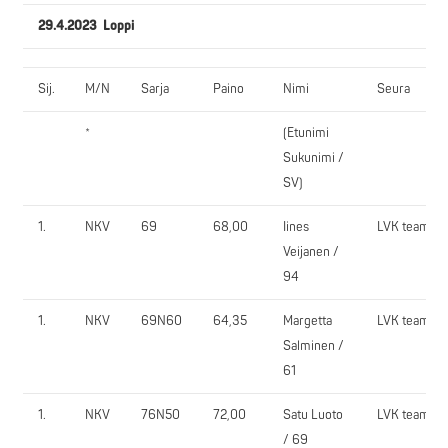
29.4.2023 Loppi
Sij.
M/N
Sarja
Paino
Nimi
Seura
*
(Etunimi
Sukunimi /
SV)
1.
NKV
69
68,00
Iines
LVK team
Veijanen /
94
1.
NKV
69N60
64,35
Margetta
LVK team
Salminen /
61
1.
NKV
76N50
72,00
Satu Luoto
LVK team
/ 69