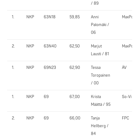
/ 89
1.
NKP
63N18
59,85
Anni
MaxPowe
Palomäki /
06
2.
NKP
63N40
62,50
Marjut
MaxPowe
Lausti / 81
1.
NKP
69N23
62,90
Tessa
ÄV
Toropainen
/ 00
1.
NKP
69
67,00
Krista
So-Vi
Määttä / 95
2.
NKP
69
66,00
Tanja
FPC
Hellberg /
84