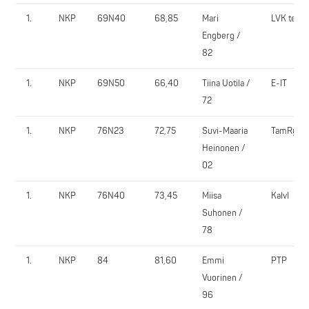
1.
NKP
69N40
68,85
Mari
LVK team
Engberg /
82
1.
NKP
69N50
66,40
Tiina Uotila /
E-IT
72
1.
NKP
76N23
72,75
Suvi-Maaria
TamRy
Heinonen /
02
1.
NKP
76N40
73,45
Miisa
KalvI
Suhonen /
78
1.
NKP
84
81,60
Emmi
PTP
Vuorinen /
96