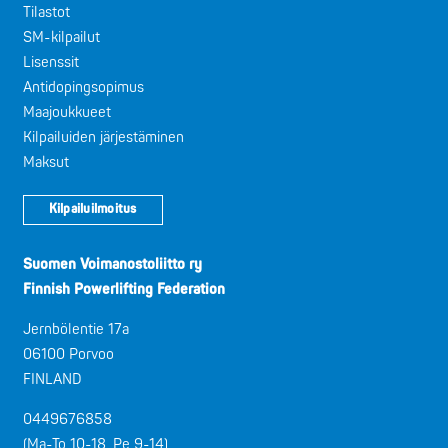
Tilastot
SM-kilpailut
Lisenssit
Antidopingsopimus
Maajoukkueet
Kilpailuiden järjestäminen
Maksut
Kilpailuilmoitus
Suomen Voimanostoliitto ry
Finnish Powerlifting Federation
Jernbölentie 17a
06100 Porvoo
FINLAND
0449676858
(Ma-To 10-18, Pe 9-14)