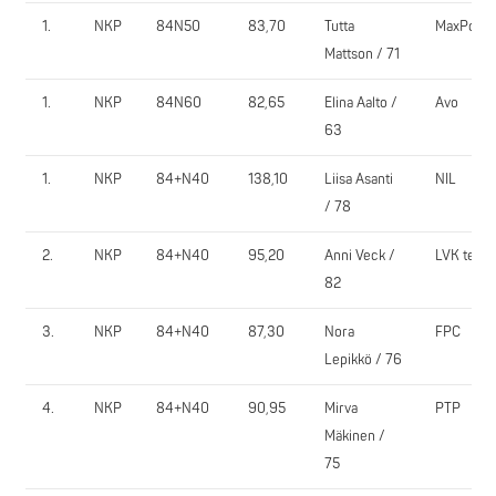
1.
NKP
84N50
83,70
Tutta
MaxPowe
Mattson / 71
1.
NKP
84N60
82,65
Elina Aalto /
Avo
63
1.
NKP
84+N40
138,10
Liisa Asanti
NIL
/ 78
2.
NKP
84+N40
95,20
Anni Veck /
LVK team
82
3.
NKP
84+N40
87,30
Nora
FPC
Lepikkö / 76
4.
NKP
84+N40
90,95
Mirva
PTP
Mäkinen /
75