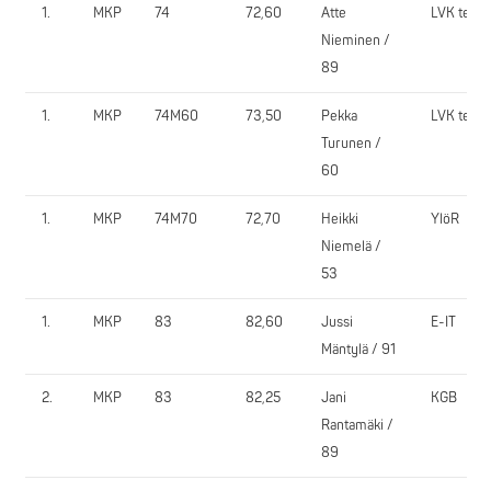
1.
MKP
74
72,60
Atte
LVK team
Nieminen /
89
1.
MKP
74M60
73,50
Pekka
LVK team
Turunen /
60
1.
MKP
74M70
72,70
Heikki
YlöR
Niemelä /
53
1.
MKP
83
82,60
Jussi
E-IT
Mäntylä / 91
2.
MKP
83
82,25
Jani
KGB
Rantamäki /
89