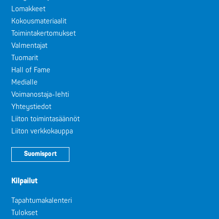
Lomakkeet
Kokousmateriaalit
Toimintakertomukset
Valmentajat
Tuomarit
Hall of Fame
Medialle
Voimanostaja-lehti
Yhteystiedot
Liiton toimintasäännöt
Liiton verkkokauppa
Suomisport
Kilpailut
Tapahtumakalenteri
Tulokset