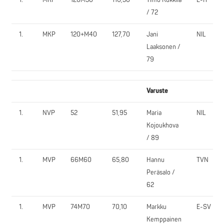
/ 72
1.
MKP
120+M40
127,70
Jani
NIL
Laaksonen /
79
Varuste
1.
NVP
52
51,95
Maria
NIL
Kojoukhova
/ 89
1.
MVP
66M60
65,80
Hannu
TVN
Peräsalo /
62
1.
MVP
74M70
70,10
Markku
E-SV
Kemppainen