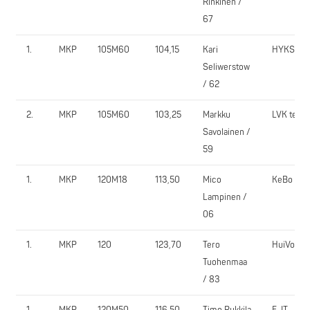
Rinkinen /
67
1.
MKP
105M60
104,15
Kari
HYKS
Seliwerstow
/ 62
2.
MKP
105M60
103,25
Markku
LVK team
Savolainen /
59
1.
MKP
120M18
113,50
Mico
KeBo
Lampinen /
06
1.
MKP
120
123,70
Tero
HuiVo
Tuohenmaa
/ 83
1.
MKP
120M50
116,50
Timo Rukkila
E-IT