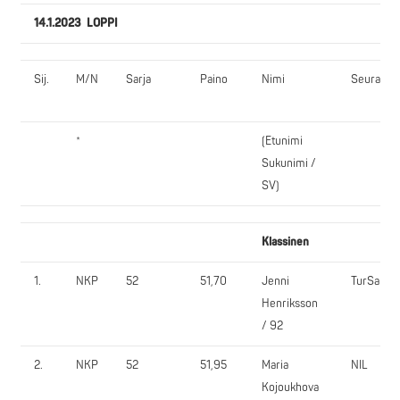
14.1.2023 LOPPI
Sij.
M/N
Sarja
Paino
Nimi
Seura
*
(Etunimi
Sukunimi /
SV)
Klassinen
1.
NKP
52
51,70
Jenni
TurSa
Henriksson
/ 92
2.
NKP
52
51,95
Maria
NIL
Kojoukhova