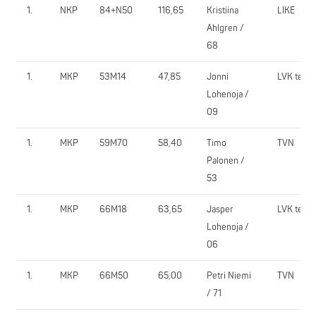
1.
NKP
84+N50
116,65
Kristiina
LIKE
Ahlgren /
68
1.
MKP
53M14
47,85
Jonni
LVK team
Lohenoja /
09
1.
MKP
59M70
58,40
Timo
TVN
Palonen /
53
1.
MKP
66M18
63,65
Jasper
LVK team
Lohenoja /
06
1.
MKP
66M50
65,00
Petri Niemi
TVN
/ 71