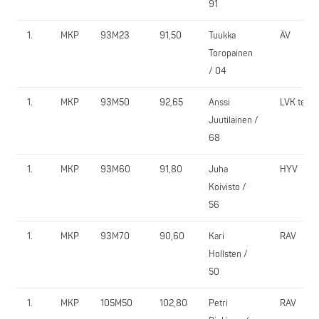
91
1.
MKP
93M23
91,50
Tuukka
ÄV
Toropainen
/ 04
1.
MKP
93M50
92,65
Anssi
LVK team
Juutilainen /
68
1.
MKP
93M60
91,80
Juha
HYV
Koivisto /
56
1.
MKP
93M70
90,60
Kari
RAV
Hollsten /
50
1.
MKP
105M50
102,80
Petri
RAV