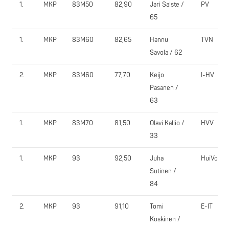
1.
MKP
83M50
82,90
Jari Salste /
PV
65
1.
MKP
83M60
82,65
Hannu
TVN
Savola / 62
2.
MKP
83M60
77,70
Keijo
I-HV
Pasanen /
63
1.
MKP
83M70
81,50
Olavi Kallio /
HVV
33
1.
MKP
93
92,50
Juha
HuiVo
Sutinen /
84
2.
MKP
93
91,10
Tomi
E-IT
Koskinen /