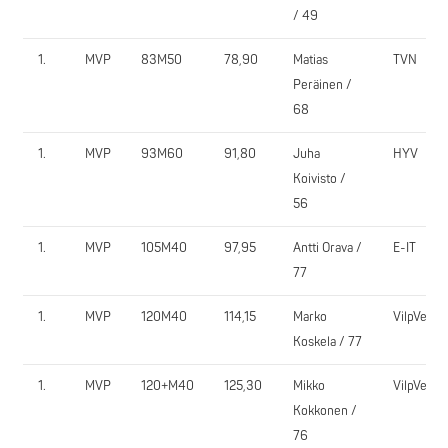
/ 49
1.
MVP
83M50
78,90
Matias
TVN
Peräinen /
68
1.
MVP
93M60
91,80
Juha
HYV
Koivisto /
56
1.
MVP
105M40
97,95
Antti Orava /
E-IT
77
1.
MVP
120M40
114,15
Marko
VilpVe
Koskela / 77
1.
MVP
120+M40
125,30
Mikko
VilpVe
Kokkonen /
76