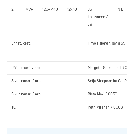
2.
MVP
120+M40
127,10
Jani
NIL
Laaksonen /
79
Ennätykset:
Timo Palonen, sarja 59 kg, 
Päätuomari / nro
Margetta Salminen Int.Cat 1
Sivutuomari / nro
Seija Skogman Int.Cat 2
Sivutuomari / nro
Risto Mäki / 6059
TC
Petri Villanen / 6068