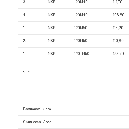
3.
MKP
120M40
111,70
4.
MKP
120M40
108,80
1.
MKP
120M50
114,20
2.
MKP
120M50
110,80
1.
MKP
120+M50
128,70
SE:t
Päätuomari / nro
Sivutuomari / nro