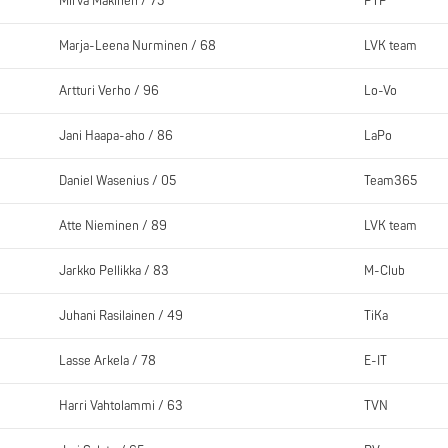
Mirva Mäkinen / 75
PTP
Marja-Leena Nurminen / 68
LVK team
Artturi Verho / 96
Lo-Vo
Jani Haapa-aho / 86
LaPo
Daniel Wasenius / 05
Team365
Atte Nieminen / 89
LVK team
Jarkko Pellikka / 83
M-Club
Juhani Rasilainen / 49
TiKa
Lasse Arkela / 78
E-IT
Harri Vahtolammi / 63
TVN