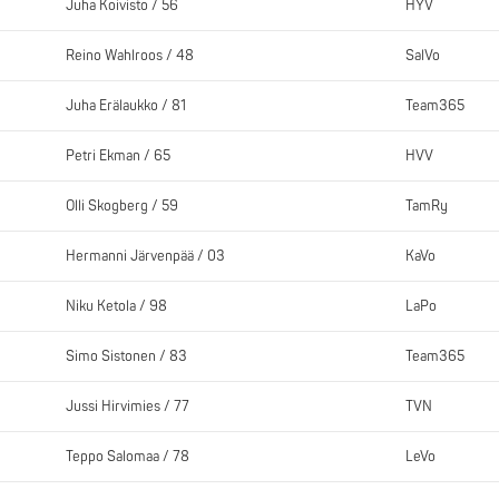
Juha Koivisto / 56
HYV
Reino Wahlroos / 48
SalVo
Juha Erälaukko / 81
Team365
Petri Ekman / 65
HVV
Olli Skogberg / 59
TamRy
Hermanni Järvenpää / 03
KaVo
Niku Ketola / 98
LaPo
Simo Sistonen / 83
Team365
Jussi Hirvimies / 77
TVN
Teppo Salomaa / 78
LeVo