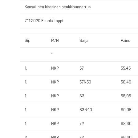
Kansallinen klassinen penkkipunnerrus
7.11.2020 Elmola Loppi
Sij.
M/N
Sarja
Paino
*
1.
NKP
57
55,45
1.
NKP
57N50
56,40
1.
NKP
63
58,95
1.
NKP
63N40
60,05
1.
NKP
72
68,30
2.
NKP
72
66,40