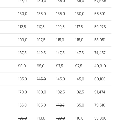
125,0
130,0
135,0
135,0
67,936
130,0
135,0
135,0
130,0
65,501
112,5
117,5
122,5
117,5
59,276
100,0
107,5
115,0
115,0
58,051
137,5
142,5
147,5
147,5
74,457
90,0
95,0
97,5
97,5
49,310
135,0
145,0
145,0
145,0
69,160
170,0
180,0
192,5
192,5
91,474
155,0
165,0
172,5
165,0
79,516
105,0
110,0
120,0
110,0
53,396