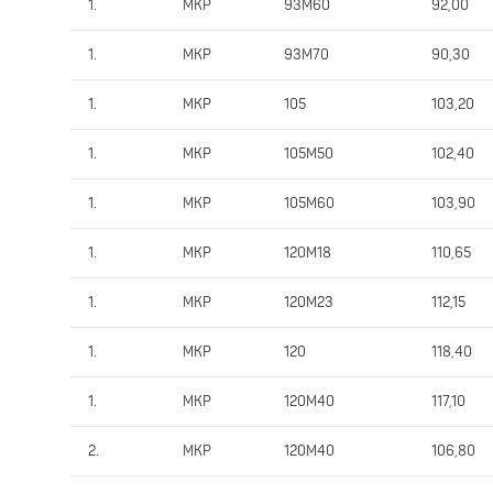
1.
MKP
93M60
92,00
1.
MKP
93M70
90,30
1.
MKP
105
103,20
1.
MKP
105M50
102,40
1.
MKP
105M60
103,90
1.
MKP
120M18
110,65
1.
MKP
120M23
112,15
1.
MKP
120
118,40
1.
MKP
120M40
117,10
2.
MKP
120M40
106,80