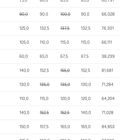
75,0
80,0
85,0
85,0
60,791
90,0
90,0
100,0
90,0
66,028
125,0
132,5
137,5
132,5
76,301
105,0
110,0
115,0
115,0
66,111
60,0
65,0
67,5
67,5
38,239
140,0
152,5
155,0
152,5
81,681
130,0
135,0
135,0
130,0
71,284
110,0
115,0
120,0
120,0
64,204
140,0
152,5
152,5
140,0
71,028
150,0
157,5
165,0
165,0
84,853