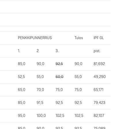
PENKKIPUNNERRUS
Tulos
IPF GL
1.
2.
3.
pist.
85,0
90,0
92,5
90,0
81,692
52,5
55,0
60,0
55,0
49,290
65,0
70,0
75,0
75,0
65,171
85,0
91,5
92,5
92,5
79,423
95,0
100,0
102,5
102,5
82,107
85,0
90,0
92,5
92,5
75,089