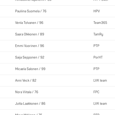
Pauliina Suomela / 76
HPV
Venla Tolvanen / 96
Team365
Saara Olkkonen / 89
TamRy
Emmi Vuorinen / 96
PTP
Saija Sepponen / 92
PorHT
Micaela Salonen / 99
PTP
Anni Veck / 82
LVK team
Nora Viitala / 76
FPC
Jutta Laakkonen / 86
LVK team