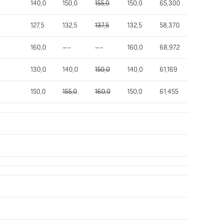
140,0
150,0
155,0
150,0
65,300
127,5
132,5
137,5
132,5
58,370
160,0
—–
—–
160,0
68,972
130,0
140,0
150,0
140,0
61,169
150,0
155,0
160,0
150,0
61,455