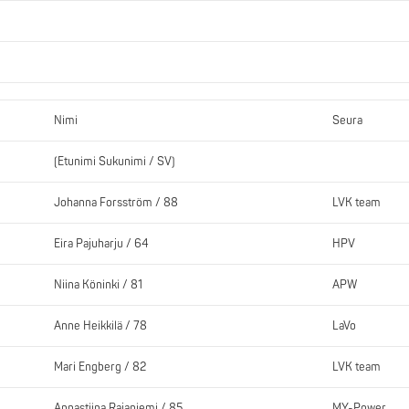
Nimi
Seura
(Etunimi Sukunimi / SV)
Johanna Forsström / 88
LVK team
Eira Pajuharju / 64
HPV
Niina Köninki / 81
APW
Anne Heikkilä / 78
LaVo
Mari Engberg / 82
LVK team
Annastiina Rajaniemi / 85
MY-Power