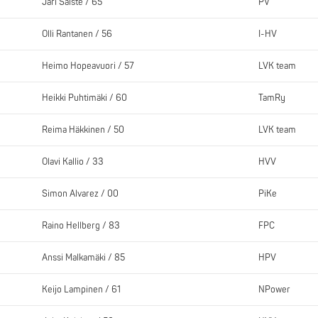
Jari Salste / 65
PV
Olli Rantanen / 56
I-HV
Heimo Hopeavuori / 57
LVK team
Heikki Puhtimäki / 60
TamRy
Reima Häkkinen / 50
LVK team
Olavi Kallio / 33
HVV
Simon Alvarez / 00
PiKe
Raino Hellberg / 83
FPC
Anssi Malkamäki / 85
HPV
Keijo Lampinen / 61
NPower