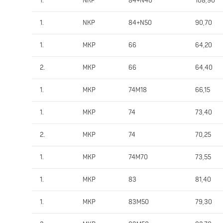
1.
NKP
84+N40
108,90
1.
NKP
84+N50
90,70
1.
MKP
66
64,20
2.
MKP
66
64,40
1.
MKP
74M18
66,15
1.
MKP
74
73,40
2.
MKP
74
70,25
1.
MKP
74M70
73,55
1.
MKP
83
81,40
1.
MKP
83M50
79,30