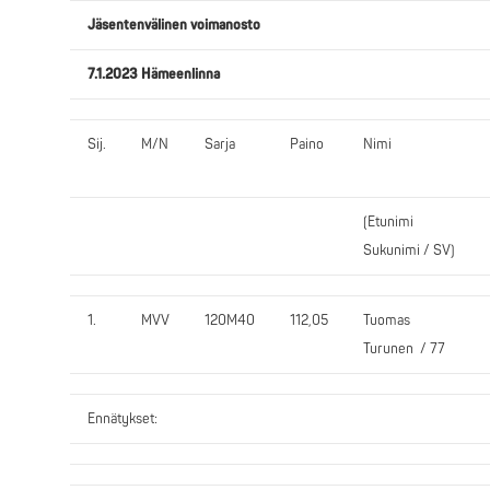
Jäsentenvälinen voimanosto
7.1.2023 Hämeenlinna
Sij.
M/N
Sarja
Paino
Nimi
(Etunimi
Sukunimi / SV)
1.
MVV
120M40
112,05
Tuomas
Turunen / 77
Ennätykset: