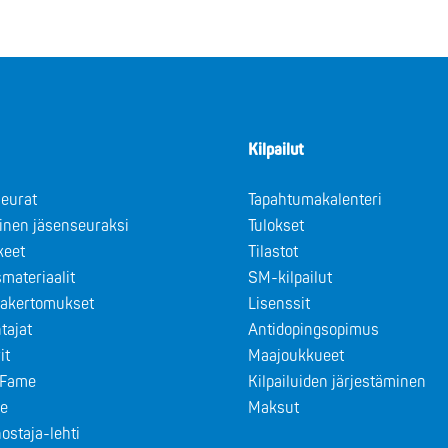
Kilpailut
eurat
Tapahtumakalenteri
minen jäsenseuraksi
Tulokset
keet
Tilastot
materiaalit
SM-kilpailut
takertomukset
Lisenssit
tajat
Antidopingsopimus
it
Maajoukkueet
f Fame
Kilpailuiden järjestäminen
le
Maksut
ostaja-lehti