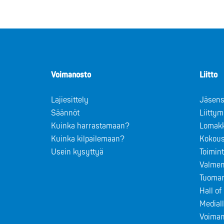
Voimanosto
Liitto
Lajiesittely
Jäsens
Säännöt
Liitty
Kuinka harrastamaan?
Lomak
Kuinka kilpailemaan?
Kokous
Usein kysyttyä
Toimin
Valmen
Tuomar
Hall o
Medial
Voiman