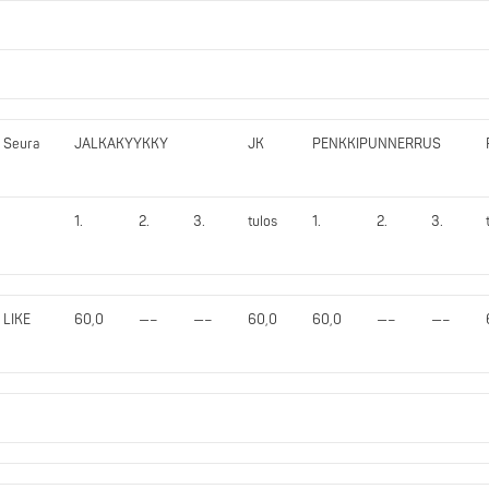
Seura
JALKAKYYKKY
JK
PENKKIPUNNERRUS
1.
2.
3.
tulos
1.
2.
3.
LIKE
60,0
—–
—–
60,0
60,0
—–
—–