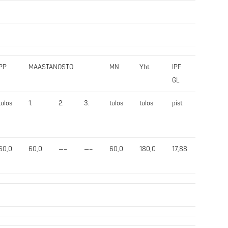
PP
MAASTANOSTO
MN
Yht.
IPF
GL
tulos
1.
2.
3.
tulos
tulos
pist.
60,0
60,0
—–
—–
60,0
180,0
17,88