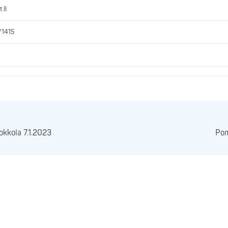
 II
/1415
okkola 7.1.2023
Pom