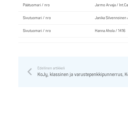
Päätuomari / nro
Jarmo Arvaja / Int.Cat
Sivutuomari / nro
Janika Silvennoinen 
Sivutuomari / nro
Hanna Ahola / 1416
Edellinen artikkeli
KoJy, klassinen ja varustepenkkipunnerrus, K