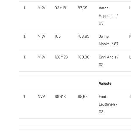
1.
MKV
93M18
87,65
Aaron
Happonen /
03
1.
MKV
105
103,95
Janne
Möhköi / 87
1.
MKV
120M23
109,30
Onni Ahola /
02
Varuste
1.
NVV
69N18
65,65
Enni
Lauttanen /
03