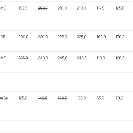
LIKE
192,5
202,5
210,0
210,0
117,5
125,0
KGB
200,0
220,0
225,0
225,0
160,0
170,0
LIKE
225,0
240,0
245,0
245,0
110,0
120,0
TurSa
125,0
140,5
140,5
125,0
65,0
70,0