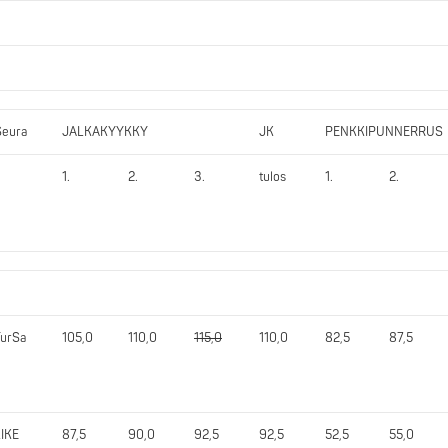
Seura
JALKAKYYKKY
JK
PENKKIPUNNERRUS
1.
2.
3.
tulos
1.
2.
TurSa
105,0
110,0
115,0
110,0
82,5
87,5
LIKE
87,5
90,0
92,5
92,5
52,5
55,0