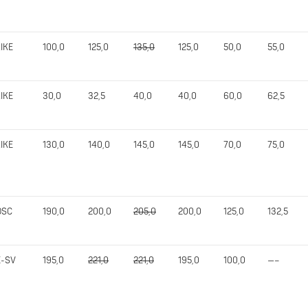
LIKE
100,0
125,0
135,0
125,0
50,0
55,0
LIKE
30,0
32,5
40,0
40,0
60,0
62,5
LIKE
130,0
140,0
145,0
145,0
70,0
75,0
OSC
190,0
200,0
205,0
200,0
125,0
132,5
E-SV
195,0
221,0
221,0
195,0
100,0
—–