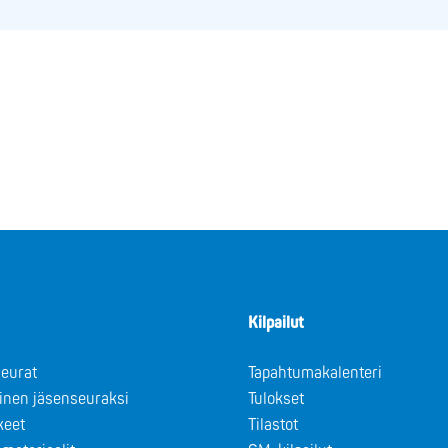
Kilpailut
eurat
Tapahtumakalenteri
minen jäsenseuraksi
Tulokset
keet
Tilastot