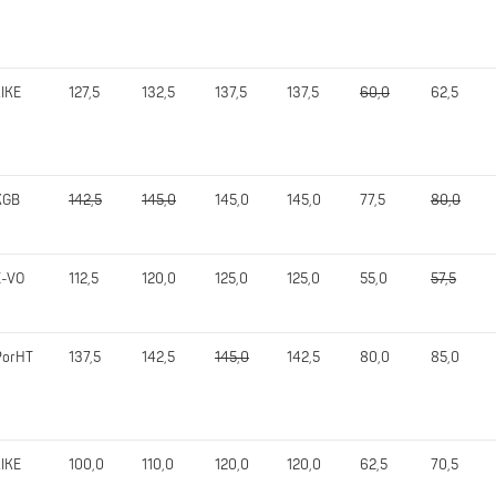
LIKE
127,5
132,5
137,5
137,5
60,0
62,5
KGB
142,5
145,0
145,0
145,0
77,5
80,0
E-VO
112,5
120,0
125,0
125,0
55,0
57,5
PorHT
137,5
142,5
145,0
142,5
80,0
85,0
LIKE
100,0
110,0
120,0
120,0
62,5
70,5