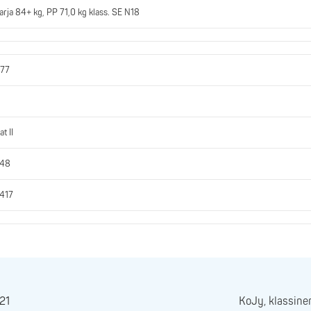
rja 84+ kg, PP 71,0 kg klass. SE N18
077
t II
348
1417
021
KoJy, klassine