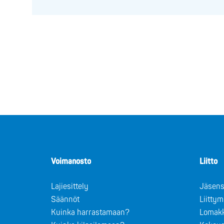
Voimanosto
Liitto
Lajiesittely
Jäsens
Säännöt
Liitty
Kuinka harrastamaan?
Lomak