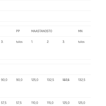
PP
MAASTANOSTO
MN
Yht.
3.
tulos
1.
2.
3.
tulos
tulos
90,0
90,0
125,0
132,5
137,5
132,5
332,5
57,5
57,5
110,0
115,0
125,0
125,0
275,0