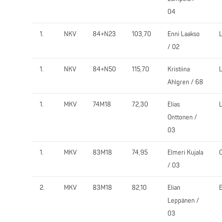
04
1.
NKV
84+N23
103,70
Enni Laakso
/ 02
1.
NKV
84+N50
115,70
Kristiina
Ahlgren / 68
1.
MKV
74M18
72,30
Elias
Onttonen /
03
1.
MKV
83M18
74,95
Elmeri Kujala
/ 03
2.
MKV
83M18
82,10
Elian
Leppänen /
03