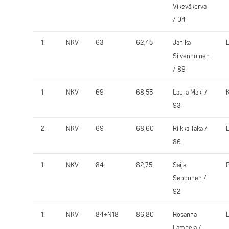
Vikeväkorva
/ 04
1.
NKV
63
62,45
Janika
Silvennoinen
/ 89
1.
NKV
69
68,55
Laura Mäki /
93
2.
NKV
69
68,60
Riikka Taka /
86
1.
NKV
84
82,75
Saija
Sepponen /
92
1.
NKV
84+N18
86,80
Rosanna
Lampela /