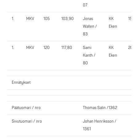
07
1.
MKV
105
103,90
Jonas
KK
150,0
Wallen /
Eken
83
1.
MKV
120
117,80
Sami
KK
200,
Kanth /
Eken
80
Ennätykset
Päätuomari / nro
Thomas Salin /1362
Sivutuomari / nro
Johan Henriksson /
1361