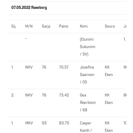
07.05.2022 Raseborg
Sij.
M/N
Sarja
Paino
Nimi
Seura
JALK
*
(Etunimi
1.
Sukunimi
/ SV)
1.
NKV
76
70,57
Josefina
KK
90,0
Saarinen
Eken
/ 05
2.
NKV
76
73,42
Gea
KK
80,0
Åkerblom
Eken
/ 68
1.
MKV
93
83,70
Casper
KK
100,0
Kanth /
Eken