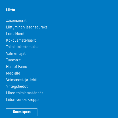
Liitto
Jäsenseurat
Liittyminen jäsenseuraksi
Lomakkeet
Kokousmateriaalit
Toimintakertomukset
Valmentajat
Tuomarit
Hall of Fame
Medialle
Voimanostaja-lehti
Yhteystiedot
Liiton toimintasäännöt
Liiton verkkokauppa
Suomisport