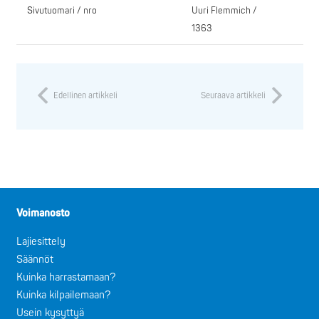
Sivutuomari / nro
Uuri Flemmich /
1363
Edellinen artikkeli
Seuraava artikkeli
Voimanosto
Lajiesittely
Säännöt
Kuinka harrastamaan?
Kuinka kilpailemaan?
Usein kysyttyä