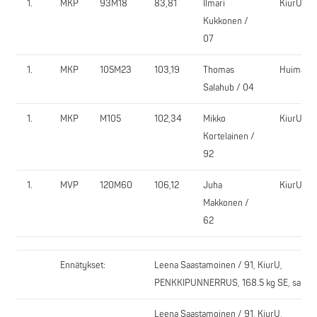
1.
MKP
93M18
83,81
Ilmari
KiurU
Kukkonen /
07
1.
MKP
105M23
103,19
Thomas
Huima
Salahub / 04
1.
MKP
M105
102,34
Mikko
KiurU
Kortelainen /
92
1.
MVP
120M60
106,12
Juha
KiurU
Makkonen /
62
Ennätykset:
Leena Saastamoinen / 91, KiurU,
PENKKIPUNNERRUS, 168.5 kg SE, sarja 
Leena Saastamoinen / 91, KiurU,