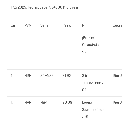
17.5.2025, Teollisuustie 7, 74700 Kiuruvesi
Sij.
M/N
Sarja
Paino
Nimi
Seura
(Etunimi
Sukunimi /
SV)
1.
NKP
84+N23
91,83
Siiri
KiurU
Tossavainen /
04
1.
NVP
N84
80,08
Leena
KiurU
Saastamoinen
/ 91