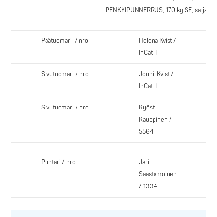
PENKKIPUNNERRUS, 170 kg SE, sarja N
Päätuomari / nro
Helena Kvist /
InCat II
Sivutuomari / nro
Jouni Kvist /
InCat II
Sivutuomari / nro
Kyösti
Kauppinen /
5564
Puntari / nro
Jari
Saastamoinen
/ 1334