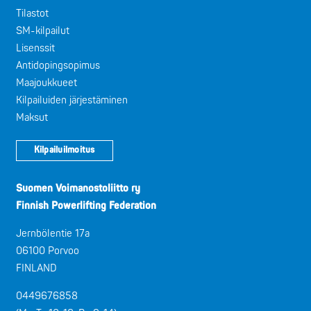
Tilastot
SM-kilpailut
Lisenssit
Antidopingsopimus
Maajoukkueet
Kilpailuiden järjestäminen
Maksut
Kilpailuilmoitus
Suomen Voimanostoliitto ry
Finnish Powerlifting Federation
Jernbölentie 17a
06100 Porvoo
FINLAND
0449676858