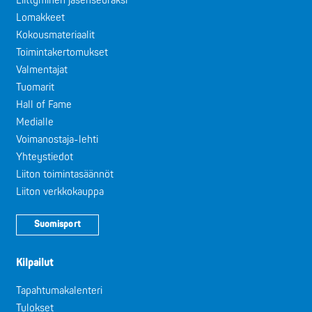
Liittyminen jäsenseuraksi
Lomakkeet
Kokousmateriaalit
Toimintakertomukset
Valmentajat
Tuomarit
Hall of Fame
Medialle
Voimanostaja-lehti
Yhteystiedot
Liiton toimintasäännöt
Liiton verkkokauppa
Suomisport
Kilpailut
Tapahtumakalenteri
Tulokset