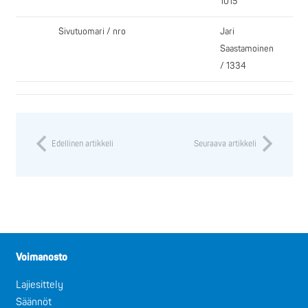
1015
Sivutuomari / nro
Jari
Saastamoinen
/ 1334
Edellinen artikkeli
Seuraava artikkeli
Voimanosto
Lajiesittely
Säännöt