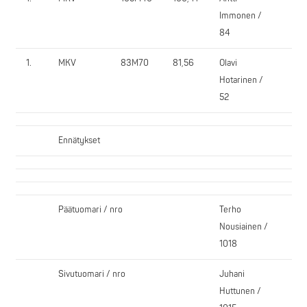
Immonen /
84
1.
MKV
83M70
81,56
Olavi
Kiu
Hotarinen /
52
Ennätykset
Päätuomari / nro
Terho
Nousiainen /
1018
Sivutuomari / nro
Juhani
Huttunen /