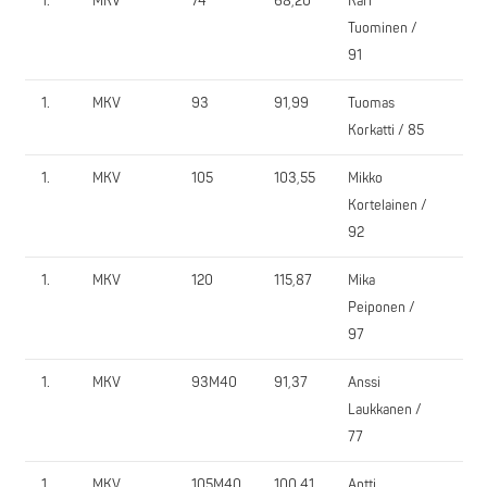
1.
MKV
74
68,20
Kari
IOV
Tuominen /
91
1.
MKV
93
91,99
Tuomas
IOV
Korkatti / 85
1.
MKV
105
103,55
Mikko
Kiu
Kortelainen /
92
1.
MKV
120
115,87
Mika
IOV
Peiponen /
97
1.
MKV
93M40
91,37
Anssi
IOV
Laukkanen /
77
1.
MKV
105M40
100,41
Antti
IOV