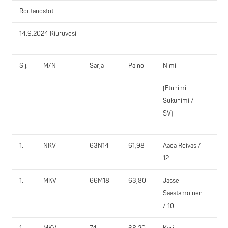
Routanostot
14.9.2024 Kiuruvesi
Sij.
M/N
Sarja
Paino
Nimi
Seu
(Etunimi
Sukunimi /
SV)
1.
NKV
63N14
61,98
Aada Roivas /
Kiu
12
1.
MKV
66M18
63,80
Jasse
Kiu
Saastamoinen
/ 10