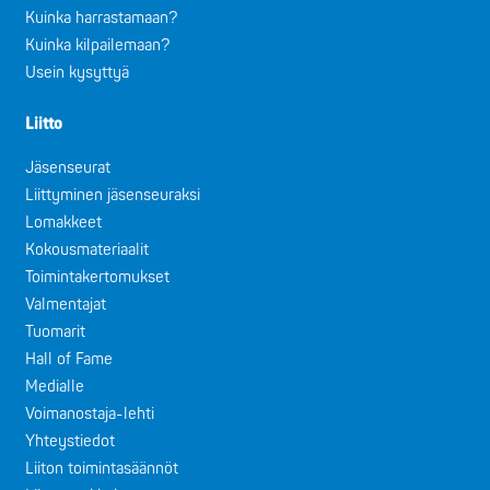
Kuinka harrastamaan?
Kuinka kilpailemaan?
Usein kysyttyä
Liitto
Jäsenseurat
Liittyminen jäsenseuraksi
Lomakkeet
Kokousmateriaalit
Toimintakertomukset
Valmentajat
Tuomarit
Hall of Fame
Medialle
Voimanostaja-lehti
Yhteystiedot
Liiton toimintasäännöt