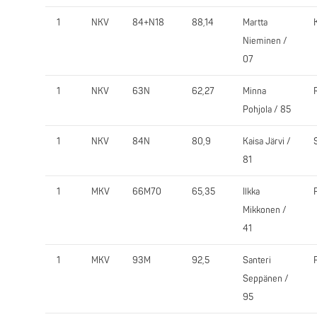
1
NKV
84+N18
88,14
Martta
Nieminen /
07
1
NKV
63N
62,27
Minna
Pohjola / 85
1
NKV
84N
80,9
Kaisa Järvi /
81
1
MKV
66M70
65,35
Ilkka
Mikkonen /
41
1
MKV
93M
92,5
Santeri
Seppänen /
95