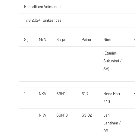
Kansallinen Voimanosto
17.8.2024 Kankaanpää
Sij.
M/N
Sarja
Paino
Nimi
(Etunimi
Sukunimi /
SV)
1
NKV
63N14
61,7
Neea Harri
/ 10
1
NKV
69N18
63,02
Leni
Lehtinen /
09