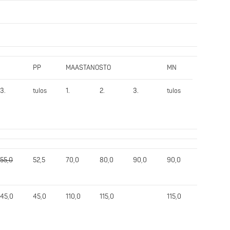
PP
MAASTANOSTO
MN
Yht.
tulos
3.
tulos
1.
2.
3.
tulos
55,0
52,5
70,0
80,0
90,0
90,0
222,5
45,0
45,0
110,0
115,0
115,0
242,5