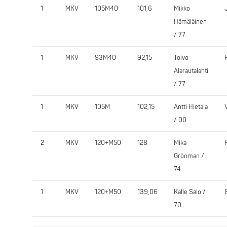
1
MKV
105M40
101,6
Mikko
Hämäläinen
/ 77
1
MKV
93M40
92,15
Toivo
Alarautalahti
/ 77
1
MKV
105M
102,15
Antti Hietala
/ 00
2
MKV
120+M50
128
Mika
Grönman /
74
1
MKV
120+M50
139,06
Kalle Salo /
70