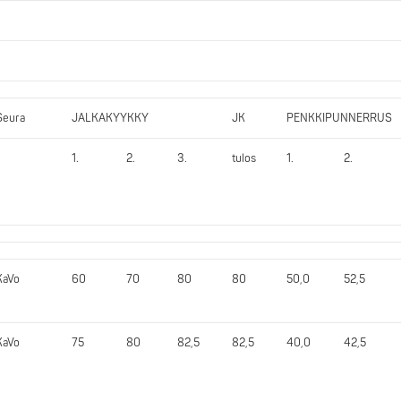
Seura
JALKAKYYKKY
JK
PENKKIPUNNERRUS
1.
2.
3.
tulos
1.
2.
KaVo
60
70
80
80
50,0
52,5
KaVo
75
80
82,5
82,5
40,0
42,5