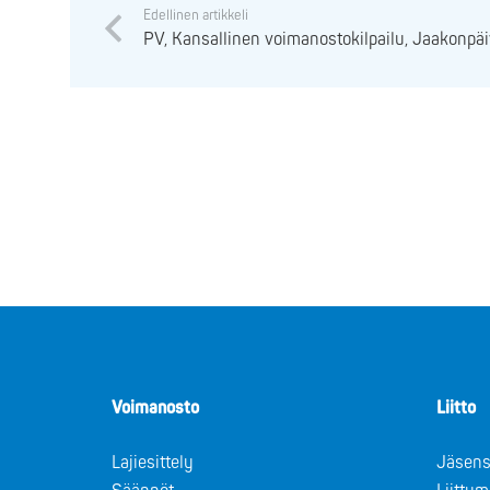
Edellinen artikkeli
PV, Kansallinen voimanostokilpailu, Jaakonpäiv
Voimanosto
Liitto
Lajiesittely
Jäsens