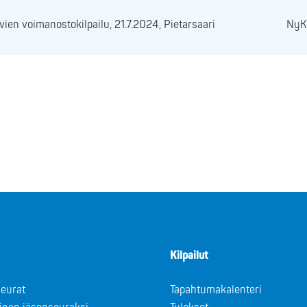
ien voimanostokilpailu, 21.7.2024, Pietarsaari
NyKK
Kilpailut
eurat
Tapahtumakalenteri