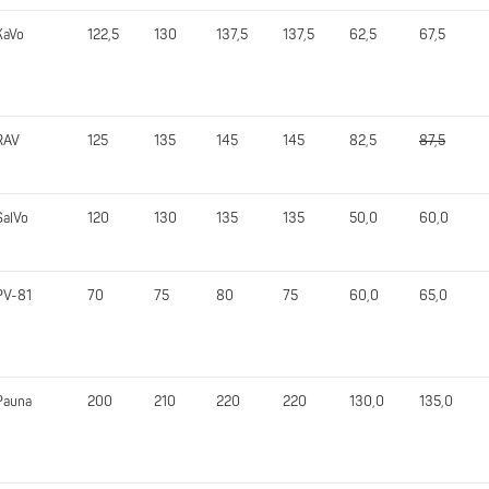
KaVo
122,5
130
137,5
137,5
62,5
67,5
RAV
125
135
145
145
82,5
87,5
SalVo
120
130
135
135
50,0
60,0
PV-81
70
75
80
75
60,0
65,0
Pauna
200
210
220
220
130,0
135,0