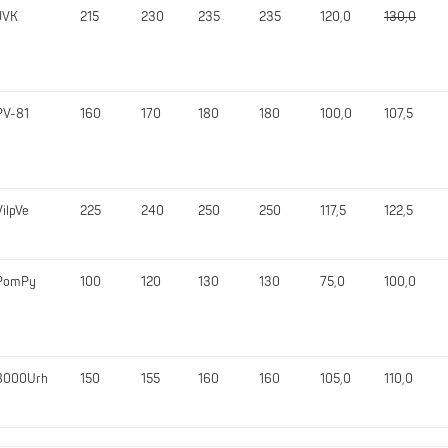
JVK
215
230
235
235
120,0
130,0
PV-81
160
170
180
180
100,0
107,5
VilpVe
225
240
250
250
117,5
122,5
PomPy
100
120
130
130
75,0
100,0
8000Urh
150
155
160
160
105,0
110,0